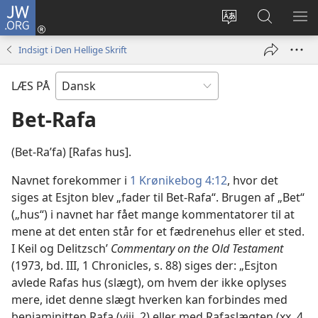
JW.ORG
Log
på
Vælg
Søg
VIS
(åbner
sprog
på
ME
Indsigt i Den Hellige Skrift
nyt
JW.ORG
vindue)
LÆS PÅ
Bet-Rafa
(Bet-Raʹfa) [Rafas hus].
Navnet forekommer i
1 Krønikebog 4:12
, hvor det
siges at Esjton blev „fader til Bet-Rafa“. Brugen af „Bet“
(„hus“) i navnet har fået mange kommentatorer til at
mene at det enten står for et fædrenehus eller et sted.
I Keil og Delitzsch’
Commentary on the Old Testament
(1973, bd. III, 1 Chronicles, s. 88) siges der: „Esjton
avlede Rafas hus (slægt), om hvem der ikke oplyses
mere, idet denne slægt hverken kan forbindes med
benjaminitten Rafa (viii. 2) eller med Rafaslægten (xx. 4,