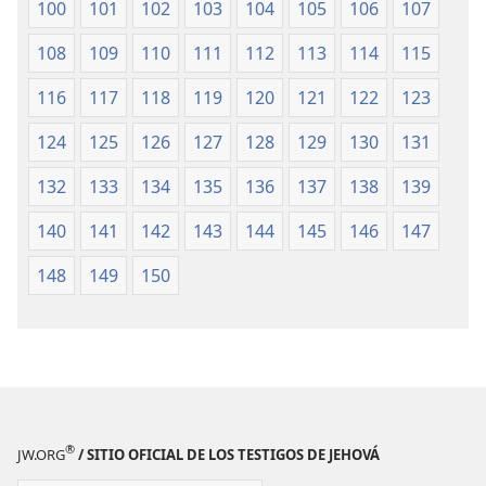
100
101
102
103
104
105
106
107
maldad de ellos.
+
*
Jehová nuestro Dios los exterminará.
108
109
110
111
112
113
114
115
116
117
118
119
120
121
122
123
124
125
126
127
128
129
130
131
132
133
134
135
136
137
138
139
140
141
142
143
144
145
146
147
148
149
150
®
JW.ORG
/ SITIO OFICIAL DE LOS TESTIGOS DE JEHOVÁ