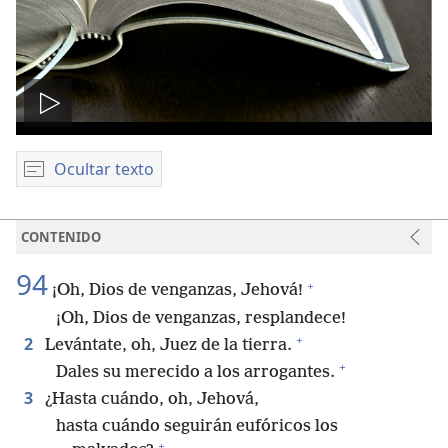
Reproducir
video
Ocultar texto
CONTENIDO
94
+
¡Oh, Dios de venganzas, Jehová!
¡Oh, Dios de venganzas, resplandece!
+
2
Levántate, oh, Juez de la tierra.
+
Dales su merecido a los arrogantes.
3
¿Hasta cuándo, oh, Jehová,
hasta cuándo seguirán eufóricos los
+