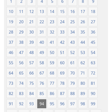
(revisión
(revisión
1
2
3
4
5
6
7
8
9
17
Si Jehová no me hubiera ayudado,
del
del
+
*
en poco tiempo yo habría muerto.
10
11
12
13
14
15
16
17
18
2019)
2019)
18
Cuando yo decía “Mis pies resbalan”,
19
20
21
22
23
24
25
26
27
+
oh, Jehová, tu amor leal me sostenía.
19
*
Cuando las preocupaciones me abrumaban,
28
29
30
31
32
33
34
35
36
+
*
tú me consolabas y me tranquilizabas.
37
38
39
40
41
42
43
44
45
20
*
¿Puede aliarse contigo un trono
corrupto,
cuando está creando problemas en nombre
46
47
48
49
50
51
52
53
54
+
*
de la ley?
+
21
55
56
57
58
59
60
61
62
63
Lanzan brutales ataques contra el justo
+
*
y condenan a muerte al inocente.
64
65
66
67
68
69
70
71
72
22
*
Pero Jehová llegará a ser un refugio seguro
para mí,
73
74
75
76
77
78
79
80
81
+
mi Dios es la roca donde me refugio.
82
83
84
85
86
87
88
89
90
23
Él hará que se vuelvan contra ellos sus acciones
+
malvadas,
91
92
93
94
95
96
97
98
99
*
los exterminará
valiéndose de la misma