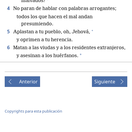
malvados?
4
No paran de hablar con palabras arrogantes;
todos los que hacen el mal andan
presumiendo.
+
5
Aplastan a tu pueblo, oh, Jehová,
y oprimen a tu herencia.
6
Matan a las viudas y a los residentes extranjeros,
*
y asesinan a los huérfanos.
+
7
Dicen: “Jah no ve,
+
el Dios de Jacob no se entera”.
8
Entiendan esto, ustedes, los insensatos;
Anterior
Siguiente
ustedes, los tontos, ¿cuándo van a ser
+
perspicaces?
9
*
El que hizo
el oído, ¿acaso no puede oír?
+
El que formó el ojo, ¿acaso no puede ver?
Copyrights para esta publicación
10
El que corrige a las naciones, ¿acaso no puede
+
reprender?