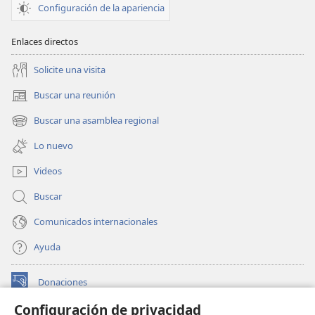
Configuración de la apariencia
Enlaces directos
Solicite una visita
Buscar una reunión
(abre
una
Buscar una asamblea regional
(abre
nueva
una
ventana)
Lo nuevo
nueva
ventana)
Videos
Buscar
Comunicados internacionales
Ayuda
Donaciones
(abre
una
Configuración de privacidad