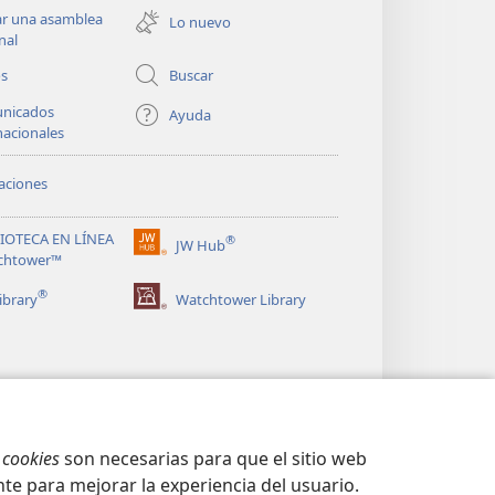
una
ar una asamblea
Lo nuevo
nueva
nal
ventana)
os
Buscar
nicados
Ayuda
nacionales
aciones
LIOTECA EN LÍNEA
®
JW Hub
(abre
chtower™
una
®
nueva
ibrary
Watchtower Library
ventana)
s
cookies
son necesarias para que el sitio web
te para mejorar la experiencia del usuario.