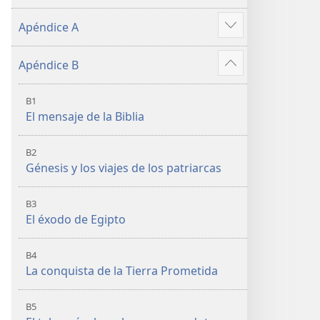
Apéndice A
Mostrar
más
Apéndice B
Mostrar
más
B1
El mensaje de la Biblia
B2
Génesis y los viajes de los patriarcas
B3
El éxodo de Egipto
B4
La conquista de la Tierra Prometida
B5