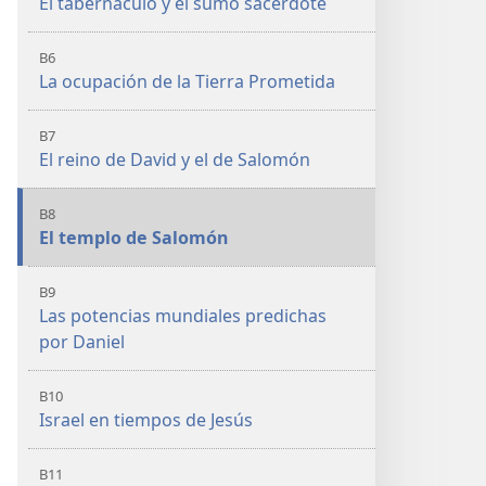
El tabernáculo y el sumo sacerdote
B6
La ocupación de la Tierra Prometida
B7
El reino de David y el de Salomón
B8
El templo de Salomón
B9
Las potencias mundiales predichas
por Daniel
B10
Israel en tiempos de Jesús
B11