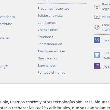
Busc
Preguntas frecuentes
(abre
regio
una
Solicite una visita
Vide
nvitaciones
nueva
Contáctenos
ventana)
artículos
Comu
inter
Visitas a Betel
Reuniones
vidades
Don
(abre
Conmemoración
una
Asambleas anuales
nueva
BIB
ventana)
(abre
Wat
Qué hacemos
una
Experiencias
®
JW L
ting
nueva
ventana)
Por todo el mundo
les en audio
matizadas de la
osible, usamos
cookies
y otras tecnologías similares. Alguna
ptar o rechazar las
cookies
adicionales, que se usan solamen