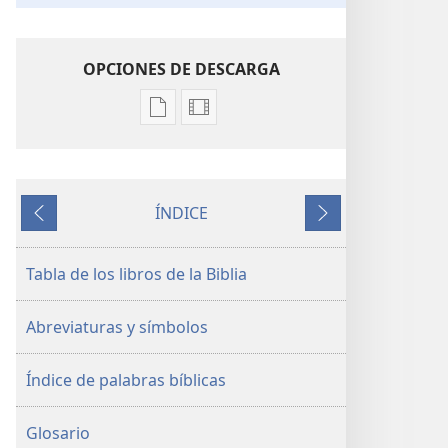
OPCIONES DE DESCARGA
Opciones
Opciones
de
de
descarga
descarga
de
de
ÍNDICE
publicaciones
video
Anterior
Siguiente
La
La
Biblia.
Biblia.
Tabla de los libros de la Biblia
Traducción
Traducción
del
del
Abreviaturas y símbolos
Nuevo
Nuevo
Mundo
Mundo
Índice de palabras bíblicas
(revisión
(revisión
del
del
2019)
2019)
Glosario