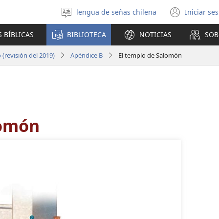
lengua de señas chilena
Iniciar se
Seleccionar
(abre
idioma
una
 BÍBLICAS
BIBLIOTECA
NOTICIAS
SOB
nuev
venta
(revisión del 2019)
Apéndice B
El templo de Salomón
lomón