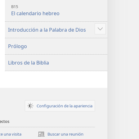
B15
El calendario hebreo
Introducción a la Palabra de Dios
Mostrar
más
Prólogo
Libros de la Biblia
Configuración de la apariencia
rectos
te una visita
Buscar una reunión
(abre