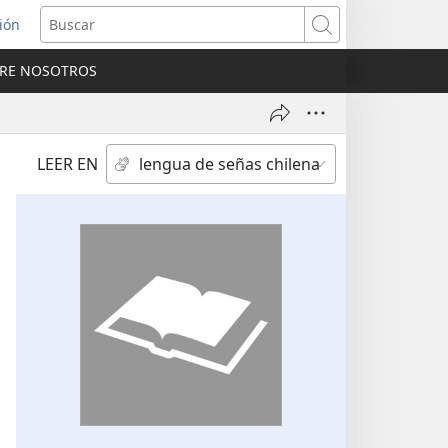
sión
Buscar
RE NOSOTROS
a
na)
LEER EN