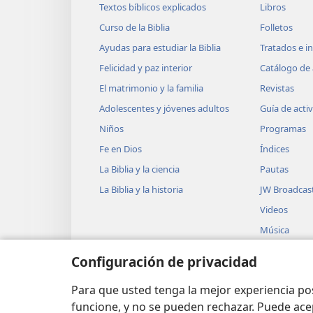
Textos bíblicos explicados
Libros
Curso de la Biblia
Folletos
Ayudas para estudiar la Biblia
Tratados e i
Felicidad y paz interior
Catálogo de 
El matrimonio y la familia
Revistas
Adolescentes y jóvenes adultos
Guía de acti
Niños
Programas
Fe en Dios
Índices
La Biblia y la ciencia
Pautas
La Biblia y la historia
JW Broadcas
Videos
Música
Obras teatra
Configuración de privacidad
Lecturas dra
Biblia
Para que usted tenga la mejor experiencia p
funcione, y no se pueden rechazar. Puede ace