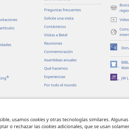
Busc
Preguntas frecuentes
(abre
regio
una
Solicite una visita
Vide
nvitaciones
nueva
Contáctenos
ventana)
artículos
Comu
inter
Visitas a Betel
Reuniones
vidades
Don
(abre
Conmemoración
una
Asambleas anuales
nueva
BIB
ventana)
(abre
Wat
Qué hacemos
una
Experiencias
®
JW L
ting
nueva
ventana)
Por todo el mundo
les en audio
matizadas de la
osible, usamos
cookies
y otras tecnologías similares. Alguna
ptar o rechazar las
cookies
adicionales, que se usan solamen