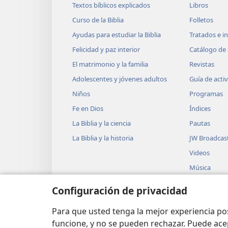
Textos bíblicos explicados
Libros
Curso de la Biblia
Folletos
Ayudas para estudiar la Biblia
Tratados e i
Felicidad y paz interior
Catálogo de 
El matrimonio y la familia
Revistas
Adolescentes y jóvenes adultos
Guía de acti
Niños
Programas
Fe en Dios
Índices
La Biblia y la ciencia
Pautas
La Biblia y la historia
JW Broadcas
Videos
Música
Obras teatra
Configuración de privacidad
Lecturas dra
Biblia
Para que usted tenga la mejor experiencia p
funcione, y no se pueden rechazar. Puede ace