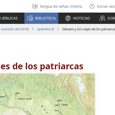
lengua de señas chilena
Iniciar se
Seleccionar
(abre
idioma
una
 BÍBLICAS
BIBLIOTECA
NOTICIAS
SOB
nuev
venta
(revisión del 2019)
Apéndice B
Génesis y los viajes de los patriarc
jes de los patriarcas