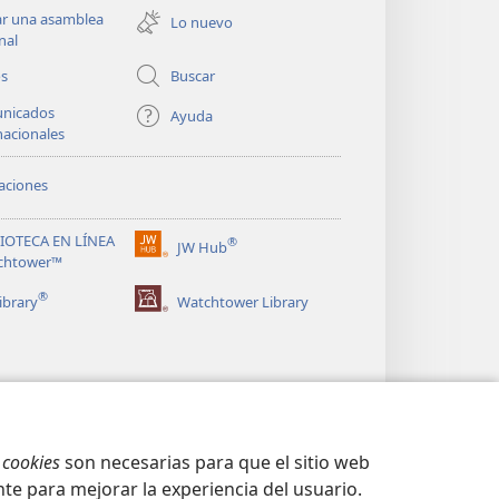
una
ar una asamblea
Lo nuevo
nueva
nal
ventana)
os
Buscar
nicados
Ayuda
nacionales
aciones
LIOTECA EN LÍNEA
®
JW Hub
(abre
chtower™
una
®
nueva
ibrary
Watchtower Library
ventana)
s
cookies
son necesarias para que el sitio web
te para mejorar la experiencia del usuario.