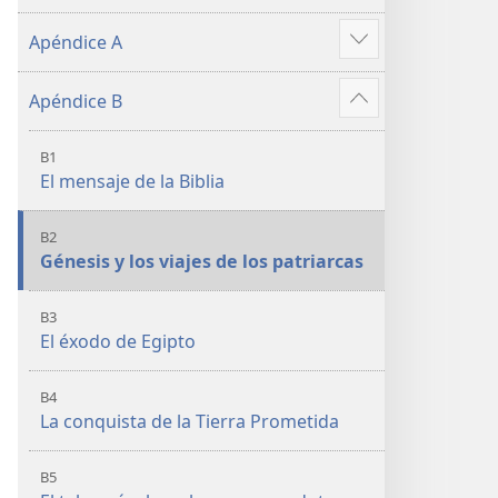
Apéndice A
Mostrar
más
Apéndice B
Mostrar
más
B1
El mensaje de la Biblia
B2
Génesis y los viajes de los patriarcas
B3
El éxodo de Egipto
B4
La conquista de la Tierra Prometida
B5