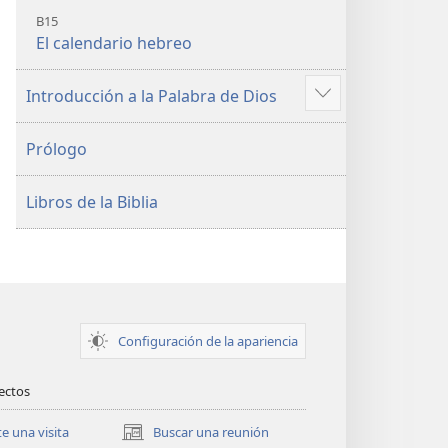
B15
El calendario hebreo
Introducción a la Palabra de Dios
Mostrar
más
Prólogo
Libros de la Biblia
Configuración de la apariencia
rectos
te una visita
Buscar una reunión
(abre