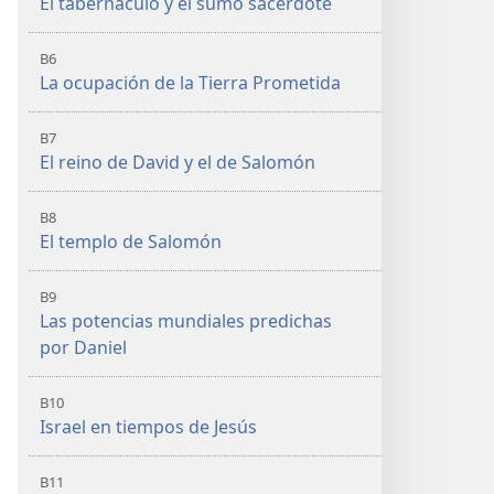
El tabernáculo y el sumo sacerdote
B6
La ocupación de la Tierra Prometida
B7
El reino de David y el de Salomón
B8
El templo de Salomón
B9
Las potencias mundiales predichas
por Daniel
B10
Israel en tiempos de Jesús
B11