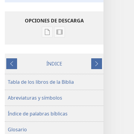
OPCIONES DE DESCARGA
Opciones
Opciones
de
de
descarga
descarga
de
de
ÍNDICE
publicaciones
video
Anterior
Siguiente
La
La
Biblia.
Biblia.
Tabla de los libros de la Biblia
Traducción
Traducción
del
del
Abreviaturas y símbolos
Nuevo
Nuevo
Mundo
Mundo
Índice de palabras bíblicas
(revisión
(revisión
del
del
2019)
2019)
Glosario