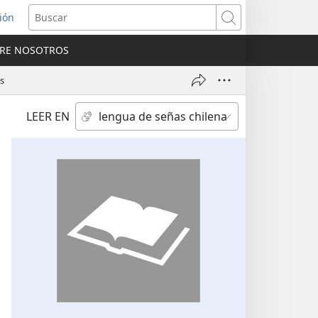
sión
Buscar
RE NOSOTROS
a
na)
as
LEER EN