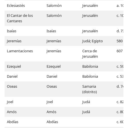
Eclesiastés
Salomón
Jerusalén
a. 100
El Cantar de los
Salomón
Jerusalén
c. 1020
Cantares
Isaías
Isaías
Jerusalén
d. 732
Jeremías
Jeremías
Judá; Egipto
580
Lamentaciones
Jeremías
Cerca de
607
Jerusalén
Ezequiel
Ezequiel
Babilonia
c. 591
Daniel
Daniel
Babilonia
c. 536
Oseas
Oseas
Samaria
d. 745
(distrito)
Joel
Joel
Judá
c. 820 (
Amós
Amós
Judá
c. 804
Abdías
Abdías
c. 607