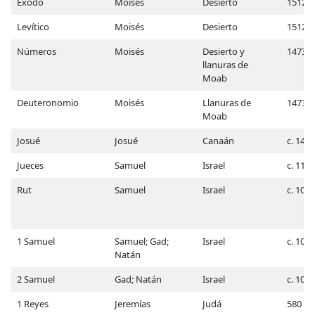
Éxodo
Moisés
Desierto
1512
Levítico
Moisés
Desierto
1512
Números
Moisés
Desierto y
1473
llanuras de
Moab
Deuteronomio
Moisés
Llanuras de
1473
Moab
Josué
Josué
Canaán
c. 1450
Jueces
Samuel
Israel
c. 1100
Rut
Samuel
Israel
c. 1090
1 Samuel
Samuel; Gad;
Israel
c. 1078
Natán
2 Samuel
Gad; Natán
Israel
c. 1040
1 Reyes
Jeremías
Judá
580