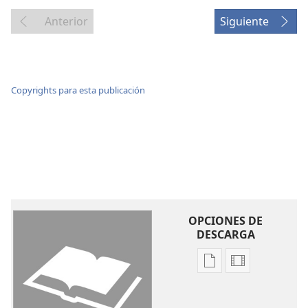
Anterior
Siguiente
Copyrights para esta publicación
OPCIONES DE
DESCARGA
Opciones
Opciones
de
de
descarga
descarga