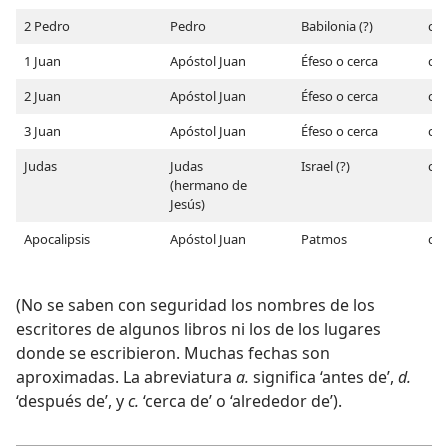
2 Pedro
Pedro
Babilonia (?)
c. 
1 Juan
Apóstol Juan
Éfeso o cerca
c. 
2 Juan
Apóstol Juan
Éfeso o cerca
c. 
3 Juan
Apóstol Juan
Éfeso o cerca
c. 
Judas
Judas
Israel (?)
c. 
(hermano de
Jesús)
Apocalipsis
Apóstol Juan
Patmos
c. 
(No se saben con seguridad los nombres de los
escritores de algunos libros ni los de los lugares
donde se escribieron. Muchas fechas son
aproximadas. La abreviatura
a.
significa ‘antes de’,
d.
‘después de’, y
c.
‘cerca de’ o ‘alrededor de’).