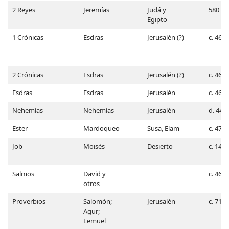
2 Reyes
Jeremías
Judá y
580
Egipto
1 Crónicas
Esdras
Jerusalén (?)
c. 460
2 Crónicas
Esdras
Jerusalén (?)
c. 460
Esdras
Esdras
Jerusalén
c. 460
Nehemías
Nehemías
Jerusalén
d. 443
Ester
Mardoqueo
Susa, Elam
c. 475
Job
Moisés
Desierto
c. 1473
Salmos
David y
c. 460
otros
Proverbios
Salomón;
Jerusalén
c. 717
Agur;
Lemuel