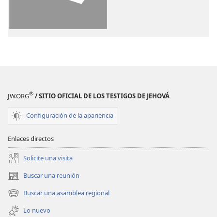
de
de
publicaciones
video
La
La
Biblia.
Biblia.
Traducción
Traducción
del
del
Nuevo
Nuevo
Mundo
Mundo
®
JW.ORG
/ SITIO OFICIAL DE LOS TESTIGOS DE JEHOVÁ
(revisión
(revisión
del
del
Configuración de la apariencia
2019)
2019)
Enlaces directos
Solicite una visita
Buscar una reunión
(abre
una
Buscar una asamblea regional
(abre
nueva
una
ventana)
Lo nuevo
nueva