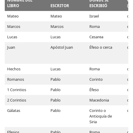
LIBRO
ESCRITOR
ESCRIBIÓ
(e.
Mateo
Mateo
Israel
c. 
Marcos
Marcos
Roma
c. 
Lucas
Lucas
Cesarea
c. 
Juan
Apóstol Juan
Éfeso o cerca
c. 
Hechos
Lucas
Roma
c. 
Romanos
Pablo
Corinto
c. 
1 Corintios
Pablo
Éfeso
c. 
2 Corintios
Pablo
Macedonia
c. 
Gálatas
Pablo
Corinto o
c. 
Antioquía de
Siria
Efesios
Pablo
Roma
c. 