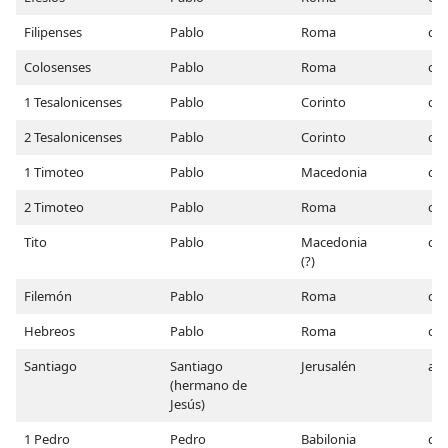
Filipenses
Pablo
Roma
c. 
Colosenses
Pablo
Roma
c. 
1 Tesalonicenses
Pablo
Corinto
c. 
2 Tesalonicenses
Pablo
Corinto
c. 
1 Timoteo
Pablo
Macedonia
c. 
2 Timoteo
Pablo
Roma
c. 
Tito
Pablo
Macedonia
c. 
(?)
Filemón
Pablo
Roma
c. 
Hebreos
Pablo
Roma
c. 
Santiago
Santiago
Jerusalén
a. 
(hermano de
Jesús)
1 Pedro
Pedro
Babilonia
c. 