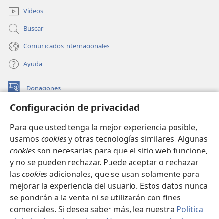
ventana)
Videos
Buscar
Comunicados internacionales
Ayuda
Donaciones
(abre
una
Configuración de privacidad
nueva
BIBLIOTECA EN LÍNEA Watchtower™
(abre
ventana)
Para que usted tenga la mejor experiencia posible,
una
®
JW Hub
usamos
cookies
y otras tecnologías similares. Algunas
nueva
(abre
ventana)
cookies
son necesarias para que el sitio web funcione,
una
®
JW Library
nueva
y no se pueden rechazar. Puede aceptar o rechazar
ventana)
las
cookies
adicionales, que se usan solamente para
Watchtower Library
mejorar la experiencia del usuario. Estos datos nunca
se pondrán a la venta ni se utilizarán con fines
comerciales. Si desea saber más, lea nuestra
Política