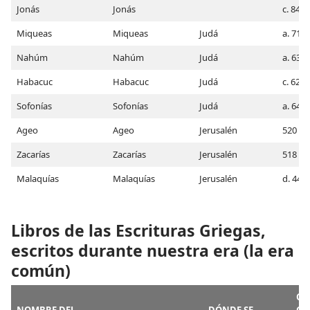
Jonás
Jonás
c. 844
Miqueas
Miqueas
Judá
a. 717
Nahúm
Nahúm
Judá
a. 632
Habacuc
Habacuc
Judá
c. 628 (
Sofonías
Sofonías
Judá
a. 648
Ageo
Ageo
Jerusalén
520
Zacarías
Zacarías
Jerusalén
518
Malaquías
Malaquías
Jerusalén
d. 443
Libros de las Escrituras Griegas,
escritos durante nuestra era (la era
común)
CU
NOMBRE DEL
DÓNDE SE
CO