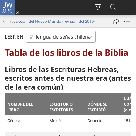
JW.ORG
Iniciar
sesión
Cambiar
Búsqueda
MO
(abre
idioma
en
ME
Traducción del Nuevo Mundo (revisión del 2019)
una
del sitio
jw.org
nueva
LEER EN
ventana)
Tabla de los libros de la Biblia
Libros de las Escrituras Hebreas,
escritos antes de nuestra era (antes
de la era común)
CUÁN
NOMBRE DEL
ESCRITOR O
DÓNDE SE
COMP
LIBRO
ESCRITORES
ESCRIBIÓ
(a.e.c.
Génesis
Moisés
Desierto
1513