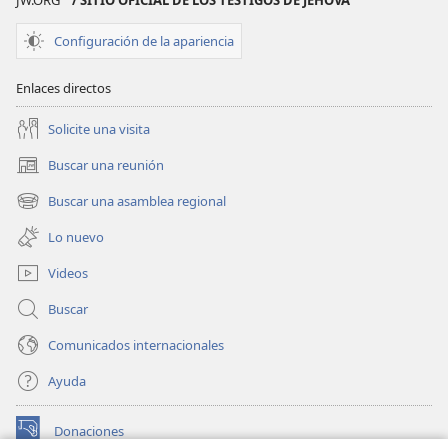
JW.ORG
/ SITIO OFICIAL DE LOS TESTIGOS DE JEHOVÁ
Vida
Vida
Configuración de la apariencia
y
y
Ministerio
Ministerio
Enlaces directos
Cristianos
Cristianos
Solicite una visita
Buscar una reunión
(abre
una
Buscar una asamblea regional
(abre
nueva
una
ventana)
Lo nuevo
nueva
ventana)
Videos
Buscar
Comunicados internacionales
Ayuda
Donaciones
(abre