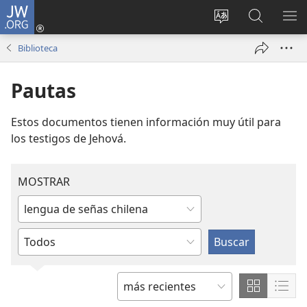
JW.ORG
Iniciar
sesión
Cambiar
Búsqueda
MO
(abre
idioma
en
ME
Biblioteca
una
del sitio
jw.org
nueva
Pautas
ventana)
Estos documentos tienen información muy útil para
los testigos de Jehová.
MOSTRAR
Escriba
o
Elija
elija
o
un
escriba
idioma
un
Mostrar
Most
ORDENAR
título