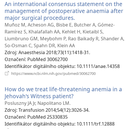
An international consensus statement on the
management of postoperative anaemia after
major surgical procedures.
(otevřeno
nové
Muñoz M, Acheson AG, Bisbe E, Butcher A, Gómez-
okno)
Ramírez S, Khalafallah AA, Kehlet H, Kietaibl S,
Liumbruno GM, Meybohm P, Rao Baikady R, Shander A,
So-Osman C, Spahn DR, Klein AA
Zdroj
‎: Anaesthesia 2018;73(11):1418-31.
Označení
‎: PubMed 30062700
Identifikátor digitálního objektu
‎: 10.1111/anae.14358
(otevřeno
https://www.ncbi.nlm.nih.gov/pubmed/30062700
nové
okno)
How do we treat life-threatening anemia in a
Jehovah's Witness patient?
(otevřeno
nové
Posluszny JA Jr, Napolitano LM.
okno)
Zdroj
‎: Transfusion 2014;54(12):3026-34.
Označení
‎: PubMed 25330835
Identifikátor digitálního objektu
‎: 10.1111/trf.12888