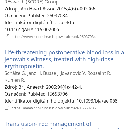
REsearch (SCORE) Group.
Zdroj
‎: J Am Heart Assoc 2015;4(6):e002066.
Označení
‎: PubMed 26037084
Identifikátor digitálního objektu
‎:
10.1161/JAHA.115.002066
(otevřeno
https://www.ncbi.nlm.nih.gov/pubmed/26037084
nové
okno)
Life-threatening postoperative blood loss in a
Jehovah's Witness, treated with high-dose
erythropoietin.
(otevřeno
nové
Schälte G, Janz H, Busse J, Jovanovic V, Rossaint R,
okno)
Kuhlen R.
Zdroj
‎: Br J Anaesth 2005;94(4):442-4.
Označení
‎: PubMed 15653706
Identifikátor digitálního objektu
‎: 10.1093/bja/aei068
(otevřeno
https://www.ncbi.nlm.nih.gov/pubmed/15653706
nové
okno)
Transfusion-free management of