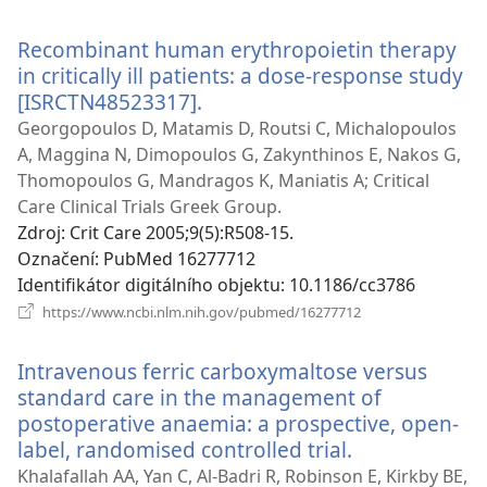
nové
okno)
Recombinant human erythropoietin therapy
in critically ill patients: a dose-response study
[ISRCTN48523317].
(otevřeno
nové
Georgopoulos D, Matamis D, Routsi C, Michalopoulos
okno)
A, Maggina N, Dimopoulos G, Zakynthinos E, Nakos G,
Thomopoulos G, Mandragos K, Maniatis A; Critical
Care Clinical Trials Greek Group.
Zdroj
‎: Crit Care 2005;9(5):R508-15.
Označení
‎: PubMed 16277712
Identifikátor digitálního objektu
‎: 10.1186/cc3786
(otevřeno
https://www.ncbi.nlm.nih.gov/pubmed/16277712
nové
okno)
Intravenous ferric carboxymaltose versus
standard care in the management of
postoperative anaemia: a prospective, open-
label, randomised controlled trial.
(otevřeno
nové
Khalafallah AA, Yan C, Al-Badri R, Robinson E, Kirkby BE,