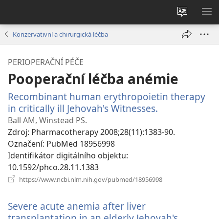
Změnit
ZO
jazyk
NA
Konzervativní a chirurgická léčba
stránek
PERIOPERAČNÍ PÉČE
Pooperační léčba anémie
Recombinant human erythropoietin therapy
in critically ill Jehovah's Witnesses.
(otevřeno
nové
Ball AM, Winstead PS.
okno)
Zdroj
‎: Pharmacotherapy 2008;28(11):1383-90.
Označení
‎: PubMed 18956998
Identifikátor digitálního objektu
‎:
10.1592/phco.28.11.1383
(otevřeno
https://www.ncbi.nlm.nih.gov/pubmed/18956998
nové
okno)
Severe acute anemia after liver
transplantation in an elderly Jehovah's