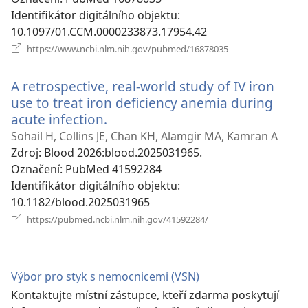
Identifikátor digitálního objektu
‎:
10.1097/01.CCM.0000233873.17954.42
(otevřeno
https://www.ncbi.nlm.nih.gov/pubmed/16878035
nové
okno)
A retrospective, real-world study of IV iron
use to treat iron deficiency anemia during
acute infection.
(otevřeno
nové
Sohail H, Collins JE, Chan KH, Alamgir MA, Kamran A
okno)
Zdroj
‎: Blood 2026:blood.2025031965.
Označení
‎: PubMed 41592284
Identifikátor digitálního objektu
‎:
10.1182/blood.2025031965
(otevřeno
https://pubmed.ncbi.nlm.nih.gov/41592284/
nové
okno)
Výbor pro styk s nemocnicemi (VSN)
Kontaktujte místní zástupce, kteří zdarma poskytují