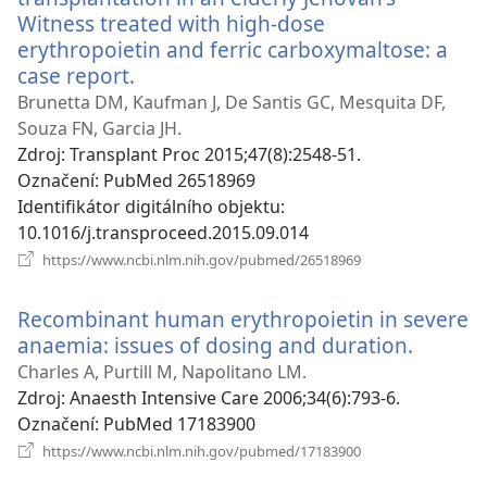
Witness treated with high-dose
erythropoietin and ferric carboxymaltose: a
case report.
(otevřeno
nové
Brunetta DM, Kaufman J, De Santis GC, Mesquita DF,
okno)
Souza FN, Garcia JH.
Zdroj
‎: Transplant Proc 2015;47(8):2548-51.
Označení
‎: PubMed 26518969
Identifikátor digitálního objektu
‎:
10.1016/j.transproceed.2015.09.014
(otevřeno
https://www.ncbi.nlm.nih.gov/pubmed/26518969
nové
okno)
Recombinant human erythropoietin in severe
anaemia: issues of dosing and duration.
(otevř
nové
Charles A, Purtill M, Napolitano LM.
okno)
Zdroj
‎: Anaesth Intensive Care 2006;34(6):793-6.
Označení
‎: PubMed 17183900
(otevřeno
https://www.ncbi.nlm.nih.gov/pubmed/17183900
nové