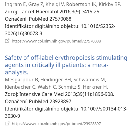
okno)
Ingram E, Gray Z, Khelgi V, Robertson IK, Kirkby BP.
Zdroj
‎: Lancet Haematol 2016;3(9):e415-25.
Označení
‎: PubMed 27570088
Identifikátor digitálního objektu
‎: 10.1016/S2352-
3026(16)30078-3
(otevřeno
https://www.ncbi.nlm.nih.gov/pubmed/27570088
nové
okno)
Safety of off-label erythropoiesis stimulating
agents in critically ill patients: a meta-
analysis.
(otevřeno
nové
Mesgarpour B, Heidinger BH, Schwameis M,
okno)
Kienbacher C, Walsh C, Schmitz S, Herkner H.
Zdroj
‎: Intensive Care Med 2013;39(11):1896-908.
Označení
‎: PubMed 23928897
Identifikátor digitálního objektu
‎: 10.1007/s00134-013-
3030-9
(otevřeno
https://www.ncbi.nlm.nih.gov/pubmed/23928897
nové
okno)