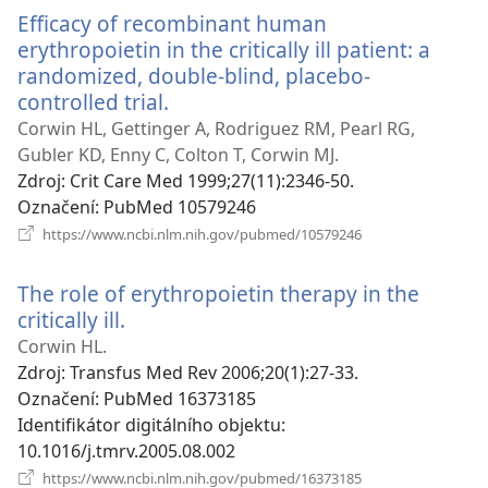
okno)
Efficacy of recombinant human
erythropoietin in the critically ill patient: a
randomized, double-blind, placebo-
controlled trial.
(otevřeno
nové
Corwin HL, Gettinger A, Rodriguez RM, Pearl RG,
okno)
Gubler KD, Enny C, Colton T, Corwin MJ.
Zdroj
‎: Crit Care Med 1999;27(11):2346-50.
Označení
‎: PubMed 10579246
(otevřeno
https://www.ncbi.nlm.nih.gov/pubmed/10579246
nové
okno)
The role of erythropoietin therapy in the
critically ill.
(otevřeno
nové
Corwin HL.
okno)
Zdroj
‎: Transfus Med Rev 2006;20(1):27-33.
Označení
‎: PubMed 16373185
Identifikátor digitálního objektu
‎:
10.1016/j.tmrv.2005.08.002
(otevřeno
https://www.ncbi.nlm.nih.gov/pubmed/16373185