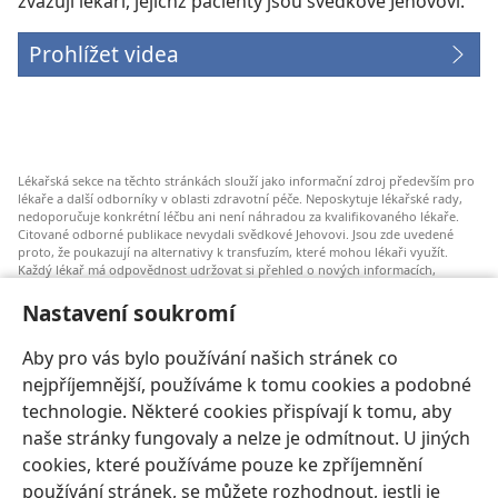
zvažují lékaři, jejichž pacienty jsou svědkové Jehovovi.
Prohlížet videa
Lékařská sekce na těchto stránkách slouží jako informační zdroj především pro
lékaře a další odborníky v oblasti zdravotní péče. Neposkytuje lékařské rady,
nedoporučuje konkrétní léčbu ani není náhradou za kvalifikovaného lékaře.
Citované odborné publikace nevydali svědkové Jehovovi. Jsou zde uvedené
proto, že poukazují na alternativy k transfuzím, které mohou lékaři využít.
Každý lékař má odpovědnost udržovat si přehled o nových informacích,
zvažovat a konzultovat různé možnosti léčby a pomáhat pacientům dělat
správná rozhodnutí, která budou odpovídat jejich zdravotnímu stavu a budou
Nastavení soukromí
v souladu s jejich přáními, hodnotami a vyznáním. Uvedené postupy nemusí
být vhodné nebo přijatelné pro všechny pacienty.
Aby pro vás bylo používání našich stránek co
Pro pacienty: Vždy se poraďte o svém zdravotním stavu a možnostech léčby se
nejpříjemnější, používáme k tomu cookies a podobné
svým lékařem nebo jiným odborníkem v oblasti lékařské péče. Pokud máte
zdravotní potíže, nechte se vyšetřit lékařem.
technologie. Některé cookies přispívají k tomu, aby
naše stránky fungovaly a nelze je odmítnout. U jiných
Používání těchto stránek se řídí Podmínkami použití.
cookies, které používáme pouze ke zpříjemnění
používání stránek, se můžete rozhodnout, jestli je