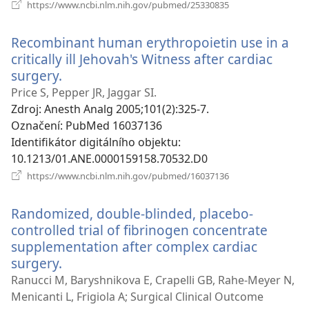
(otevřeno
https://www.ncbi.nlm.nih.gov/pubmed/25330835
nové
okno)
Recombinant human erythropoietin use in a
critically ill Jehovah's Witness after cardiac
surgery.
(otevřeno
nové
Price S, Pepper JR, Jaggar SI.
okno)
Zdroj
‎: Anesth Analg 2005;101(2):325-7.
Označení
‎: PubMed 16037136
Identifikátor digitálního objektu
‎:
10.1213/01.ANE.0000159158.70532.D0
(otevřeno
https://www.ncbi.nlm.nih.gov/pubmed/16037136
nové
okno)
Randomized, double-blinded, placebo-
controlled trial of fibrinogen concentrate
supplementation after complex cardiac
surgery.
(otevřeno
nové
Ranucci M, Baryshnikova E, Crapelli GB, Rahe-Meyer N,
okno)
Menicanti L, Frigiola A; Surgical Clinical Outcome