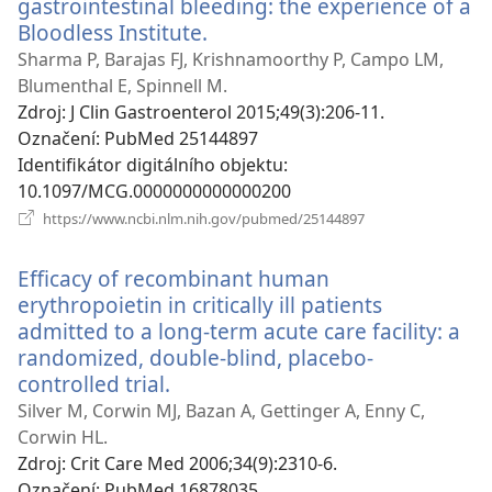
gastrointestinal bleeding: the experience of a
Bloodless Institute.
(otevřeno
nové
Sharma P, Barajas FJ, Krishnamoorthy P, Campo LM,
okno)
Blumenthal E, Spinnell M.
Zdroj
‎: J Clin Gastroenterol 2015;49(3):206-11.
Označení
‎: PubMed 25144897
Identifikátor digitálního objektu
‎:
10.1097/MCG.0000000000000200
(otevřeno
https://www.ncbi.nlm.nih.gov/pubmed/25144897
nové
okno)
Efficacy of recombinant human
erythropoietin in critically ill patients
admitted to a long-term acute care facility: a
randomized, double-blind, placebo-
controlled trial.
(otevřeno
nové
Silver M, Corwin MJ, Bazan A, Gettinger A, Enny C,
okno)
Corwin HL.
Zdroj
‎: Crit Care Med 2006;34(9):2310-6.
Označení
‎: PubMed 16878035