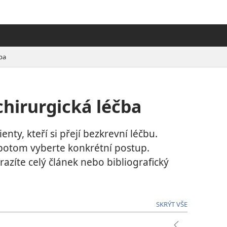
čba
chirurgická léčba
enty, kteří si přejí bezkrevní léčbu.
a potom vyberte konkrétní postup.
azíte celý článek nebo bibliografický
SKRÝT VŠE