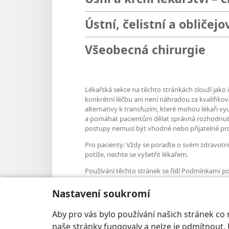
Ústní, čelistní a obličejo
Všeobecná chirurgie
Lékařská sekce na těchto stránkách slouží jako 
konkrétní léčbu ani není náhradou za kvalifiko
alternativy k transfuzím, které mohou lékaři v
a pomáhat pacientům dělat správná rozhodnutí,
postupy nemusí být vhodné nebo přijatelné pro
Pro pacienty: Vždy se poraďte o svém zdravotn
potíže, nechte se vyšetřit lékařem.
Používání těchto stránek se řídí Podmínkami pou
Nastavení soukromí
Aby pro vás bylo používání našich stránek co
Nastavení vzhledu
naše stránky fungovaly a nelze je odmítnout. 