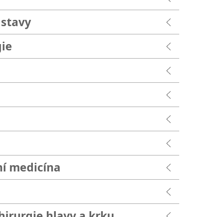
 stavy
gie
ní medicína
chirurgie hlavy a krku