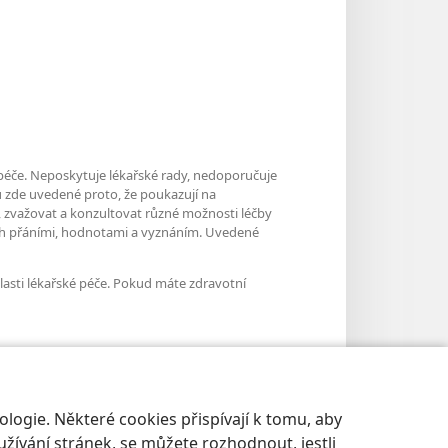
í péče. Neposkytuje lékařské rady, nedoporučuje
u zde uvedené proto, že poukazují na
, zvažovat a konzultovat různé možnosti léčby
ich přáními, hodnotami a vyznáním. Uvedené
asti lékařské péče. Pokud máte zdravotní
logie. Některé cookies přispívají k tomu, aby
žívání stránek, se můžete rozhodnout, jestli