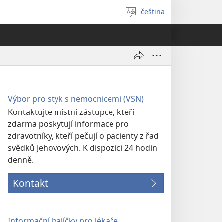
čeština
Vybrat
jazyk
Výbor pro styk s nemocnicemi (VSN)
Kontaktujte místní zástupce, kteří
zdarma poskytují informace pro
zdravotníky, kteří pečují o pacienty z řad
svědků Jehovových. K dispozici 24 hodin
denně.
Kontakt
Informační balíčky pro lékaře