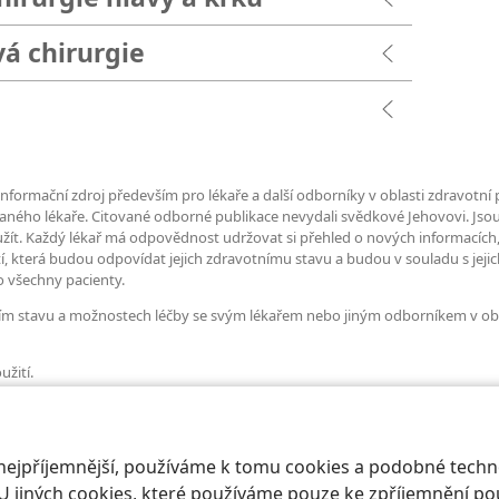
vá chirurgie
informační zdroj především pro lékaře a další odborníky v oblasti zdravotn
vaného lékaře. Citované odborné publikace nevydali svědkové Jehovovi. Jso
yužít. Každý lékař má odpovědnost udržovat si přehled o nových informacích
 která budou odpovídat jejich zdravotnímu stavu a budou v souladu s jej
 všechny pacienty.
ím stavu a možnostech léčby se svým lékařem nebo jiným odborníkem v obl
žití.
 nejpříjemnější, používáme k tomu cookies a podobné techno
U jiných cookies, které používáme pouze ke zpříjemnění pou