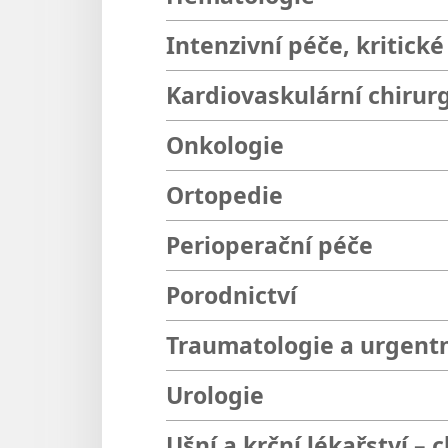
Intenzivní péče, kritické
Kardiovaskulární chirur
Onkologie
Ortopedie
Perioperační péče
Porodnictví
Traumatologie a urgent
Urologie
Ušní a krční lékařství – 