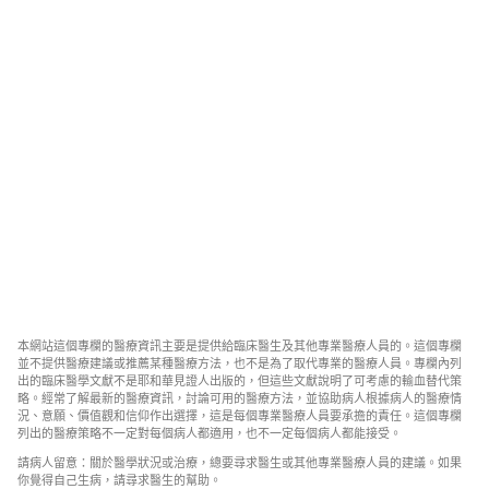
本網站這個專欄的醫療資訊主要是提供給臨床醫生及其他專業醫療人員的。這個專欄
並不提供醫療建議或推薦某種醫療方法，也不是為了取代專業的醫療人員。專欄內列
出的臨床醫學文獻不是耶和華見證人出版的，但這些文獻說明了可考慮的輸血替代策
略。經常了解最新的醫療資訊，討論可用的醫療方法，並協助病人根據病人的醫療情
況、意願、價值觀和信仰作出選擇，這是每個專業醫療人員要承擔的責任。這個專欄
列出的醫療策略不一定對每個病人都適用，也不一定每個病人都能接受。
請病人留意：關於醫學狀況或治療，總要尋求醫生或其他專業醫療人員的建議。如果
你覺得自己生病，請尋求醫生的幫助。