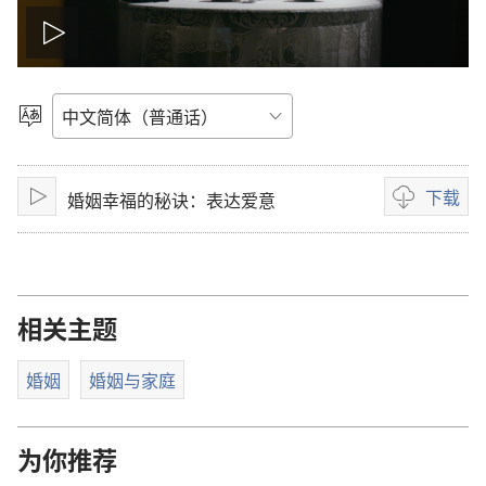
播
放
选
择
影
语
言
下载
婚姻幸福的秘诀：表达爱意
片
播
影
放
片
下
载
选
相关主题
项
婚姻
婚姻与家庭
为你推荐