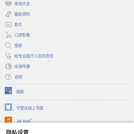
开
查询大会
（打
新
开
窗
最新资料
新
口）
窗
影片
口）
口述影像
搜索
给专业医疗人员的资讯
全球传播
说明
捐款
（打
开
新
守望台线上书库
（打
窗
开
口）
®
JW Hub
新
（打
窗
开
隐私设置
口）