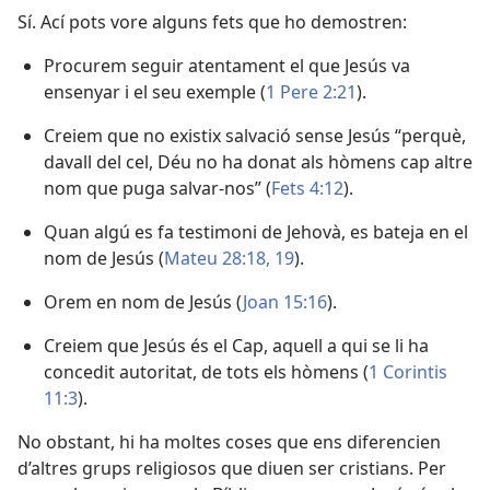
Sí. Ací pots vore alguns fets que ho demostren:
Procurem seguir atentament el que Jesús va
ensenyar i el seu exemple (
1 Pere 2:21
).
Creiem que no existix salvació sense Jesús “perquè,
davall del cel, Déu no ha donat als hòmens cap altre
nom que puga salvar-nos” (
Fets 4:12
).
Quan algú es fa testimoni de Jehovà, es bateja en el
nom de Jesús (
Mateu 28:18, 19
).
Orem en nom de Jesús (
Joan 15:16
).
Creiem que Jesús és el Cap, aquell a qui se li ha
concedit autoritat, de tots els hòmens (
1 Corintis
11:3
).
No obstant, hi ha moltes coses que ens diferencien
d’altres grups religiosos que diuen ser cristians. Per