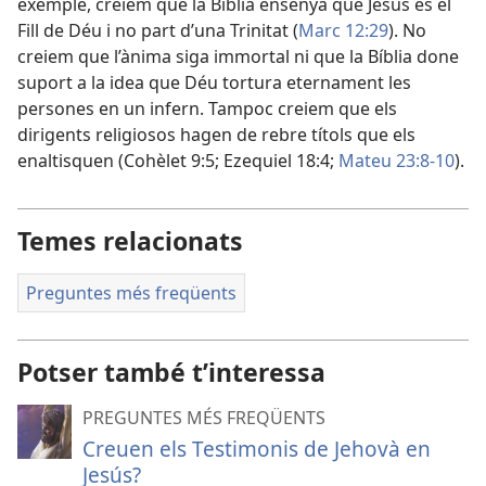
exemple, creiem que la Bíblia ensenya que Jesús és el
Fill de Déu i no part d’una Trinitat (
Marc 12:29
). No
creiem que l’ànima siga immortal ni que la Bíblia done
suport a la idea que Déu tortura eternament les
persones en un infern. Tampoc creiem que els
dirigents religiosos hagen de rebre títols que els
enaltisquen (
Cohèlet 9:5;
Ezequiel 18:4;
Mateu 23:8-10
).
Temes relacionats
Preguntes més freqüents
Potser també t’interessa
PREGUNTES MÉS FREQÜENTS
Creuen els Testimonis de Jehovà en
Jesús?