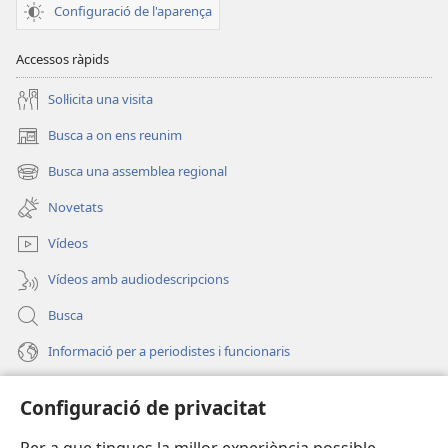
Configuració de l'aparença
Accessos ràpids
Soŀlicita una visita
Busca a on ens reunim
(obri
en
Busca una assemblea regional
(obri
una
en
finestra
Novetats
una
nova)
finestra
Vídeos
nova)
Vídeos amb audiodescripcions
Busca
Informació per a periodistes i funcionaris
Ajuda
Configuració de privacitat
Donacions
(obri