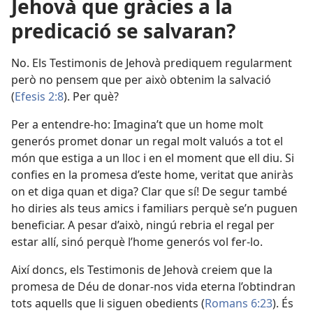
Jehovà que gràcies a la
predicació se salvaran?
No. Els Testimonis de Jehovà prediquem regularment
però no pensem que per això obtenim la salvació
(
Efesis 2:8
). Per què?
Per a entendre-ho: Imagina’t que un home molt
generós promet donar un regal molt valuós a tot el
món que estiga a un lloc i en el moment que ell diu. Si
confies en la promesa d’este home, veritat que aniràs
on et diga quan et diga? Clar que sí! De segur també
ho diries als teus amics i familiars perquè se’n puguen
beneficiar. A pesar d’això, ningú rebria el regal per
estar allí, sinó perquè l’home generós vol fer-lo.
Així doncs, els Testimonis de Jehovà creiem que la
promesa de Déu de donar-nos vida eterna l’obtindran
tots aquells que li siguen obedients (
Romans 6:23
). És