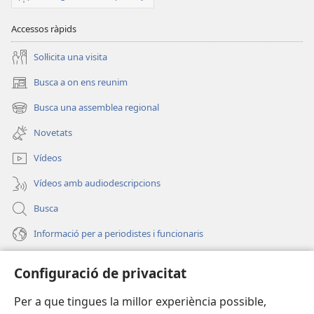
Accessos ràpids
Soŀlicita una visita
Busca a on ens reunim
(obri
en
Busca una assemblea regional
(obri
una
en
finestra
Novetats
una
nova)
finestra
Vídeos
nova)
Vídeos amb audiodescripcions
Busca
Informació per a periodistes i funcionaris
Ajuda
Configuració de privacitat
Donacions
Per a que tingues la millor experiència possible,
(obri
en