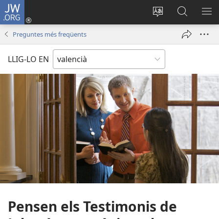
JW.ORG
Iniciar
sessió
Canviar
Busca
ME
(obri
l'idioma
a
Preguntes més freqüents
en
JW.ORG
una
LLIG-LO EN
finestra
nova)
Pensen els Testimonis de