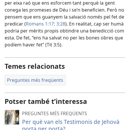
per eixa raó que ens esforcem tant perquè la gent
conega les promeses de Déu i se’n beneficien. Però no
pensem que ens guanyem la salvació només pel fet de
predicar (
Romans 1:17;
3:28
). En realitat, cap ser humà
podria per mèrits propis obtindre una benedicció com
esta. De fet, “ens ha salvat no per les bones obres que
podíem haver fet” (Tit 3:5).
Temes relacionats
Preguntes més freqüents
Potser també t’interessa
PREGUNTES MÉS FREQÜENTS
Per què van els Testimonis de Jehovà
porta per porta?