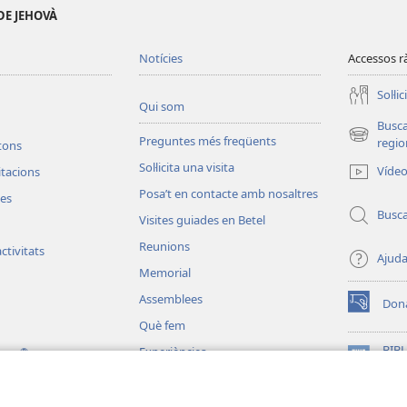
DE JEHOVÀ
Notícies
Accessos r
Soŀlic
Qui som
Busc
Preguntes més freqüents
(obri
regio
etons
en
Soŀlicita una visita
Víde
vitacions
una
Posa’t en contacte amb nosaltres
finestra
les
nova)
Busc
Visites guiades en Betel
Reunions
ctivitats
Ajud
Memorial
Assemblees
Don
(obri
Què fem
en
una
BIBL
Experiències
®
ting
finestra
(obri
Wat
Per tota la terra
nova)
en
JW L
una