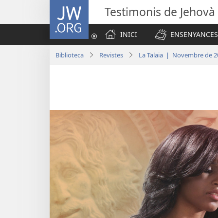
JW.ORG
Testimonis de Jehovà
INICI
ENSENYANCES
Biblioteca
Revistes
La Talaia | Novembre de 2