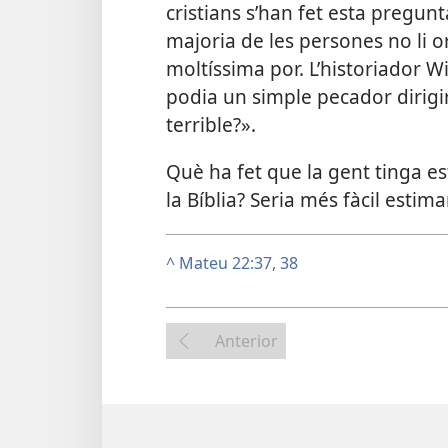
cristians s’han fet esta pregunta
majoria de les persones no li o
moltíssima por. L’historiador W
podia un simple pecador dirigir
terrible?».
Què ha fet que la gent tinga 
la Bíblia? Seria més fàcil estim
^
Mateu 22:37, 38
Anterior