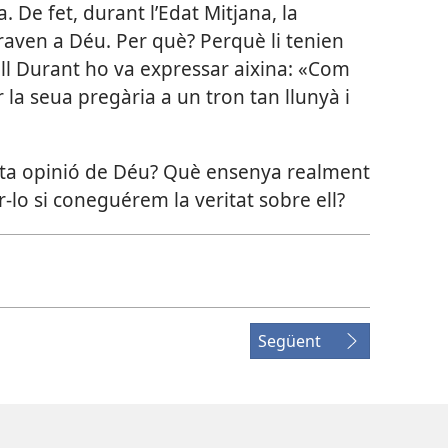
. De fet, durant l’Edat Mitjana, la
raven a Déu. Per què? Perquè li tenien
ill Durant ho va expressar aixina: «Com
 la seua pregària a un tron tan llunyà i
esta opinió de Déu? Què ensenya realment
ar-lo si coneguérem la veritat sobre ell?
Següent