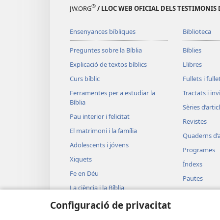
®
JW.ORG
/ LLOC WEB OFICIAL DELS TESTIMONIS 
Ensenyances bíbliques
Biblioteca
Preguntes sobre la Bíblia
Bíblies
Explicació de textos bíblics
Llibres
Curs bíblic
Fullets i full
Ferramentes per a estudiar la
Tractats i in
Bíblia
Sèries d’artic
Pau interior i felicitat
Revistes
El matrimoni i la família
Quaderns d’a
Adolescents i jóvens
Programes
Xiquets
Índexs
Fe en Déu
Pautes
La ciència i la Bíblia
JW Broadcas
La història i la Bíblia
Configuració de privacitat
Vídeos