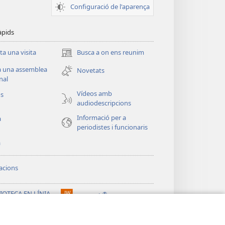
Configuració de l'aparença
àpids
ita una visita
Busca a on ens reunim
(obri
en
a una assemblea
Novetats
una
nal
finestra
Vídeos amb
os
nova)
audiodescripcions
Informació per a
a
periodistes i funcionaris
a
acions
IOTECA EN LÍNIA
®
JW Hub
(obri
chtower™
en
®
una
ibrary