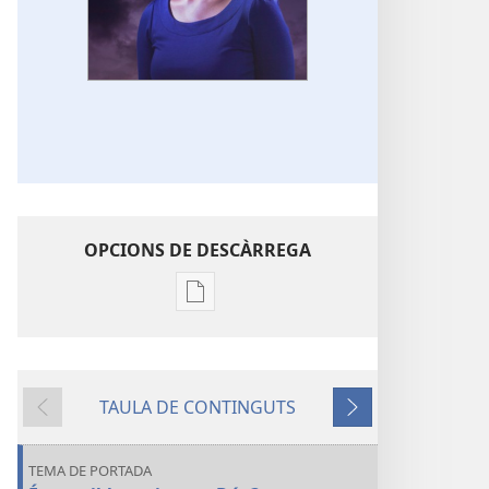
OPCIONS DE DESCÀRREGA
Opcions
de
baixada
de
TAULA DE CONTINGUTS
la
Anterior
Següent
publicació
LA
TEMA DE PORTADA
TALAIA