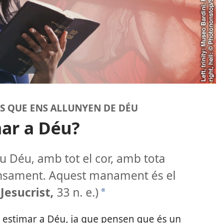
S QUE ENS ALLUNYEN DE DÉU
mar a Déu?
eu Déu, amb tot el cor, amb tota
pensament. Aquest manament és el
(
Jesucrist,
33 n. e.)
*
l estimar a Déu, ja que pensen que és un