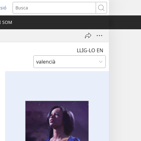
ssió
Busca
I SOM
ra
LLIG-LO EN