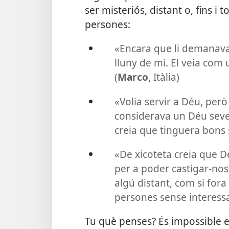
ser misteriós, distant o, fins i t
persones:
«Encara que li demanava
lluny de mi. El veia com 
(
Marco,
Itàlia)
«Volia servir a Déu, per
considerava un Déu seve
creia que tinguera bons 
«De xicoteta creia que D
per a poder castigar-nos
algú distant, com si for
persones sense interessar
Tu què penses? És impossible e