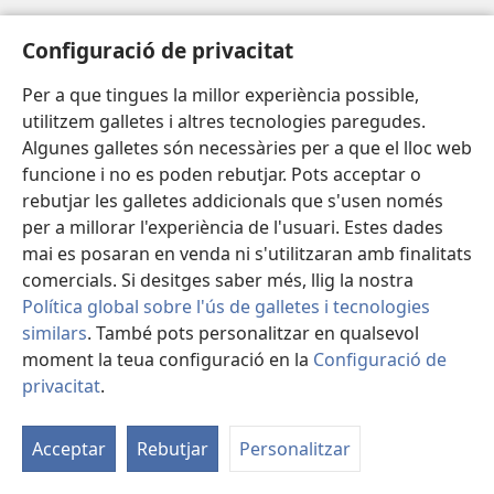
Ajuda
Configuració de privacitat
Donacions
(obri
Per a que tingues la millor experiència possible,
en
utilitzem galletes i altres tecnologies paregudes.
una
BIBLIOTECA EN LÍNIA Watchtower™
Algunes galletes són necessàries per a que el lloc web
(obri
finestra
funcione i no es poden rebutjar. Pots acceptar o
en
nova)
®
JW Hub
una
rebutjar les galletes addicionals que s'usen només
(obri
finestra
en
per a millorar l'experiència de l'usuari. Estes dades
nova)
®
JW Library
una
mai es posaran en venda ni s'utilitzaran amb finalitats
finestra
comercials. Si desitges saber més, llig la nostra
nova)
Política global sobre l'ús de galletes i tecnologies
similars
. També pots personalitzar en qualsevol
Copyright
© 2026 Watch Tower Bible and Tract Society of Pennsylvania.
moment la teua configuració en la
Configuració de
CONDICIONS D'ÚS
|
POLÍTICA DE PRIVACITAT
|
CONFIGURACIÓ DE
privacitat
.
PRIVACITAT
Acceptar
Rebutjar
Personalitzar