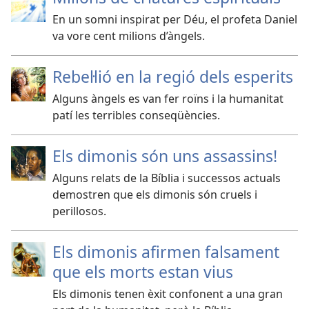
En un somni inspirat per Déu, el profeta Daniel
va vore cent milions d’àngels.
Rebeŀlió en la regió dels esperits
Alguns àngels es van fer roïns i la humanitat
patí les terribles conseqüències.
Els dimonis són uns assassins!
Alguns relats de la Bíblia i successos actuals
demostren que els dimonis són cruels i
perillosos.
Els dimonis afirmen falsament
que els morts estan vius
Els dimonis tenen èxit confonent a una gran