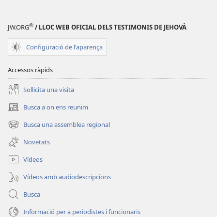
difunts...
poden
®
JW.ORG
/ LLOC WEB OFICIAL DELS TESTIMONIS DE JEHOVÀ
ajudar-
nos
Configuració de l'aparença
o
fer-
Accessos ràpids
nos
mal?
Soŀlicita una visita
Existixen
Busca a on ens reunim
(obri
realment?
en
Busca una assemblea regional
(obri
una
en
finestra
Novetats
una
nova)
finestra
Vídeos
nova)
Vídeos amb audiodescripcions
Busca
Informació per a periodistes i funcionaris