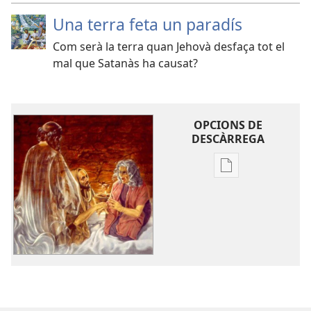
Una terra feta un paradís
Com serà la terra quan Jehovà desfaça tot el
mal que Satanàs ha causat?
OPCIONS DE
DESCÀRREGA
Opcions
de
baixada
de
la
publicació
Els
esperits
dels