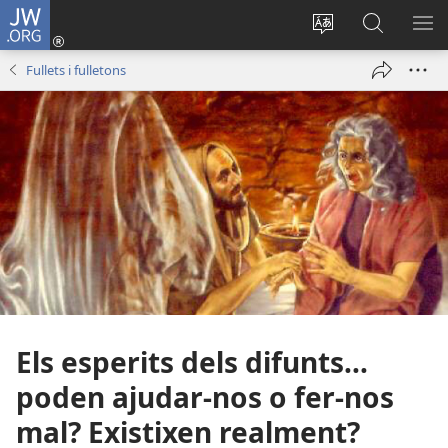
JW.ORG
Iniciar
sessió
Canviar
Busca
ME
(obri
l'idioma
a
Fullets i fulletons
en
JW.ORG
una
finestra
nova)
Els esperits dels difunts...
poden ajudar-nos o fer-nos
mal? Existixen realment?