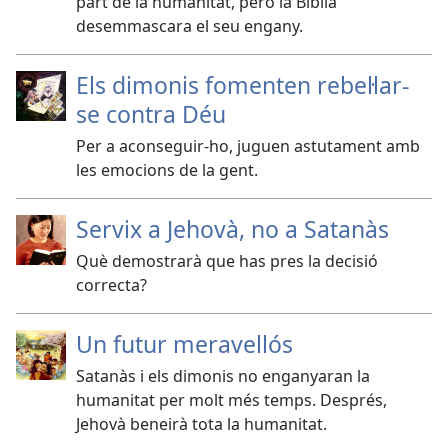
part de la humanitat, però la Bíblia
desemmascara el seu engany.
Els dimonis fomenten rebeŀlar-
se contra Déu
Per a aconseguir-ho, juguen astutament amb
les emocions de la gent.
Servix a Jehovà, no a Satanàs
Què demostrarà que has pres la decisió
correcta?
Un futur meravellós
Satanàs i els dimonis no enganyaran la
humanitat per molt més temps. Després,
Jehovà beneirà tota la humanitat.