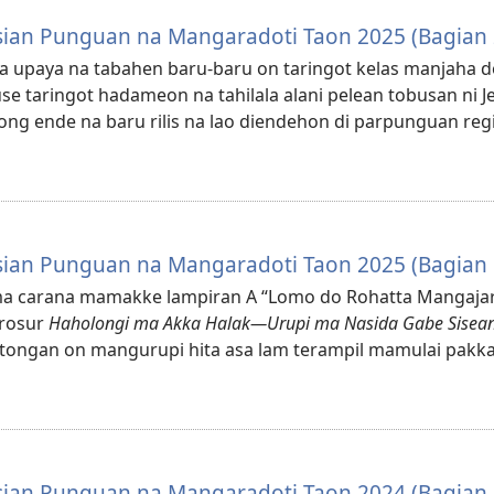
sian Punguan na Mangaradoti Taon 2025 (Bagian 
ma upaya na tabahen baru-baru on taringot kelas manjaha 
 taringot hadameon na tahilala alani pelean tobusan ni J
dong ende na baru rilis na lao diendehon di parpunguan reg
sian Punguan na Mangaradoti Taon 2025 (Bagian 
a ma carana mamakke lampiran A “Lomo do Rohatta Mangaj
brosur
Haholongi ma Akka Halak—Urupi ma Nasida Gabe Sisean
ttongan on mangurupi hita asa lam terampil mamulai pakk
sian Punguan na Mangaradoti Taon 2024 (Bagian 