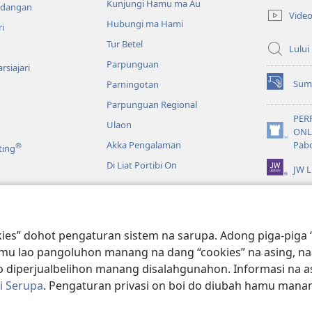
Kunjungi Hamu ma Au
new
ndangan
Vide
window)
Hubungi ma Hami
ri
Tur Betel
Lului
Parpunguan
rsiajari
Sum
Parningotan
(opens
new
Parpunguan Regional
window)
PER
Ulaon
ONL
(opens
Akka Pengalaman
Pab
®
ting
new
window)
Di Liat Portibi On
JW L
a
jahahon Model Drama
ies” dohot pengaturan sistem na sarupa. Adong piga-piga “
t hamu lao pangoluhon manang na dang “cookies” na asing, 
diperjualbelihon manang disalahgunahon. Informasi na a
i Serupa
. Pengaturan privasi on boi do diubah hamu mana
 and Tract Society of Pennsylvania.
ATURAN LAO MAMAKKE
|
KEBIJAKAN