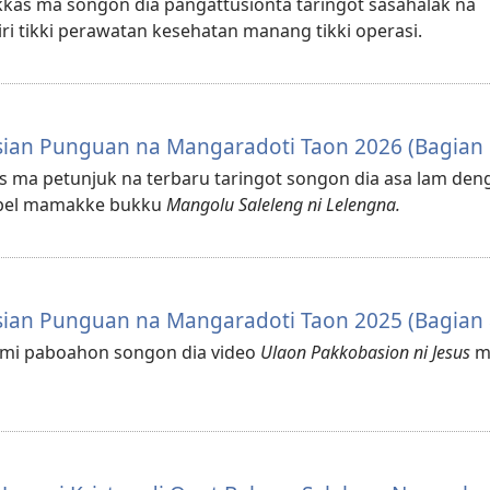
akkas ma songon dia pangattusionta taringot sasahalak na
 tikki perawatan kesehatan manang tikki operasi.
sian Punguan na Mangaradoti Taon 2026 (Bagian 
as ma petunjuk na terbaru taringot songon dia asa lam de
ibel mamakke bukku
Mangolu Saleleng ni Lelengna.
sian Punguan na Mangaradoti Taon 2025 (Bagian 
nami paboahon songon dia video
Ulaon Pakkobasion ni Jesus
m