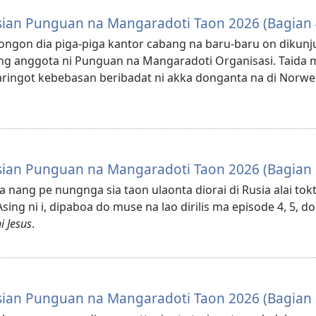
sian Punguan na Mangaradoti Taon 2026 (Bagian 
songon dia piga-piga kantor cabang na baru-baru on dikunj
ng anggota ni Punguan na Mangaradoti Organisasi. Taida 
aringot kebebasan beribadat ni akka donganta na di Norwe
sian Punguan na Mangaradoti Taon 2026 (Bagian 
a nang pe nungnga sia taon ulaonta diorai di Rusia alai to
sing ni i, dipaboa do muse na lao dirilis ma episode 4, 5, d
i Jesus
.
sian Punguan na Mangaradoti Taon 2026 (Bagian 