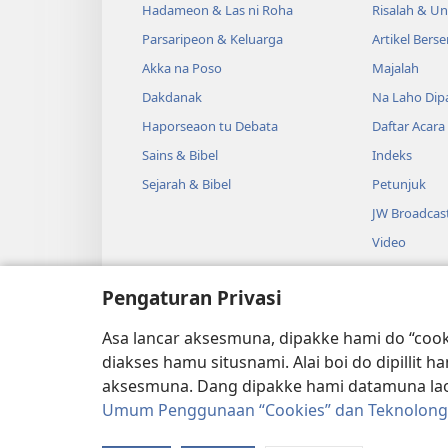
Hadameon & Las ni Roha
Risalah & U
Parsaripeon & Keluarga
Artikel Berse
Akka na Poso
Majalah
Dakdanak
Na Laho Dipa
Haporseaon tu Debata
Daftar Acara
Sains & Bibel
Indeks
Sejarah & Bibel
Petunjuk
JW Broadcas
Video
Musik
Pengaturan Privasi
Audio Dram
Bibel na Di
Asa lancar aksesmuna, dipakke hami do “cook
diakses hamu situsnami. Alai boi do dipilli
aksesmuna. Dang dipakke hami datamuna lao 
Umum Penggunaan “Cookies” dan Teknolong
Copyright
© 2026 Watch Tower Bible