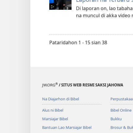
Di laporan on, lao taba
na muncul di akka video n
Pataridahon 1 - 15 sian 38
®
JW.ORG
/ SITUS WEB RESMI SAKSI JAHOWA
Na Diajarhon di Bibel
Perpustakaa
Alus ni Bibel
Bibel Online
Marsiajar Bibel
Bukku
Bantuan Lao Marsiajar Bibel
Brosur & Buk