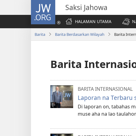
JW.ORG
Saksi Jahowa
HALAMAN UTAMA
N
Barita
Barita Berdasarkan Wilayah
Barita Inter
Barita Internasi
BARITA INTERNASIONAL
Laporan na Terbaru 
Di laporan on, tabahas m
muse aha na lao taulahon