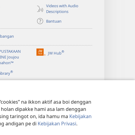
Videos with Audio
o
Descriptions
Bantuan
bangan
PUSTAKAAN
®
JW Hub
(opens
INE Joujou
new
oahon™
window)
®
ibrary
cookies” na ikkon aktif asa boi denggan
na holan dipakke hami asa lam denggan
sing taringot on, ida hamu ma
Kebijakan
ng andigan pe di
Kebijakan Privasi
.
 PRIVASI
|
PENGATURAN PRIVASI