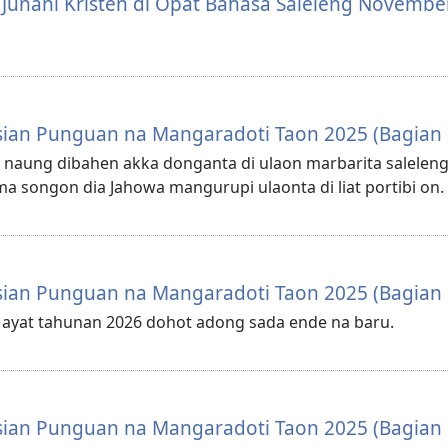
u Junani Kristen di Opat Bahasa Saleleng Novembe
sian Punguan na Mangaradoti Taon 2025 (Bagian 
 naung dibahen akka donganta di ulaon marbarita saleleng
a songon dia Jahowa mangurupi ulaonta di liat portibi on.
sian Punguan na Mangaradoti Taon 2025 (Bagian 
a ayat tahunan 2026 dohot adong sada ende na baru.
sian Punguan na Mangaradoti Taon 2025 (Bagian 