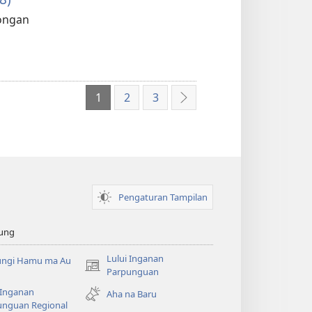
dongan
1
2
3
Na
Mangihut
Pengaturan Tampilan
ung
Lului Inganan
ungi Hamu ma Au
(opens
Parpunguan
new
 Inganan
Aha na Baru
window)
unguan Regional