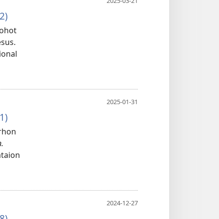
2025-03-21
2)
dohot
esus.
ional
2025-01-31
1)
arhon
.
ataion
2024-12-27
8)