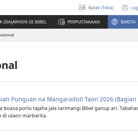
Batak (Toba)
Log
Pillit
(o
Hata
n
A DIAJARHON DI BIBEL
PERPUSTAKAAN
BARITA
wi
nasional
onal
sian Punguan na Mangaradoti Taon 2026 (Bagian 
a boasa porlu tajaha jala tarimangi Bibel ganup ari. Tabah
 di ulaon marbarita.