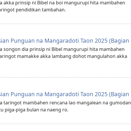
a akka prinsip ni Bibel na boi mangurupi hita mambahen
ringot pendidikan tambahan.
sian Punguan na Mangaradoti Taon 2025 (Bagian 
ma songon dia prinsip ni Bibel mangurupi hita mambahen
taringot mamakke akka lambang dohot mangulahon akka
sian Punguan na Mangaradoti Taon 2025 (Bagian 
 ma taringot mambahen rencana lao mangalean na gumodan
 piga-piga bulan na naeng ro.