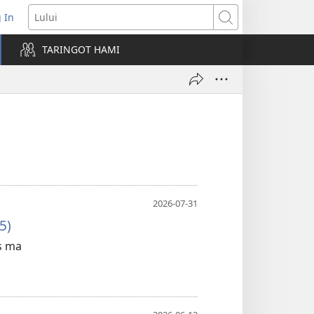
 In
pens
Lului
ew
TARINGOT HAMI
ndow)
2026-07-31
5)
as ma