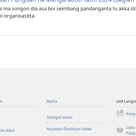
has ma songon dia asa boi seimbang pandanganta tu akka 
i organisasitta.
n
Barita
Link
Langs
Kunj
Taringot Hami
Lului
Na Jotjot Disukkun Halak
ku Kecil
(opens
Parp