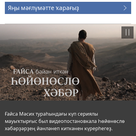
Яңы мәғлүмәтте ҡарағыҙ
Пауз
Ғайса
Ғайса Мәсих тураһындағы күп сериялы
мауыҡтырғыс был видеопостановкала Һөйөнөслө
бәйән
хәбәрҙәрҙең йәнләнеп киткәнен күрерһегеҙ.