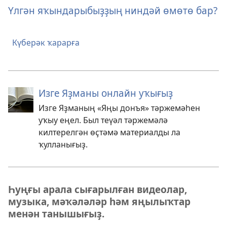
Үлгән яҡындарыбыҙҙың ниндәй өмөтө бар?
Күберәк ҡарарға
Изге Яҙманы онлайн уҡығыҙ
Изге Яҙманың «Яңы донъя» тәржемәһен
уҡыу еңел. Был теүәл тәржемәлә
килтерелгән өҫтәмә материалды ла
ҡулланығыҙ.
Һуңғы арала сығарылған видеолар,
музыка, мәҡәләләр һәм яңылыҡтар
менән танышығыҙ.