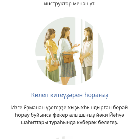
инструктор менән үт.
Килеп китеүҙәрен һорағыҙ
Изге Яҙманан үҙегеҙҙе ҡыҙыҡһындырған берәй
һорау буйынса фекер алышығыҙ йәки Йәһүә
шаһиттары тураһында күберәк белегеҙ.