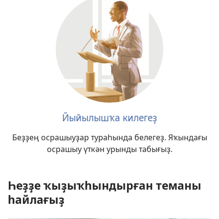
Йыйылышҡа килегеҙ
Беҙҙең осрашыуҙар тураһында белегеҙ. Яҡындағы
осрашыу үткән урынды табығыҙ.
Һеҙҙе ҡыҙыҡһындырған теманы
һайлағыҙ