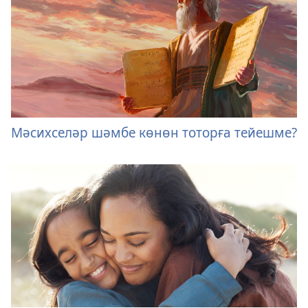
Мәсихселәр шәмбе көнөн тоторға тейешме?