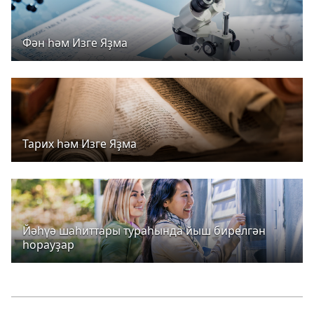
Фән һәм Изге Яҙма
Тарих һәм Изге Яҙма
Йәһүә шаһиттары тураһында йыш бирелгән
һорауҙар