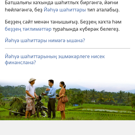
Батшалығы хаҡында шаһитлыҡ биргәнгә, йәғни
һөйләгәнгә, беҙ
Йәһүә шаһиттары
тип аталабыҙ.
Беҙҙең сайт менән танышығыҙ. Беҙҙең хаҡта һәм
беҙҙең тәғлимәттәр
тураһында күберәк белегеҙ.
Йәһүә шаһиттары нимәгә ышана?
Йәһүә шаһиттарының эшмәкәрлеге нисек
финанслана?