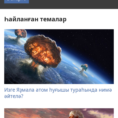
Һайланған темалар
Изге Яҙмала атом һуғышы тураһында нимә
әйтелә?