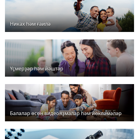
Никах һәм ғаилә
Үҫмерҙәр һәм йәштәр
Балалар өсөн видеояҙмалар һәм йөкләмәләр