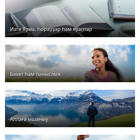
Изге Яҙма. Һорауҙар һәм яуаптар
Бәхет һәм тыныслыҡ
Аллаға ышаныу