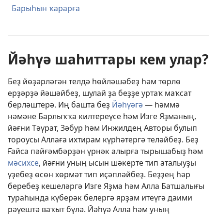
Барыһын ҡарарға
Йәһүә шаһиттары кем улар?
Беҙ йөҙәрләгән телдә һөйләшәбеҙ һәм төрлө
ерҙәрҙә йәшәйбеҙ, шулай ҙа беҙҙе уртаҡ маҡсат
берләштерә. Иң башта беҙ
Йәһүәгә
— һәммә
нәмәне Барлыҡҡа килтереүсе һәм Изге Яҙманың,
йәғни Тәүрат, Зәбур һәм Инжилдең Авторы булып
тороусы Аллаға ихтирам күрһәтергә теләйбеҙ. Беҙ
Ғайса пәйғәмбәрҙән үрнәк алырға тырышабыҙ һәм
мәсихсе
, йәғни уның ысын шәкерте тип аталыуҙы
үҙебеҙ өсөн хөрмәт тип иҫәпләйбеҙ. Беҙҙең һәр
беребеҙ кешеләргә Изге Яҙма һәм Алла Батшалығы
тураһында күберәк белергә ярҙам итеүгә даими
рәүештә ваҡыт бүлә. Йәһүә Алла һәм уның