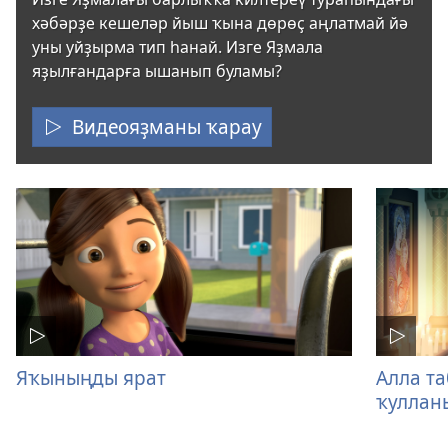
хәбәрҙе кешеләр йыш ҡына дөрөҫ аңлатмай йә
уны уйҙырма тип һанай. Изге Яҙмала
яҙылғандарға ышанып буламы?
Видеояҙманы ҡарау
Яҡыныңды ярат
Алла т
ҡуллан