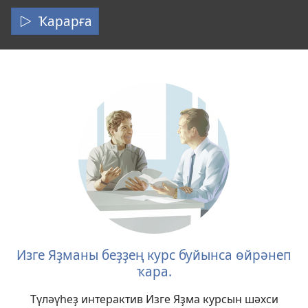
иткән
Ҡарарға
һөйөнөслө
хәбәр
Изге Яҙманы беҙҙең курс буйынса өйрәнеп
ҡара.
Түләүһеҙ интерактив Изге Яҙма курсын шәхси