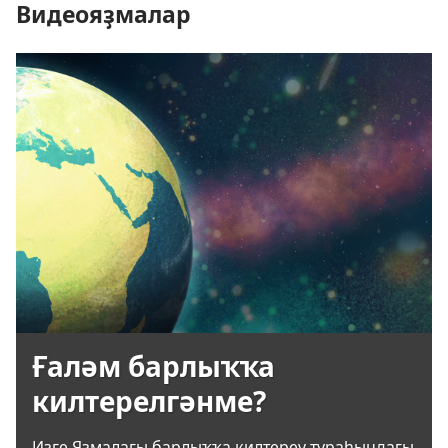
Видеояҙмалар
Ғаләм барлыҡҡа
килтерелгәнме?
Изге Яҙмалағы барлыҡҡа килтереү тураһындағы