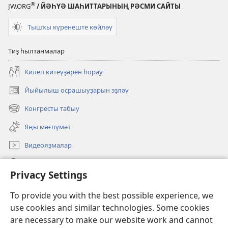
®
JW.ORG
/ ЙӘҺҮӘ ШАҺИТТАРЫНЫҢ РӘСМИ САЙТЫ
Тышҡы күренеште көйләү
Тиҙ һылтанмалар
Килеп китеүҙәрен һорау
Йыйылыш осрашыуҙарын эҙләү
(opens
new
Конгресты табыу
(opens
window)
new
Яңы мәғлүмәт
window)
Видеояҙмалар
Эҙләү
Privacy Settings
Иғәнәләр
(opens
To provide you with the best possible experience, we
new
use cookies and similar technologies. Some cookies
window)
Күҙәтеү манараһының ОНЛАЙН КИТАПХАНАҺЫ
are necessary to make our website work and cannot
(opens