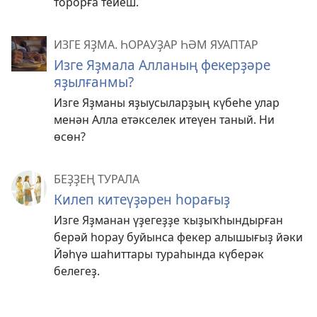
торорға тейеш.
ИЗГЕ ЯҘМА. ҺОРАУҘАР ҺӘМ ЯУАПТАР
Изге Яҙмала Алланың фекерҙәре
яҙылғанмы?
Изге Яҙманы яҙыусыларҙың күбеһе улар
менән Алла етәкселек итеүен таный. Ни
өсөн?
БЕҘҘЕҢ ТУРАЛА
Килеп китеүҙәрен һорағыҙ
Изге Яҙманан үҙегеҙҙе ҡыҙыҡһындырған
берәй һорау буйынса фекер алышығыҙ йәки
Йәһүә шаһиттары тураһында күберәк
белегеҙ.