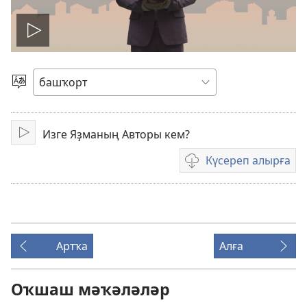
Уйнатыу
Телде
һайлағыҙ
Изге Яҙманың Авторы кем?
Уйнатыу
Күсереп алырға
Видеояҙмаларҙы
күсереп
алыу
көйләүҙәре
Артҡа
Алға
Оҡшаш мәҡәләләр