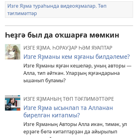
Изге Яҙма тураһында видеояҙмалар. Төп
тәғлимәттәр
Һеҙгә был да оҡшарға мөмкин
ИЗГЕ ЯҘМА. ҺОРАУҘАР ҺӘМ ЯУАПТАР
Изге Яҙманы кем яҙғаны билдәлеме?
Изге Яҙманы яҙған кешеләр, уның авторы —
Алла, тип әйткән. Уларҙың яҙғандарына
ышанып буламы?
ИЗГЕ ЯҘМАНЫҢ ТӨП ТӘҒЛИМӘТТӘРЕ
Изге Яҙма ысынлап та Алланан
бирелгән китапмы?
Изге Яҙманың Авторы Алла икән, тимәк, ул
ерҙәге бөтә китаптарҙан да айырылып