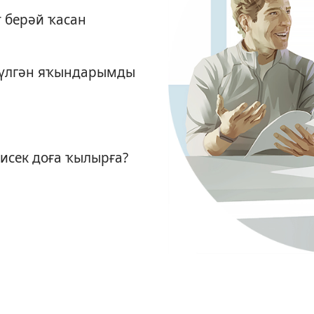
 берәй ҡасан
 үлгән яҡындарымды
исек доға ҡылырға?