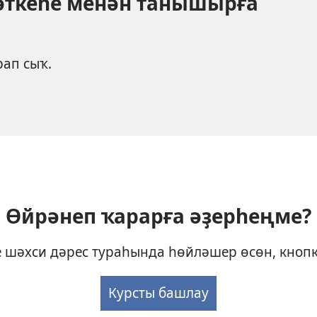
әткеһе менән танышырға
ап сыҡ.
Өйрәнеп ҡарарға әҙерһеңме?
 шәхси дәрес тураһында һөйләшер өсөн, кнопк
Курсты башлау