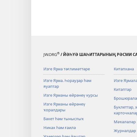
®
JW.ORG
/ ЙӘҺҮӘ ШАҺИТТАРЫНЫҢ РӘСМИ С
Изге Яҙма тәғлимәттәре
Китапхана
Изге Яҙма. Һорауҙар һәм
Изге Яҙмал
яуаптар
Китаптар
Изге Яҙманы өйрәнеү курсы
Брошюрала
Изге Яҙманы өйрәнеү
Буклеттар, 
ҡоралдары
карточкала
Бәхет һәм тыныслыҡ
Мәҡәләләр
Никах һәм ғаилә
Журналдар
Үҫмерҙәр һәм йәштәр