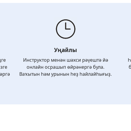
Уңайлы
ңге
Инструктор менән шәхси рәүештә йә
Һ
зге
онлайн осрашып өйрәнергә була.
ләргә
Ваҡытын һәм урынын һеҙ һайлайһығыҙ.