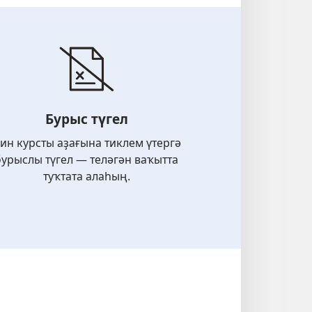
Бурыс түгел
ин курсты аҙағына тиклем үтергә
бурыслы түгел — теләгән ваҡытта
туҡтата алаһың.