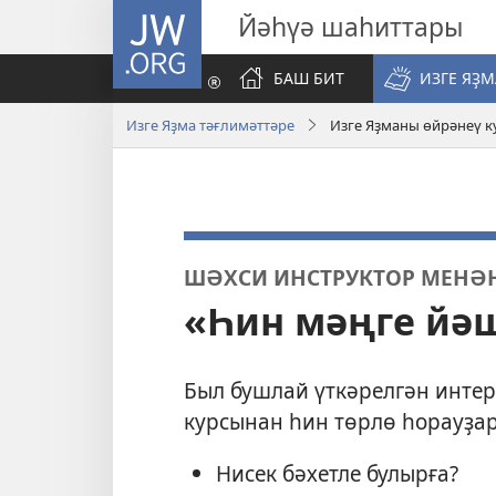
JW.ORG
Йәһүә шаһиттары
БАШ БИТ
ИЗГЕ ЯҘ
Изге Яҙма тәғлимәттәре
Изге Яҙманы өйрәнеү к
ШӘХСИ ИНСТРУКТОР МЕНӘН
«Һин мәңге йә
Был бушлай үткәрелгән интер
курсынан һин төрлө һорауҙар
Нисек бәхетле булырға?