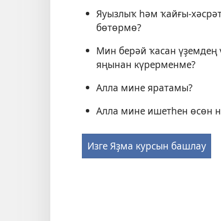
Яуызлыҡ һәм ҡайғы-хәсрәт
бөтөрмө?
Мин берәй ҡасан үҙемдең
яңынан күрерменме?
Алла мине яратамы?
Алла мине ишетһен өсөн н
Изге Яҙма курсын башлау