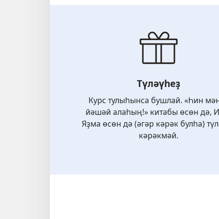
Түләүһеҙ
Курс тулыһынса бушлай. «Һин мә
йәшәй алаһың!» китабы өсөн дә, И
Яҙма өсөн дә (әгәр кәрәк булһа) тү
кәрәкмәй.