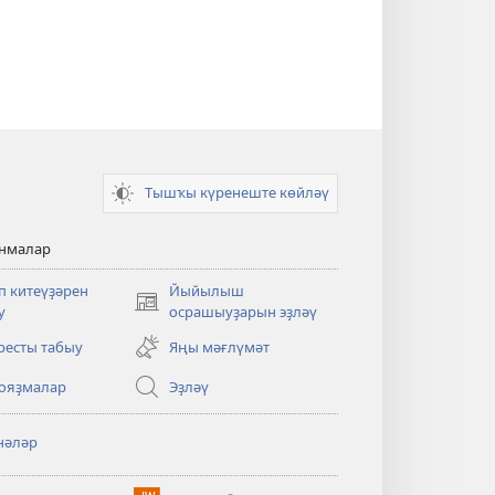
Тышҡы күренеште көйләү
анмалар
п китеүҙәрен
Йыйылыш
(opens
у
осрашыуҙарын эҙләү
new
ресты табыу
Яңы мәғлүмәт
window)
ояҙмалар
Эҙләү
нәләр