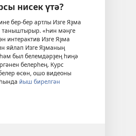
рсы нисек үтә?
ине бер-бер артлы Изге Яҙма
н таныштырыр. «Һин мәңге
ән интерактив Изге Яҙма
ин яйлап Изге Яҙманың
 һәм был белемдәрҙең һиңә
ргәнен белерһең. Курс
белер өсөн, ошо видеоны
аһында
йыш бирелгән