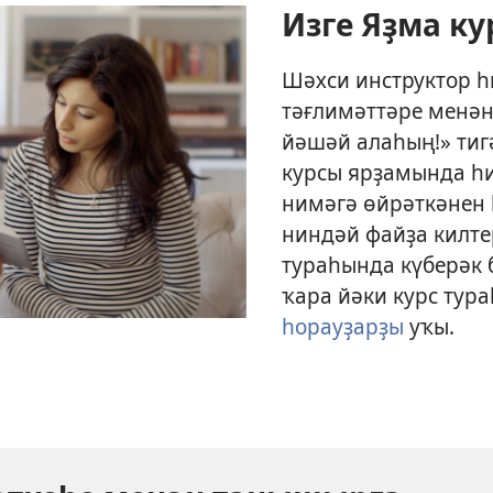
Изге Яҙма ку
Шәхси инструктор һ
тәғлимәттәре менә
йәшәй алаһың!» тиг
курсы ярҙамында һ
нимәгә өйрәткәнен
ниндәй файҙа килте
тураһында күберәк 
ҡара йәки курс тур
һорауҙарҙы
уҡы.