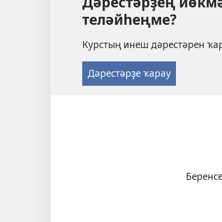
Дәрестәрҙең йөкм
теләйһеңме?
Курстың инеш дәрестәрен ҡар
Дәрестәрҙе ҡарау
Беренсе