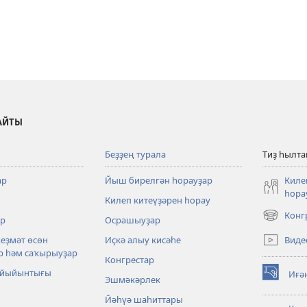
АЙТЫ
Беҙҙең турала
Тиҙ һылт
ар
Йыш бирелгән һорауҙар
Киле
һора
Килеп китеүҙәрен һорау
Конг
р
Осрашыуҙар
(opens
new
Виде
хеҙмәт өсөн
Иҫкә алыу кисәһе
window)
р һәм саҡырыуҙар
Конгрестар
 йыйынтығы
Иғә
Эшмәкәрлек
(opens
new
Йәһүә шаһиттары
window)