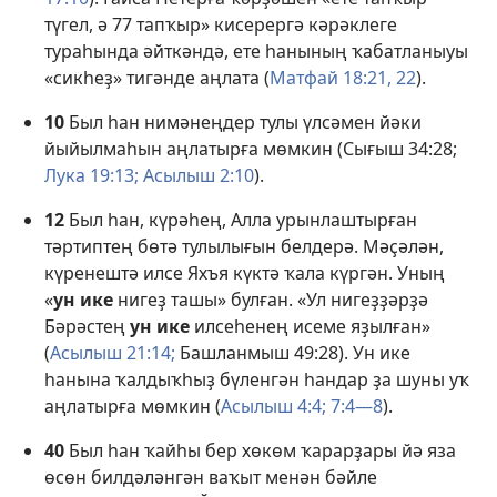
түгел, ә 77 тапҡыр» кисерергә кәрәклеге
тураһында әйткәндә, ете һанының ҡабатланыуы
«сикһеҙ» тигәнде аңлата (
Матфай 18:21, 22
).
10
Был һан нимәнеңдер тулы үлсәмен йәки
йыйылмаһын аңлатырға мөмкин (
Сығыш 34:28;
Лука 19:13;
Асылыш 2:10
).
12
Был һан, күрәһең, Алла урынлаштырған
тәртиптең бөтә тулылығын белдерә. Мәҫәлән,
күренештә илсе Яхъя күктә ҡала күргән. Уның
«
ун ике
нигеҙ ташы» булған. «Ул нигеҙҙәрҙә
Бәрәстең
ун ике
илсеһенең исеме яҙылған»
(
Асылыш 21:14;
Башланмыш 49:28
). Ун ике
һанына ҡалдыҡһыҙ бүленгән һандар ҙа шуны уҡ
аңлатырға мөмкин (
Асылыш 4:4;
7:4—8
).
40
Был һан ҡайһы бер хөкөм ҡарарҙары йә яза
өсөн билдәләнгән ваҡыт менән бәйле