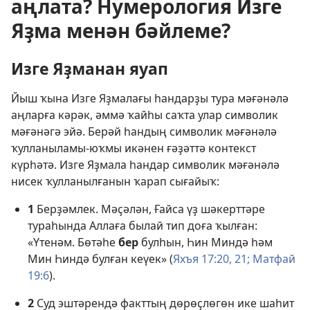
аңлата? Нумерология Изге
Яҙма менән бәйлеме?
Изге Яҙманан яуап
Йыш ҡына Изге Яҙмалағы һандарҙы тура мәғәнәлә
аңларға кәрәк, әммә ҡайһы саҡта улар символик
мәғәнәгә эйә. Берәй һандың символик мәғәнәлә
ҡулланыламы-юҡмы икәнен ғәҙәттә контекст
күрһәтә. Изге Яҙмала һандар символик мәғәнәлә
нисек ҡулланылғанын ҡарап сығайыҡ:
1
Берҙәмлек. Мәҫәлән, Ғайса үҙ шәкерттәре
тураһында Аллаға былай тип доға ҡылған:
«Үтенәм. Бөтәһе
бер
булһын, Һин Миндә һәм
Мин Һиндә булған кеүек» (
Яхъя 17:20, 21;
Матфай
19:6
).
2
Суд эштәрендә факттың дөрөҫлөгөн ике шаһит