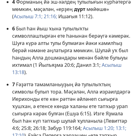
4
Форманың йә эш-хәлдең тулылығын күрһәтергә
мөмкин, мәҫәлән, «ерҙең
дүрт
мөйөшө»
(
Асылыш 7:1;
21:16;
Ишағыя 11:12
).
6
Был һан йыш ҡына тулылыҡты
символлаштырған ете һанынан берәүгә кәмерәк.
Шуға күрә алты тулы булмаған йәки камилһыҙ
берәй нәмәне аңлатырға мөмкин. Шулай уҡ был
һандың Алла дошмандары менән бәйле булыуы
ихтимал (
1 Йылъяҙма 20:6;
Данил 3:1;
Асылыш
13:18
).
7
Ғәҙәттә тамамланыуҙың йә тулылыҡтың
символы булып тора. Мәҫәлән, Алла израилдәргә
Иерихонды ете көн рәттән әйләнеп сығырға
ҡушҡан, ә етенсе көндә ҡаланы ете тапҡыр урап
сығырға кәрәк булған (
Ешуа 6:15
). Изге Яҙмала
был һан күп тапҡыр шулай ҡулланыла (
Левиттар
4:6;
25:8;
26:18;
Зәбур 119:164;
Асылыш 1:20;
13:1;
17:10
). Ғайса Петерға ҡәрҙәшен «ете тапҡыр