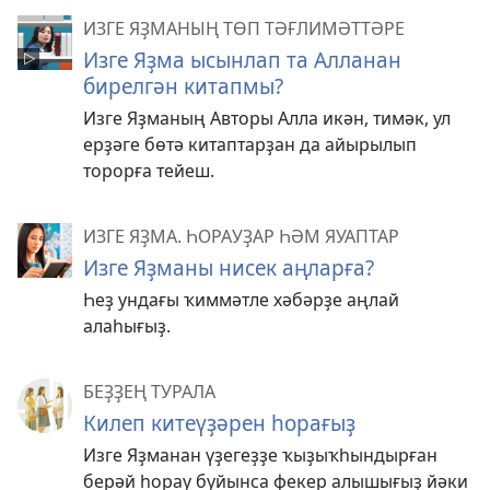
ИЗГЕ ЯҘМАНЫҢ ТӨП ТӘҒЛИМӘТТӘРЕ
Изге Яҙма ысынлап та Алланан
бирелгән китапмы?
Изге Яҙманың Авторы Алла икән, тимәк, ул
ерҙәге бөтә китаптарҙан да айырылып
торорға тейеш.
ИЗГЕ ЯҘМА. ҺОРАУҘАР ҺӘМ ЯУАПТАР
Изге Яҙманы нисек аңларға?
Һеҙ ундағы ҡиммәтле хәбәрҙе аңлай
алаһығыҙ.
БЕҘҘЕҢ ТУРАЛА
Килеп китеүҙәрен һорағыҙ
Изге Яҙманан үҙегеҙҙе ҡыҙыҡһындырған
берәй һорау буйынса фекер алышығыҙ йәки