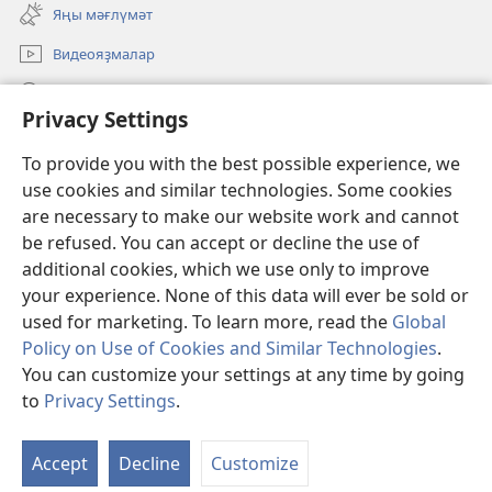
new
Яңы мәғлүмәт
window)
Видеояҙмалар
Эҙләү
Privacy Settings
Иғәнәләр
(opens
To provide you with the best possible experience, we
new
use cookies and similar technologies. Some cookies
window)
Күҙәтеү манараһының ОНЛАЙН КИТАПХАНАҺЫ
are necessary to make our website work and cannot
(opens
new
be refused. You can accept or decline the use of
®
JW Hub
window)
additional cookies, which we use only to improve
(opens
new
your experience. None of this data will ever be sold or
window)
used for marketing. To learn more, read the
Global
Policy on Use of Cookies and Similar Technologies
.
Copyright
© 2026 Watch Tower Bible and Tract Society of Pennsylvania.
You can customize your settings at any time by going
ҠУЛЛАНЫУ ҠАҒИҘӘЛӘРЕ
|
КОНФИДЕНЦИАЛЛЕК СӘЙӘСӘТЕ
|
to
Privacy Settings
.
PRIVACY SETTINGS
Accept
Decline
Customize