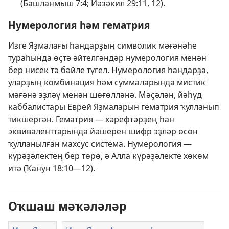
(
Башланмыш 7:4;
Йәзәкил 29:11, 12
).
Нумерология һәм гематрия
Изге Яҙмалағы һандарҙың символик мәғәнәһе
тураһында өҫтә әйтелгәндәр нумерология менән
бер нисек тә бәйле түгел. Нумерология һандарҙа,
уларҙың комбинация һәм суммаларында мистик
мәғәнә эҙләү менән шөғөлләнә. Мәҫәлән, йәһүд
каббалистары Еврей Яҙмаларын гематрия ҡулланып
тикшергән. Гематрия — хәрефтәрҙең һан
эквиваленттарында йәшерен шифр эҙләр өсөн
ҡулланылған махсус система. Нумерология —
күрәҙәлектең бер төрө, ә Алла күрәҙәлекте хөкөм
итә (
Ҡанун 18:10—12
).
Оҡшаш мәҡәләләр