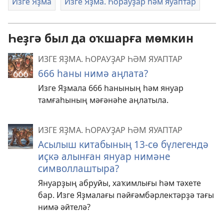
Изге Яҙма
Изге Яҙма. Һорауҙар һәм яуаптар
Һеҙгә был да оҡшарға мөмкин
ИЗГЕ ЯҘМА. ҺОРАУҘАР ҺӘМ ЯУАПТАР
666 һаны нимә аңлата?
Изге Яҙмала 666 һанының һәм януар
тамғаһының мәғәнәһе аңлатыла.
ИЗГЕ ЯҘМА. ҺОРАУҘАР ҺӘМ ЯУАПТАР
Асылыш китабының 13-сө бүлегендә
иҫкә алынған януар нимәне
символлаштыра?
Януарҙың абруйы, хаҡимлығы һәм тәхете
бар. Изге Яҙмалағы пәйғәмбәрлектәрҙә тағы
нимә әйтелә?