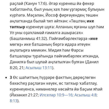
раҫлай (
Ҡанун 17:6
). Әгәр күренеш йә фекер
ҡабатланһа, был уның хаҡ һәм үҙгәрмәҫ булыуын
күрһәтә. Мәҫәлән, Йософ фирғәүендең төшөн
аңлатҡанда былай тип әйткән: «Төштөң
ике
тапҡыр
күренеүе шуға: Алланың яҙғаны шул һәм
Ул уны оҙаҡламай ғәмәлгә ашырасаҡ»
(
Башланмыш 41:32
). Пәйғәмбәрлектәрҙә «
ике
мөгөҙ» ике батшаның бергә идара итеүен
аңлатырға мөмкин. Мидия һәм Фарсы
батшалары тураһында пәйғәмбәрлек иткәндә,
Данилға был шулай аңлатылған булған (
Данил
8:20, 21;
Асылыш 13:11
).
3
Өс шаһиттың һүҙҙәре факттың дөрөҫлөгөн
бәхәсһеҙ раҫлаған кеүек, өс тапҡыр ҡабатлау,
күренеүенсә, нимәнелер көсәйтә йә баҫым яһай
(
Йәзәкил 21:27;
Илселәр 10:9—16;
Асылыш 4:8;
8:13
).