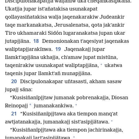
Discipulonakapatjja waljaniw uka cheqankasipkäna.
Ukatjja jupar istʼañatakisa usunakapat
qollayasiñatakisa walja jaqenakarakiw Judeankir
taqe markanakatsa, Jerusalenatsa, qota jakʼankir
Tiro ukhamaraki Sidón lugaranakatsa jupan ukar
18
jutapjjäna.
Demonionakan tʼaqesiyat jaqenakas
19
waliptapjjarakïnwa.
Jaqenakajj jupar
llamktʼapjjäna ukhajja, chʼamaw jupat mistüna,
+
taqenirakiw usunakapat waliptapjjäna,
ukatwa
taqenis jupar llamktʼañ munapjjäna.
20
Discipulonakapar uñtasasti, akham sasaw
jupajj säna:
“Kusisiñanïpjjtaw jumanak pobrenakajja, Diosan
+
*
Reinopajj
jumanakankiwa.
21
”Kusisiñanïpjjtawa aka tiempon manqʼat
+
awtjatanakajja, jumanakajj sistʼasipjjätawa.
”Kusisiñanïpjjtawa aka tiempon jachirinakajja,
+
jumanakajj lartʼasipjjätawa.