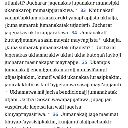
utjanisti? Jucharar jaqenakas jupanakar munasipki
+
33
ukanakarojj munasipjjarakiwa.
Khitinakatï
yanaptʼapktam ukanakaruki yanaptʼapjjsta ukhajja,
¿kuna sumarak jumanakatak utjanisti? Jucharar
34
jaqenakas uk lurapjjarakiwa.
Jumanakatï
*
kuttʼayjjetaniwa sasin maynir maytʼapjjsta
ukhajja,
+
¿kuna sumarak jumanakatak utjanisti?
Jucharar
jaqenakas ukhamarakiw ukhat ukha katoqañ laykojj
35
jucharar masinakapar maytʼapjje.
Ukampis
jumanakajj enemigonakamarojj munasiñampi
uñjasipkakim, kunatï walïki ukanaksa lurasipkakim,
janirak khitirus kuttʼayjjetaniwa sasajj maytʼapjjamti.
+
Ukhamatwa mä jachʼa bendicionajj jumanakatak
utjani, Jachʼa Diosan wawapäpjjätawa, jupajj jan
yuspärasir jaqetsa jan wali jaqetsa
+
36
khuyaptʼayasiriwa.
Jumanakajj jaqe masimat
khuyaptʼayasisipkakim, kunjamtï alajjpachankir