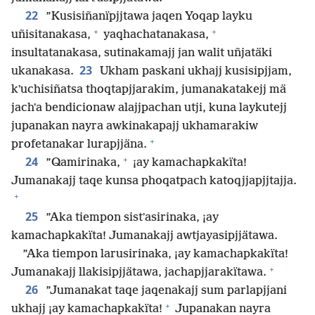
22
”Kusisiñanïpjjtawa jaqen Yoqap layku
+
+
uñisitanakasa,
yaqhachatanakasa,
insultatanakasa, sutinakamajj jan walit uñjatäki
23
ukanakasa.
Ukham paskani ukhajj kusisipjjam,
kʼuchisiñatsa thoqtapjjarakim, jumanakatakejj mä
jachʼa bendicionaw alajjpachan utji, kuna laykutejj
jupanakan nayra awkinakapajj ukhamarakiw
+
profetanakar lurapjjäna.
+
24
”Qamirinaka,
¡ay kamachapkakïta!
Jumanakajj taqe kunsa phoqatpach katoqjjapjjtajja.
+
25
”Aka tiempon sistʼasirinaka, ¡ay
kamachapkakïta! Jumanakajj awtjayasipjjätawa.
”Aka tiempon larusirinaka, ¡ay kamachapkakïta!
+
Jumanakajj llakisipjjätawa, jachapjjarakïtawa.
26
”Jumanakat taqe jaqenakajj sum parlapjjani
+
ukhajj ¡ay kamachapkakïta!
Jupanakan nayra