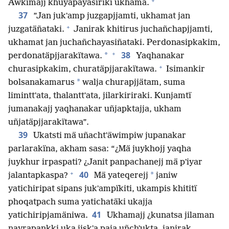
+
Awkimajj khuyapayasirïki ukhama.
37
”Jan jukʼamp juzgapjjamti, ukhamat jan
+
juzgatäñataki.
Janirak khitirus juchañchapjjamti,
ukhamat jan juchañchayasiñataki. Perdonasipkakim,
+
38
*
perdonatäpjjarakïtawa.
Yaqhanakar
+
churasipkakim, churatäpjjarakïtawa.
Isimankir
*
bolsanakamarus
walja churapjjätam, suma
liminttʼata, thalanttʼata, jilarkiriraki. Kunjamtï
jumanakajj yaqhanakar uñjapktajja, ukham
uñjatäpjjarakïtawa”.
39
Ukatsti mä uñachtʼäwimpiw jupanakar
parlarakïna, akham sasa: “¿Mä juykhojj yaqha
juykhur irpaspati? ¿Janit panpachanejj mä pʼiyar
+
40
*
jalantapkaspa?
Mä yateqerejj
janiw
yatichiripat sipans jukʼampïkiti, ukampis khititï
phoqatpach suma yatichatäki ukajja
41
yatichiripjamäniwa.
Ukhamajj ¿kunatsa jilaman
nayrapankki uka jiskʼa paja uñchʼukta, janirak