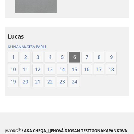
Biblia
Biblia
Aymara.
Aymara.
Machaq
Machaq
Mundon
Mundon
Jakirinakataki
Jakirinakataki
Lucas
KUNANAKATSA PARLI
1
2
3
4
5
6
7
8
9
10
11
12
13
14
15
16
17
18
19
20
21
22
23
24
®
JW.ORG
/ AKA CHEQAJJ JEHOVÁ DIOSAN TESTIGONAKAPANKIWA