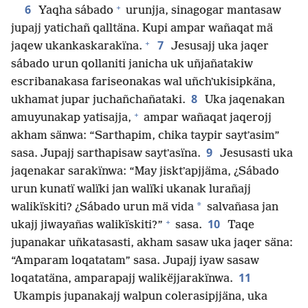
+
6
Yaqha sábado
urunjja, sinagogar mantasaw
jupajj yatichañ qalltäna. Kupi ampar wañaqat mä
+
7
jaqew ukankaskarakïna.
Jesusajj uka jaqer
sábado urun qollaniti janicha uk uñjañatakiw
escribanakasa fariseonakas wal uñchʼukisipkäna,
8
ukhamat jupar juchañchañataki.
Uka jaqenakan
+
amuyunakap yatisajja,
ampar wañaqat jaqerojj
akham sänwa: “Sarthapim, chika taypir saytʼasim”
9
sasa. Jupajj sarthapisaw saytʼasïna.
Jesusasti uka
jaqenakar sarakïnwa: “May jisktʼapjjäma, ¿Sábado
urun kunatï walïki jan walïki ukanak lurañajj
*
walikïskiti? ¿Sábado urun mä vida
salvañasa jan
+
10
ukajj jiwayañas walikïskiti?”
sasa.
Taqe
jupanakar uñkatasasti, akham sasaw uka jaqer säna:
“Amparam loqatatam” sasa. Jupajj iyaw sasaw
11
loqatatäna, amparapajj walikëjjarakïnwa.
Ukampis jupanakajj walpun colerasipjjäna, uka