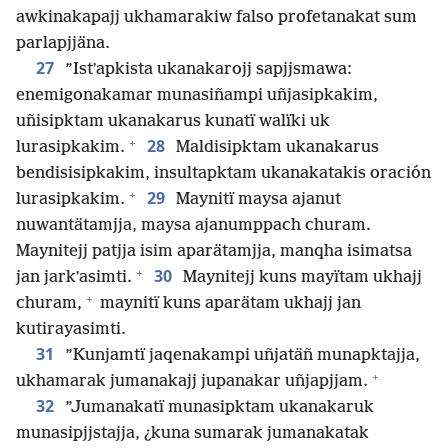
awkinakapajj ukhamarakiw falso profetanakat sum
parlapjjäna.
27
”Istʼapkista ukanakarojj sapjjsmawa:
enemigonakamar munasiñampi uñjasipkakim,
uñisipktam ukanakarus kunatï walïki uk
+
28
lurasipkakim.
Maldisipktam ukanakarus
bendisisipkakim, insultapktam ukanakatakis oración
+
29
lurasipkakim.
Maynitï maysa ajanut
nuwantätamjja, maysa ajanumppach churam.
Maynitejj patjja isim aparätamjja, manqha isimatsa
+
30
jan jarkʼasimti.
Maynitejj kuns mayïtam ukhajj
+
churam,
maynitï kuns aparätam ukhajj jan
kutirayasimti.
31
”Kunjamtï jaqenakampi uñjatäñ munapktajja,
+
ukhamarak jumanakajj jupanakar uñjapjjam.
32
”Jumanakatï munasipktam ukanakaruk
munasipjjstajja, ¿kuna sumarak jumanakatak