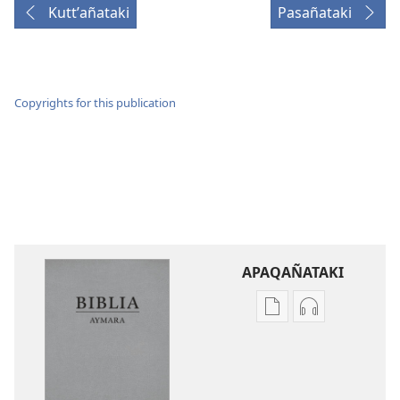
Kuttʼañataki
Pasañataki
Copyrights for this publication
APAQAÑATAKI
Aka
Aka
archivonakanwa
archivonaka
qellqatanak
grabacionan
apaqasma
apaqasma