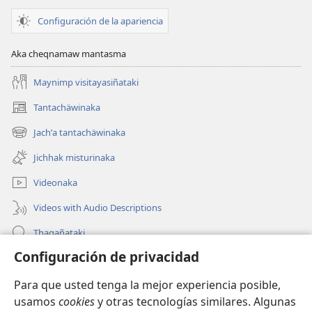
Configuración de la apariencia
Aka cheqnamaw mantasma
Maynimp visitayasiñataki
Tantachäwinaka
(opens
new
Jachʼa tantachäwinaka
(opens
window)
new
Jichhak misturinaka
window)
Videonaka
Videos with Audio Descriptions
Thaqañataki
Configuración de privacidad
Oraqpachat yatiyäwinaka
Para que usted tenga la mejor experiencia posible,
Donacionanaka
(opens
usamos
cookies
y otras tecnologías similares. Algunas
new