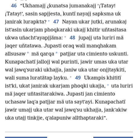
46
”Ukhamajj ¿kunatsa jumanakajj ‘¡Tatay!
¡Tatay!’, sasin sapjjesta, kuntï nayajj sapksma uk
+
47
janirak lurapkta?
Nayan ukar jutki, arunakaj
istʼasin ukarjam phoqkaraki ukajj khitir uñtasitasa
+
48
ukwa uñachtʼayapjjäma:
jupajj uta luriri mä
jaqer uñtatawa. Jupasti oraq wali manqhakam
*
*
allsusaw
mä qarqa
patjjar uta cimiento uskunti.
Kunapachatï jallojj wal purinti, jawir umas uka utar
wal jawqʼsuraki ukhajja, janiw uka utar onjjtaykiti,
+
49
wali suma luratätap layku.
Ukampis khititï
+
istʼki, ukat janirak ukarjam phoqki ukajja,
uta luriri
mä jaqer uñtasitarakiwa. Jupasti jan cimiento
uchasaw laqʼa patjjar mä uta saytʼayi. Kunapachatï
jawir umajj uka utar wal jawqʼsu ukhajja, jankʼakiw
uka utajj tinkjje, qʼalapuniw allthaptaraki”.