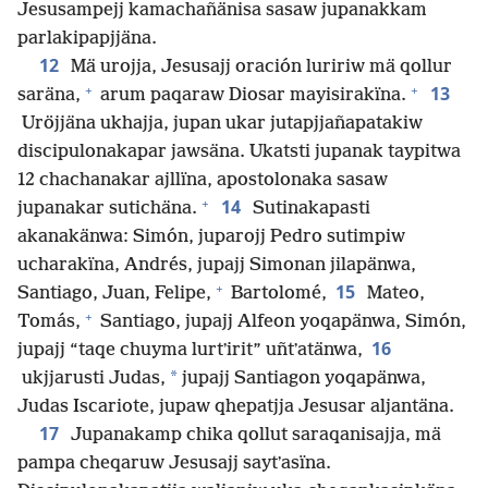
Jesusampejj kamachañänisa sasaw jupanakkam
parlakipapjjäna.
12
Mä urojja, Jesusajj oración luririw mä qollur
+
+
13
saräna,
arum paqaraw Diosar mayisirakïna.
Uröjjäna ukhajja, jupan ukar jutapjjañapatakiw
discipulonakapar jawsäna. Ukatsti jupanak taypitwa
12 chachanakar ajllïna, apostolonaka sasaw
+
14
jupanakar sutichäna.
Sutinakapasti
akanakänwa: Simón, juparojj Pedro sutimpiw
ucharakïna, Andrés, jupajj Simonan jilapänwa,
+
15
Santiago, Juan, Felipe,
Bartolomé,
Mateo,
+
Tomás,
Santiago, jupajj Alfeon yoqapänwa, Simón,
16
jupajj “taqe chuyma lurtʼirit” uñtʼatänwa,
*
ukjjarusti Judas,
jupajj Santiagon yoqapänwa,
Judas Iscariote, jupaw qhepatjja Jesusar aljantäna.
17
Jupanakamp chika qollut saraqanisajja, mä
pampa cheqaruw Jesusajj saytʼasïna.