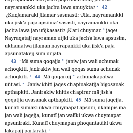
+
42
nayramankki uka jachʼa lawa amuykta?
¿Kunjamaraki jilamar sasmasti: ‘Jila, nayramankki
uka jiskʼa paja apsüma’ sasasti, nayramankki uka
*
jachʼa lawa jan uñjkasasti? ¡Kʼari chuyman
jaqe!
Nayraqatajj nayraman utjki uka jachʼa lawa apsusim,
ukhamatwa jilaman nayrapankki uka jiskʼa paja
apsuñatakejj sum uñjäta.
43
*
”Mä suma qoqajja
janiw jan wali achunak
achoqkiti, janirakiw jan wali qoqas suma achunak
+
44
*
achoqkiti.
Mä qoqarojj
achunakapatwa
+
uñtʼasi.
Janiw khiti jaqes chʼapinakatjja higosanak
apthapkiti. Janirakiw khitis chʼapirar mä jiskʼa
45
qoqatjja uvasanak apthapkiti.
Mä suma jaqejja,
kunatï sumäki ukwa chuymapat apsuni, ukampis mä
jan wali jaqejja, kunatï jan walïki ukwa chuymapat
apsuniraki. Kunatï chuymapan phoqantatäki ukwa
+
lakapajj parlaraki.