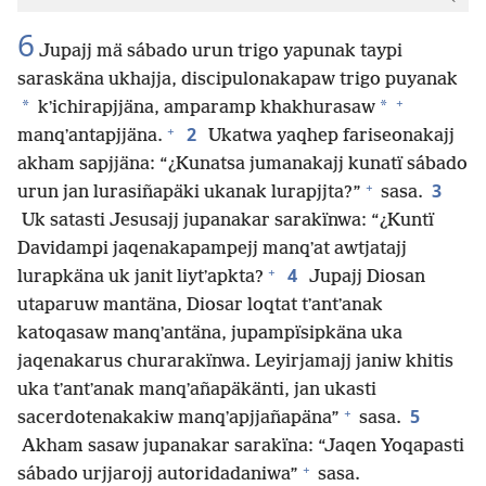
6
Jupajj mä sábado urun trigo yapunak taypi
saraskäna ukhajja, discipulonakapaw trigo puyanak
+
*
*
kʼichirapjjäna, amparamp khakhurasaw
+
2
manqʼantapjjäna.
Ukatwa yaqhep fariseonakajj
akham sapjjäna: “¿Kunatsa jumanakajj kunatï sábado
+
3
urun jan lurasiñapäki ukanak lurapjjta?”
sasa.
Uk satasti Jesusajj jupanakar sarakïnwa: “¿Kuntï
Davidampi jaqenakapampejj manqʼat awtjatajj
+
4
lurapkäna uk janit liytʼapkta?
Jupajj Diosan
utaparuw mantäna, Diosar loqtat tʼantʼanak
katoqasaw manqʼantäna, jupampïsipkäna uka
jaqenakarus churarakïnwa. Leyirjamajj janiw khitis
uka tʼantʼanak manqʼañapäkänti, jan ukasti
+
5
sacerdotenakakiw manqʼapjjañapäna”
sasa.
Akham sasaw jupanakar sarakïna: “Jaqen Yoqapasti
+
sábado urjjarojj autoridadaniwa”
sasa.