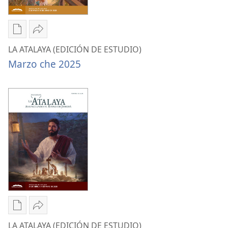
Nhak
Compartir
wak
LA
LA ATALAYA (EDICIÓN DE ESTUDIO)
ulhetjo
ATALAYA
Marzo che 2025
de
(EDICIÓN
ulhabo
DE
LA
ESTUDIO)
ATALAYA
Marzo
(EDICIÓN
che 2025
DE
ESTUDIO)
Marzo
che 2025
Nhak
Compartir
wak
LA
LA ATALAYA (EDICIÓN DE ESTUDIO)