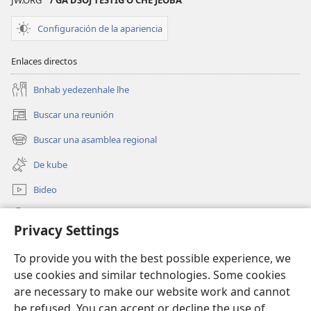
JW.ORG
/ GA DSOJ TESTIGʼO CHE JEOBA
ESTUDIO)
Agosto
Configuración de la apariencia
che 2024
Enlaces directos
Bnhab yedezenhale lhe
Buscar una reunión
(abre
una
Buscar una asamblea regional
(abre
nueva
una
ventana)
De kube
nueva
ventana)
Bideo
Beyilj
Privacy Settings
Donaciones
(abre
To provide you with the best possible experience, we
una
use cookies and similar technologies. Some cookies
nueva
BIBLIOTECA LU INTERNET Watchtower™
are necessary to make our website work and cannot
(abre
ventana)
be refused. You can accept or decline the use of
una