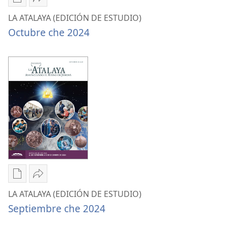
Nhak
Compartir
wak
LA
LA ATALAYA (EDICIÓN DE ESTUDIO)
ulhetjo
ATALAYA
Octubre che 2024
de
(EDICIÓN
ulhabo
DE
LA
ESTUDIO)
ATALAYA
Octubre
(EDICIÓN
che 2024
DE
ESTUDIO)
Octubre
che 2024
Nhak
Compartir
wak
LA
LA ATALAYA (EDICIÓN DE ESTUDIO)
ulhetjo
ATALAYA
Septiembre che 2024
de
(EDICIÓN