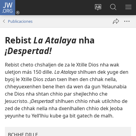
JW.ORG
Iniciar
sesión
Bsha
Beyilj
YU
(abre
dille
le
DE
Publicaciones
una
JW.ORG
NZ
nueva
Rebist
La Atalaya
nha
ventana)
¡Despertad!
Rebist cheto chshaljen de za le Xtille Dios nha wak
uletjon más 150 dille.
La Atalaya
shlhuen dek yuge den
byoj le Xtille Dios zdan txen lhen den chhak nella,
chheyuexenhen bene lhen da wen da gun Yelaunabia
che Dios nha shtan chhio par shejlechho che
Jesucristo.
¡Despertad!
shlhuen chhio nhak utilchho de
zed de chhak nella nha dxenlhallen chhio dek Jeoba
yeyunhe tu Yellʼlhiu kube ga bit gatech de malh.
BCHHE DILLE