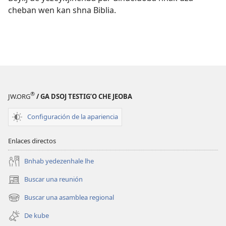
cheban wen kan shna Biblia.
®
JW.ORG
/ GA DSOJ TESTIGʼO CHE JEOBA
Configuración de la apariencia
Enlaces directos
Bnhab yedezenhale lhe
Buscar una reunión
(abre
una
Buscar una asamblea regional
(abre
nueva
una
ventana)
De kube
nueva