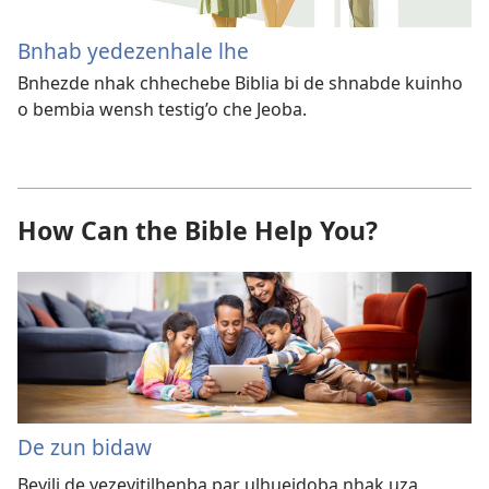
Bnhab yedezenhale lhe
Bnhezde nhak chhechebe Biblia bi de shnabde kuinho
o bembia wensh testig’o che Jeoba.
How Can the Bible Help You?
De zun bidaw
Beyilj de yezeyitjlhenba par ulhueidoba nhak uza