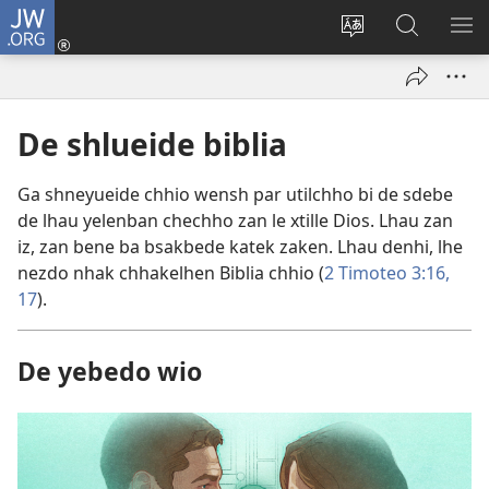
JW.ORG
Iniciar
sesión
Bsha
Beyilj
YU
(abre
dille
le
DE
una
JW.ORG
NZ
nueva
De shlueide biblia
ventana)
Ga shneyueide chhio wensh par utilchho bi de sdebe
de lhau yelenban chechho zan le xtille Dios. Lhau zan
iz, zan bene ba bsakbede katek zaken. Lhau denhi, lhe
nezdo nhak chhakelhen Biblia chhio (
2 Timoteo 3:16,
17
).
De yebedo wio