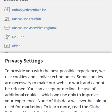
Bnhab yedezenhale lhe
Buscar una reunión
(abre
una
Buscar una asamblea regional
(abre
nueva
una
ventana)
De kube
nueva
ventana)
Bideo
Beyilj
Privacy Settings
Donaciones
(abre
To provide you with the best possible experience, we
una
use cookies and similar technologies. Some cookies
nueva
BIBLIOTECA LU INTERNET Watchtower™
are necessary to make our website work and cannot
(abre
ventana)
una
be refused. You can accept or decline the use of
®
JW Hub
nueva
additional cookies, which we use only to improve
(abre
ventana)
una
your experience. None of this data will ever be sold or
nueva
used for marketing. To learn more, read the
Global
ventana)