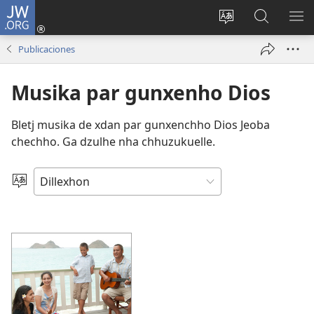
JW.ORG
Iniciar
sesión
Bsha
Beyilj
YU
(abre
dille
le
DE
Publicaciones
una
JW.ORG
NZ
nueva
Musika par gunxenho Dios
ventana)
Bletj musika de xdan par gunxenchho Dios Jeoba
chechho. Ga dzulhe nha chhuzukuelle.
Bchhe
bi
dille