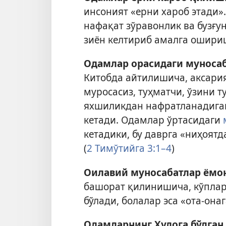
инсоният «ерни хароб этади».
нафақат зўравонлик ва бузғу
зиён келтириб амалга ошири
Одамлар орасидаги муноса
Китобда айтилишича, аксария
муросасиз, туҳматчи, ўзини 
яхшиликдан нафратланадиган
кетади. Одамлар ўртасидаги
кетадики, бу даврга «ниҳоятд
(
2 Тимўтийга 3:1–4
)
Оилавий муносабатлар ём
башорат қилинишича, кўплар 
бўлади, болалар эса «ота-онаг
Одамларнинг Худога бўлган