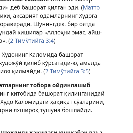
и» деб башорат қилган эди. (
Матто
дики, аксарият одамларнинг Худога
бораверади. Шунингдек, бир оятда
ундай кишилар «Аллоҳни эмас, айш-
». (
2 Тимўтийга 3:4
)
.
Худонинг Каломида башорат
художўй қилиб кўрсатади-ю, амалда
риоя қилмайди. (
2 Тимўтийга 3:5
)
атларнинг тобора ойдинлашиб
инг китобида башорат қилинганидай
Худо Каломидаги ҳақиқат сўзларини,
арни яхшироқ тушуна бошлайди.
г Шоҳлиги ҳақидаги хушхабар ваъз