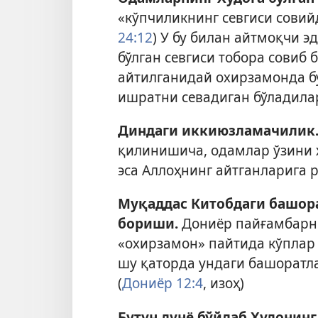
«кўпчиликнинг севгиси совийд
24:12
) У бу билан айтмоқчи э
бўлган севгиси тобора совиб 
айтилганидай охирзамонда б
ишратни севадиган бўладилар
Диндаги иккиюзламачилик
қилинишича, одамлар ўзини 
эса Аллоҳнинг айтганларига 
Муқаддас Китобдаги башор
бориши.
Дониёр пайғамбарн
«охирзамон» пайтида кўплар 
шу қаторда ундаги башоратл
(
Дониёр 12:4
, изоҳ)
Бутун дунё бўйлаб Худонин