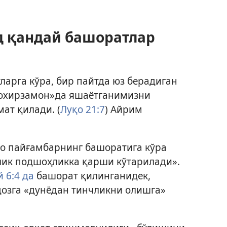
д қандай башоратлар
арга кўра, бир пайтда юз берадиган
«охирзамон»да яшаётганимизни
мат қилади. (
Луқо 21:7
) Айрим
о пайғамбарнинг башоратига кўра
лик подшоҳликка қарши кўтарилади».
 6:4 да
башорат қилинганидек,
дозга «дунёдан тинчликни олишга»