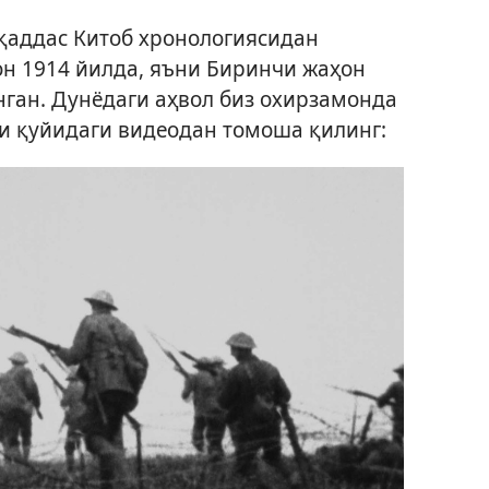
қаддас Китоб хронологиясидан
он 1914 йилда, яъни Биринчи жаҳон
ган. Дунёдаги аҳвол биз охирзамонда
 қуйидаги видеодан томоша қилинг: