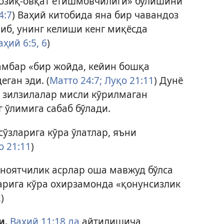
озиқ-овқат етишмовчилиги» бўлишини
4:7
) Ваҳий китобида яна бир чавандоз
иб, унинг келиши кенг миқёсда
аҳий 6:5, 6
)
амбар «бир жойда, кейин бошқа
еган эди. (
Матто 24:7;
Луқо 21:11
) Дунё
и зилзилалар мисли кўрилмаган
 ўлимига сабаб бўлади.
ўзларига кўра ўлатлар, яъни
о 21:11
)
иноятчилик асрлар оша мавжуд бўлса
арига кўра охирзамонда «қонунсизлик
2
)
и.
Ваҳий 11:18 да
айтилишича,