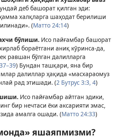
ундай деб башорат қилган эди:
ҳамма халқларга шаҳодат берилиши
қилинади». (
Матто 24:14
)
ахчи бўлиши.
Исо пайғамбар башорат
охирлаб бораётгани аниқ кўринса-да,
ек равшан бўлган далилларга
:37–39
) Бундан ташқари, яна бир
имлар далиллар ҳақида «масхараомуз
нлай рад этишади. (
2 Бутрус 3:3, 4
)
ошиши.
Исо пайғамбар айтган эдики,
нг бир нечтаси ёки аксарияти эмас,
зида амалга ошади. (
Матто 24:33
)
амонда» яшаяпмизми?