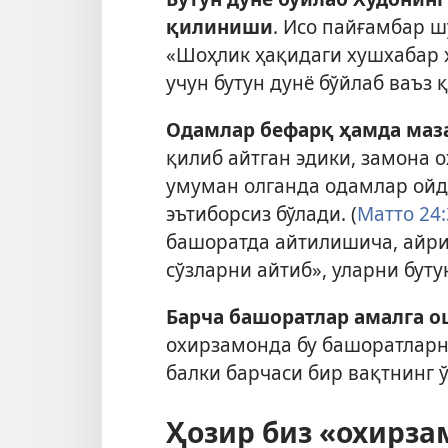
қилиниши
. Исо пайғамбар ш
«Шоҳлик ҳақидаги хушхабар 
учун бутун дунё бўйлаб ваъз 
Одамлар бефарқ ҳамда маз
қилиб айтган эдики, замона 
умуман олганда одамлар ойд
эътиборсиз бўлади. (
Матто 24
башоратда айтилишича, айр
сўзларни айтиб», уларни буту
Барча башоратлар амалга 
охирзамонда бу башоратларни
балки барчаси бир вақтнинг ў
Ҳозир биз «охирз