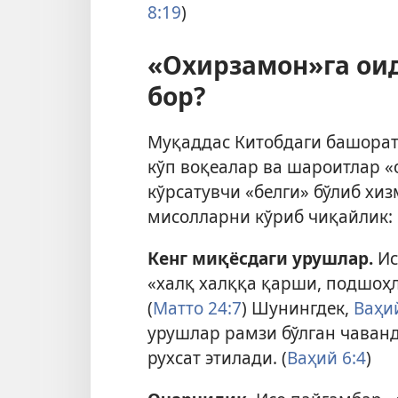
8:19
)
«Охирзамон»га ои
бор?
Муқаддас Китобдаги башоратл
кўп воқеалар ва шароитлар 
кўрсатувчи «белги» бўлиб хиз
мисолларни кўриб чиқайлик:
Кенг миқёсдаги урушлар.
Ис
«халқ халққа қарши, подшоҳ
(
Матто 24:7
) Шунингдек,
Ваҳий
урушлар рамзи бўлган чаван
рухсат этилади. (
Ваҳий 6:4
)