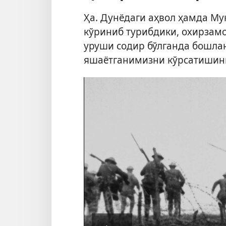
Ҳа. Дунёдаги аҳвол ҳамда
Му
кўриниб турибдики, охирзам
уруши содир бўлганда бошлан
яшаётганимизни кўрсатишини