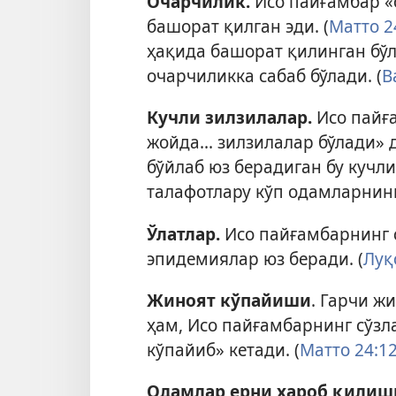
Очарчилик.
Исо пайғамбар «
башорат қилган эди. (
Матто 2
ҳақида башорат қилинган бўл
очарчиликка сабаб бўлади. (
В
Кучли зилзилалар.
Исо пайғ
жойда... зилзилалар бўлади» д
бўйлаб юз берадиган бу кучл
талафотлару кўп одамларнинг
Ўлатлар.
Исо пайғамбарнинг с
эпидемиялар юз беради. (
Луқ
Жиноят кўпайиши
. Гарчи ж
ҳам, Исо пайғамбарнинг сўзл
кўпайиб» кетади. (
Матто 24:1
Одамлар ерни хароб қилиш