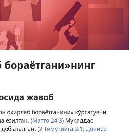
 бораётгани»нинг
осида жавоб
он охирлаб бораётганини» кўрсатувчи
 ёзилган. (
Матто 24:3
) Муқаддас
деб аталган. (
2 Тимўтийга 3:1;
Дониёр