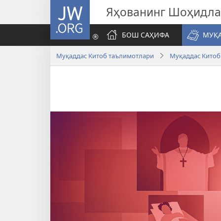
JW.ORG
Яҳованинг Шоҳидл
БОШ САҲИФА
МУҚ
Муқаддас Китоб таълимотлари
Муқаддас Китоб