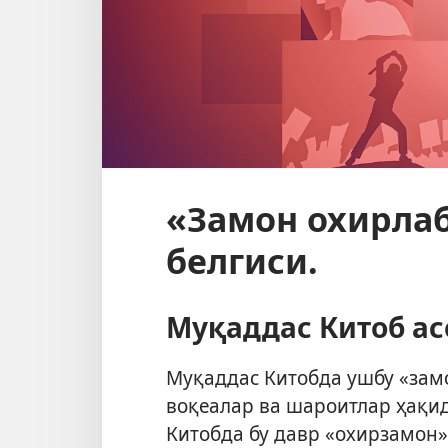
«Замон охирлаб
белгиси.
Муқаддас Китоб ас
Муқаддас Китобда ушбу «зам
воқеалар ва шароитлар ҳақида
Китобда бу давр «охирзамон» 