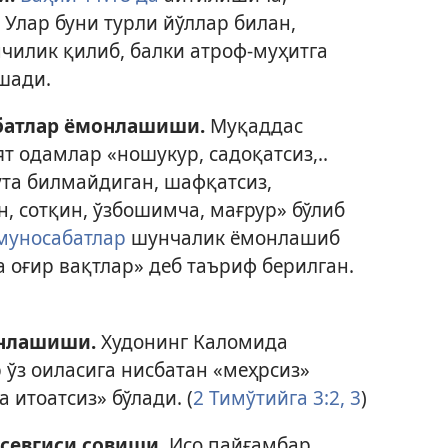
 Улар буни турли йўллар билан,
нчилик қилиб, балки атроф-муҳитга
шади.
батлар ёмонлашиши.
Муқаддас
т одамлар «ношукур, садоқатсиз,..
тута билмайдиган, шафқатсиз,
, сотқин, ўзбошимча, мағрур» бўлиб
муносабатлар
шунчалик ёмонлашиб
а оғир вақтлар» деб таъриф берилган.
онлашиши.
Худонинг Каломида
ўз оиласига нисбатан «меҳрсиз»
а итоатсиз» бўлади. (
2 Тимўтийга 3:2, 3
)
 севгиси совиши.
Исо пайғамбар