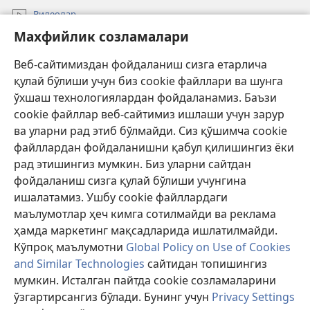
Видеолар
Махфийлик созламалари
Излаш
Веб-сайтимиздан фойдаланиш сизга етарлича
Давлат амалдорлари учун маълумот
қулай бўлиши учун биз cookie файллари ва шунга
Ёрдам
ўхшаш технологиялардан фойдаланамиз. Баъзи
cookie файллар веб-сайтимиз ишлаши учун зарур
Хайр-эҳсон
ва уларни рад этиб бўлмайди. Сиз қўшимча cookie
(янги
ойнада
файллардан фойдаланишни қабул қилишингиз ёки
очилади)
Қўриқчи минорасининг ОНЛАЙН КУТУБХОНАСИ™
рад этишингиз мумкин. Биз уларни сайтдан
(янги
фойдаланиш сизга қулай бўлиши учунгина
ойнада
®
JW Hub
очилади)
ишалатамиз. Ушбу cookie файллардаги
(янги
маълумотлар ҳеч кимга сотилмайди ва реклама
ойнада
«Watchtower Library» кутубхонаси
очилади)
ҳамда маркетинг мақсадларида ишлатилмайди.
Кўпроқ маълумотни
Global Policy on Use of Cookies
and Similar Technologies
сайтидан топишингиз
мумкин. Исталган пайтда cookie созламаларини
ўзгартирсангиз бўлади. Бунинг учун
Privacy Settings
Copyright
© 2026 Watch Tower Bible and Tract Society of Pennsylvania.
ФОЙДАЛАНИШ ШАРТЛАРИ
|
МАХФИЙЛИК СИЁСАТИ
|