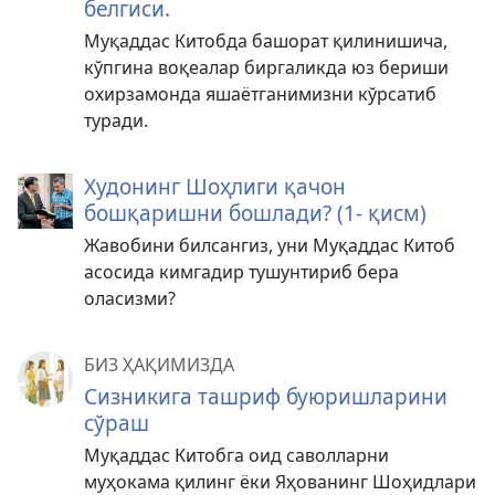
белгиси.
Муқаддас Китобда башорат қилинишича,
кўпгина воқеалар биргаликда юз бериши
охирзамонда яшаётганимизни кўрсатиб
туради.
Худонинг Шоҳлиги қачон
бошқаришни бошлади? (1- қисм)
Жавобини билсангиз, уни Муқаддас Китоб
асосида кимгадир тушунтириб бера
оласизми?
БИЗ ҲАҚИМИЗДА
Сизникига ташриф буюришларини
сўраш
Муқаддас Китобга оид саволларни
муҳокама қилинг ёки Яҳованинг Шоҳидлари