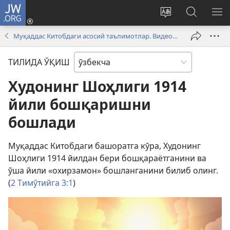
JW.ORG
Кириш
(янги
Сайтнинг
JW.ORG
МЕ
ойнада
тилини
бўйича
КЎ
Муқаддас Китобдаги асосий таълимотлар. Видеолар
очилади)
ўзгартириш
излаш
ТИЛИДА ЎҚИШ
Худонинг Шоҳлиги 1914
йили бошқаришни
бошлади
Муқаддас Китобдаги башоратга кўра, Худонинг
Шоҳлиги 1914 йилдан бери бошқараётганини ва
ўша йили «охирзамон» бошланганини билиб олинг.
(
2 Тимўтийга 3:1
)