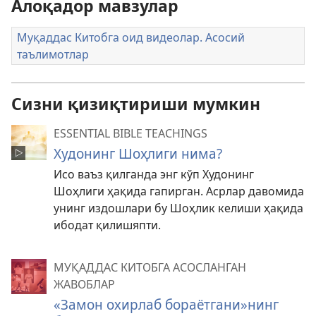
Алоқадор мавзулар
Муқаддас Китобга оид видеолар. Асосий
таълимотлар
Сизни қизиқтириши мумкин
ESSENTIAL BIBLE TEACHINGS
Худонинг Шоҳлиги нима?
Исо ваъз қилганда энг кўп Худонинг
Шоҳлиги ҳақида гапирган. Асрлар давомида
унинг издошлари бу Шоҳлик келиши ҳақида
ибодат қилишяпти.
МУҚАДДАС КИТОБГА АСОСЛАНГАН
ЖАВОБЛАР
«Замон охирлаб бораётгани»нинг