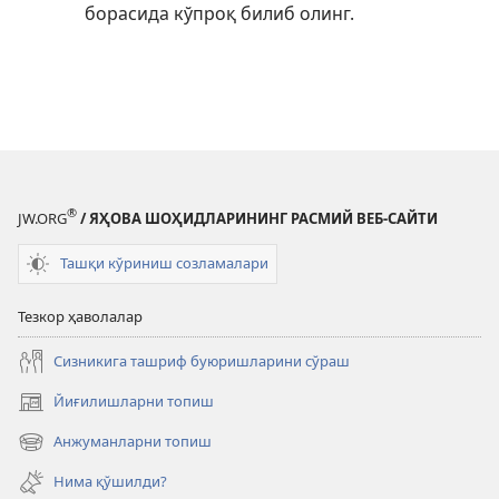
борасида кўпроқ билиб олинг.
®
JW.ORG
/ ЯҲОВА ШОҲИДЛАРИНИНГ РАСМИЙ ВЕБ-САЙТИ
Ташқи кўриниш созламалари
Тезкор ҳаволалар
Сизникига ташриф буюришларини сўраш
Йиғилишларни топиш
(янги
ойнада
Анжуманларни топиш
(янги
очилади)
ойнада
Нима қўшилди?
очилади)