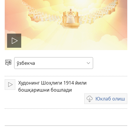
Видеони
ижро
Тилни
танлаш
этиш
Худонинг Шоҳлиги 1914 йили
Тинглаш
бошқаришни бошлади
Юклаб олиш
Видео
ёзувларни
юклаш
усуллари