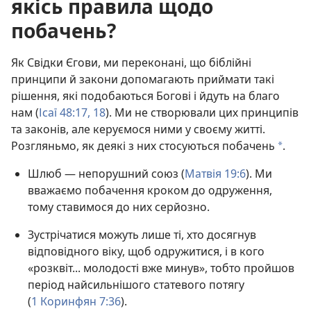
якісь правила щодо
побачень?
Як Свідки Єгови, ми переконані, що біблійні
принципи й закони допомагають приймати такі
рішення, які подобаються Богові і йдуть на благо
нам (
Ісаї 48:17, 18
). Ми не створювали цих принципів
та законів, але керуємося ними у своєму житті.
Розгляньмо, як деякі з них стосуються побачень
.
a
Шлюб — непорушний союз (
Матвія 19:6
). Ми
вважаємо побачення кроком до одруження,
тому ставимося до них серйозно.
Зустрічатися можуть лише ті, хто досягнув
відповідного віку, щоб одружитися, і в кого
«розквіт... молодості вже минув», тобто пройшов
період найсильнішого статевого потягу
(
1 Коринфян 7:36
).