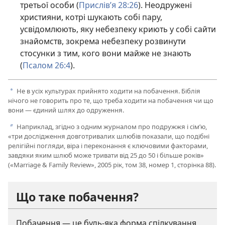
третьої особи (
Прислів’я 28:26
). Неодружені
християни, котрі шукають собі пару,
усвідомлюють, яку небезпеку криють у собі сайти
знайомств, зокрема небезпеку розвинути
стосунки з тим, кого вони майже не знають
(
Псалом 26:4
).
Не в усіх культурах прийнято ходити на побачення. Біблія
a
нічого не говорить про те, що треба ходити на побачення чи що
вони — єдиний шлях до одруження.
Наприклад, згідно з одним журналом про подружжя і сім’ю,
b
«три дослідження довготривалих шлюбів показали, що подібні
релігійні погляди, віра і переконання є ключовими факторами,
завдяки яким шлюб може тривати від 25 до 50 і більше років»
(«Marriage & Family Review», 2005 рік, том 38, номер 1, сторінка 88).
Що таке побачення?
Побачення — це будь-яка форма спілкування