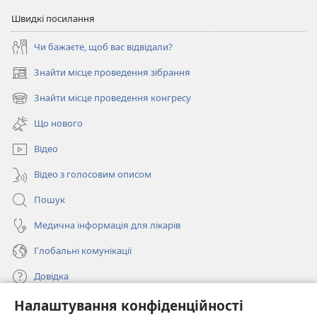
Швидкі посилання
Чи бажаєте, щоб вас відвідали?
Знайти місце проведення зібрання
(відкривається
у
Знайти місце проведення конгресу
(відкривається
новому
у
вікні)
Що нового
новому
вікні)
Відео
Відео з голосовим описом
Пошук
Медична інформація для лікарів
Глобальні комунікації
Довідка
Налаштування конфіденційності
Пожертви