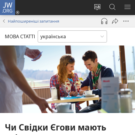
JW.ORG
Увійти
(відкривається
Змінити
Пошук
ПО
у
мову
на
М
Найпоширеніші запитання
новому
сайту
сайті
вікні)
JW.ORG
МОВА СТАТТІ
Чи Свідки Єгови мають