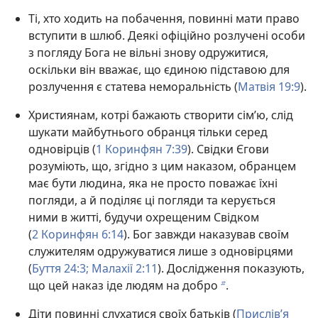
Ті, хто ходить на побачення, повинні мати право
вступити в шлюб. Деякі офіційно розлучені особи
з погляду Бога не вільні знову одружитися,
оскільки він вважає, що єдиною підставою для
розлучення є статева неморальність (
Матвія 19:9
).
Християнам, котрі бажають створити сім’ю, слід
шукати майбутнього обранця тільки серед
одновірців (
1 Коринфян 7:39
). Свідки Єгови
розуміють, що, згідно з цим наказом, обранцем
має бути людина, яка не просто поважає їхні
погляди, а й поділяє ці погляди та керується
ними в житті, будучи охрещеним Свідком
(
2 Коринфян 6:14
). Бог завжди наказував своїм
служителям одружуватися лише з одновірцями
(
Буття 24:3;
Малахії 2:11
). Дослідження показують,
що цей наказ іде людям на добро
.
b
Діти повинні слухатися своїх батьків (
Прислів’я