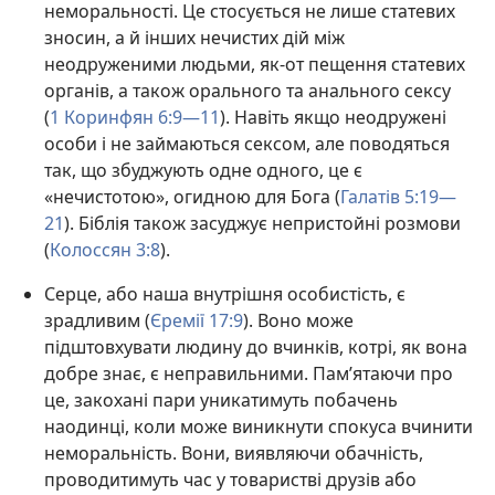
неморальності. Це стосується не лише статевих
зносин, а й інших нечистих дій між
неодруженими людьми, як-от пещення статевих
органів, а також орального та анального сексу
(
1 Коринфян 6:9—11
). Навіть якщо неодружені
особи і не займаються сексом, але поводяться
так, що збуджують одне одного, це є
«нечистотою», огидною для Бога (
Галатів 5:19—
21
). Біблія також засуджує непристойні розмови
(
Колоссян 3:8
).
Серце, або наша внутрішня особистість, є
зрадливим (
Єремії 17:9
). Воно може
підштовхувати людину до вчинків, котрі, як вона
добре знає, є неправильними. Пам’ятаючи про
це, закохані пари уникатимуть побачень
наодинці, коли може виникнути спокуса вчинити
неморальність. Вони, виявляючи обачність,
проводитимуть час у товаристві друзів або