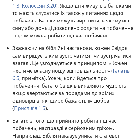
1:8;
Колоссян 3:20
). Якщо діти живуть з батьками,
то мають слухатися їх також у питаннях щодо
побачень. Батьки можуть вирішити, в якому віці
сину або доньці дозволено ходити на побачення
і що їм можна робити під час побачень.
Зважаючи на біблійні настанови, кожен Свідок
сам вирішує, з ким зустрічатися і чи зустрічатися
взагалі. Це узгоджується з принципом: «Кожен
нестиме власну ношу відповідальності» (
Галатів
6:5
, примітка). Усе ж, коли йдеться про
побачення, багато Свідків виявляють мудрість,
якщо звертаються за порадами до зрілих
одновірців, які щиро бажають їм добра
(
Прислів’я 1:5
).
Багато з того, що прийнято робити під час
побачень, насправді є серйозним гріхом.
Наприклад, Біблія наказує уникати статевої