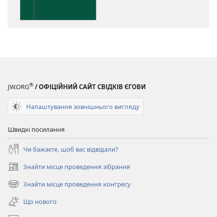
Біблії
®
JW.ORG
/ ОФІЦІЙНИЙ САЙТ СВІДКІВ ЄГОВИ
Налаштування зовнішнього вигляду
Швидкі посилання
Чи бажаєте, щоб вас відвідали?
Знайти місце проведення зібрання
(відкривається
у
Знайти місце проведення конгресу
(відкривається
новому
у
вікні)
Що нового
новому
вікні)