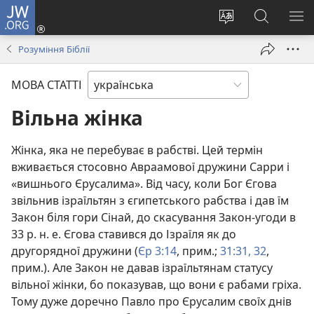
JW.ORG
Увійти
(відкривається
Змінити
Пошук
ПО
у
мову
на
М
Розуміння Біблії
новому
сайту
сайті
вікні)
JW.ORG
МОВА СТАТТІ
Вільна жінка
Жінка, яка не перебуває в рабстві. Цей термін
вживається стосовно Авраамової дружини Сарри і
«вишнього Єрусалима». Від часу, коли Бог Єгова
звільнив ізраїльтян з єгипетського рабства і дав їм
Закон біля гори Сінай, до скасування Закон-угоди в
33 р. н. е. Єгова ставився до Ізраїля як до
другорядної дружини (
Єр 3:14
, прим.;
31:31, 32
,
прим.). Але Закон не давав ізраїльтянам статусу
вільної жінки, бо показував, що вони є рабами гріха.
Тому дуже доречно Павло про Єрусалим своїх днів