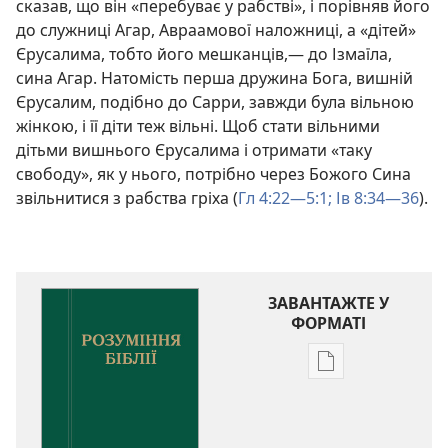
сказав, що він «перебуває у рабстві», і порівняв його
до служниці Агар, Авраамової наложниці, а «дітей»
Єрусалима, тобто його мешканців,— до Ізмаїла,
сина Агар. Натомість перша дружина Бога, вишній
Єрусалим, подібно до Сарри, завжди була вільною
жінкою, і її діти теж вільні. Щоб стати вільними
дітьми вишнього Єрусалима і отримати «таку
свободу», як у нього, потрібно через Божого Сина
звільнитися з рабства гріха (
Гл 4:22—5:1;
Ів 8:34—36
).
ЗАВАНТАЖТЕ У
ФОРМАТІ
Параметри
завантаження
публікацій
Розуміння