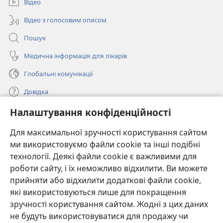
Відео
Відео з голосовим описом
Пошук
Медична інформація для лікарів
Глобальні комунікації
Довідка
Налаштування конфіденційності
Пожертви
(відкривається
у
Для максимальної зручності користування сайтом
новому
ми використовуємо файли cookie та інші подібні
ОНЛАЙН-БІБЛІОТЕКА Товариства «Вартова башта»™
(відкривається
вікні)
технології. Деякі файли cookie є важливими для
у
®
JW Hub
роботи сайту, і їх неможливо відхилити. Ви можете
новому
(відкривається
вікні)
прийняти або відхилити додаткові файли cookie,
у
®
JW Library
новому
які використовуються лише для покращення
вікні)
зручності користування сайтом. Жодні з цих даних
Watchtower Library
не будуть використовуватися для продажу чи