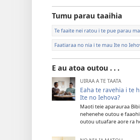
Tumu parau taaihia
Te faaite nei ratou i te pue parau ma
Faatiaraa no nia i te mau Ite no Ieh
E au atoa outou . . .
UIRAA A TE TAATA
Eaha te ravehia i te 
Ite no Iehova?
Maoti teie aparauraa Bibi
nehenehe outou e faaohipa 
outou utuafare aore ra h