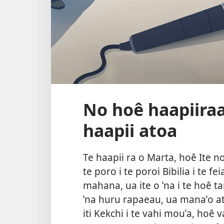
No hoê haapiiraa 
haapii atoa
Te haapii ra o Marta, hoê Ite n
te poro i te poroi Bibilia i te fe
mahana, ua ite o ˈna i te hoê tan
ˈna huru rapaeau, ua manaˈo at
iti Kekchi i te vahi mouˈa, hoê