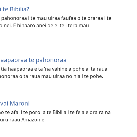
 te Bibilia?
u pahonoraa i te mau uiraa faufaa o te oraraa i te
 nei. E hinaaro anei oe e ite i tera mau
a haapaoraa te pahonoraa
i tia haapaoraa e ta ˈna vahine a pohe ai ta raua
honoraa o ta raua mau uiraa no nia i te pohe.
avai Maroni
te afai i te poroi a te Bibilia i te feia e ora ra na
e uru raau Amazonie.