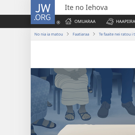
JW.ORG
Ite no Iehova
OMUARAA
HAAPIIRA
No nia ia matou
Faatiaraa
Te faaite nei ratou i