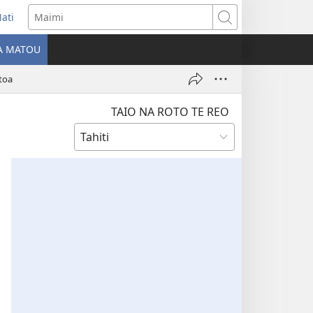
ati
opens
Maimi
ew
IA MATOU
indow)
atoa
TAIO NA ROTO TE REO