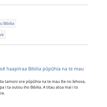
u Bibilia
ova
hoê haapiiraa Bibilia pûpûhia na te mau
lia tamoni ore pûpûhia na te mau Ite no Iehova,
i ta outou iho Bibilia. A titau atoa mai i to
oa.