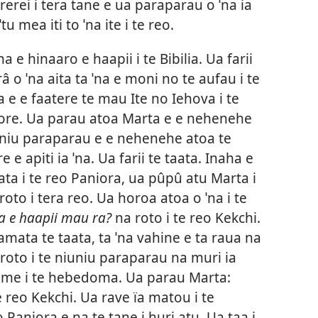
rerei i tera tane e ua paraparau o ˈna ia
tu mea iti to ˈna ite i te reo.
a e hinaaro e haapii i te Bibilia. Ua farii
 o ˈna aita ta ˈna e moni no te aufau i te
a e e faatere te mau Ite no Iehova i te
 ore. Ua parau atoa Marta e e nehenehe
iuniu paraparau e e nehenehe atoa te
e apiti ia ˈna. Ua farii te taata. Inaha e
ata i te reo Paniora, ua pûpû atu Marta i
roto i tera reo. Ua horoa atoa o ˈna i te
ia e haapii mau ra?
na roto i te reo Kekchi.
mata te taata, ta ˈna vahine e ta raua na
a roto i te niuniu paraparau na muri ia
taime i te hebedoma. Ua parau Marta:
e reo Kekchi. Ua rave ïa matou i te
o Paniora e na te tane i huri atu. Ua taa i