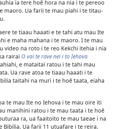
itauhia ia tere hoê hora na nia i te pereoo
e maoro. Ua farii te mau piahi i te titau-
u.
re te tiaau haaati e te tahi atu mau Ite
iahi e maha mahana i te maoro. I te mau
u video na roto i te reo Kekchi itehia i nia
ka rairai
O vai te rave nei i to Iehova
ahiahi, e mataitai ratou i te tahi mau
a. Ua rave atoa te tiaau haaati i te
bilia taitahi na muri i te hoê taata, eiaha
 te mau Ite no Iehova i te mau oire iti
tau manihini ratou i te mau taata i te hoê
uturaa ra, ua faaitoito te mau taeae i na
e Bibilia. Ua farii 11 utuafare i te reira.