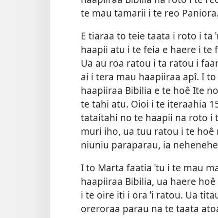
te mau tamarii i te reo Paniora
E tiaraa to teie taata i roto i 
haapii atu i te feia e haere i te f
Ua au roa ratou i ta ratou i faa
ai i tera mau haapiiraa apî. I t
haapiiraa Bibilia e te hoê Ite no
te tahi atu. Oioi i te iteraahia
tataitahi no te haapii na roto i
muri iho, ua tuu ratou i te hoê 
niuniu paraparau, ia nehenehe 
I to Marta faatia ˈtu i te mau m
haapiiraa Bibilia, ua haere hoê 
i te oire iti i ora ˈi ratou. Ua ti
oreroraa parau na te taata atoa