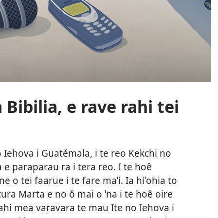
Bibilia, e rave rahi tei
o Iehova i Guatémala, i te reo Kekchi no
ia e paraparau ra i tera reo. I te hoê
e o tei faarue i te fare maˈi. Ia hiˈohia to
ura Marta e no ǒ mai o ˈna i te hoê oire
 vahi mea varavara te mau Ite no Iehova i