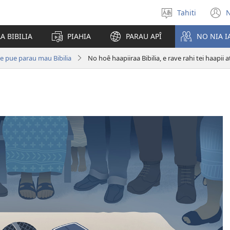
Tahiti
N
Maiti
(
te
n
A BIBILIA
PIAHIA
PARAU APÎ
NO NIA 
reo
w
 te pue parau mau Bibilia
No hoê haapiiraa Bibilia, e rave rahi tei haapii 