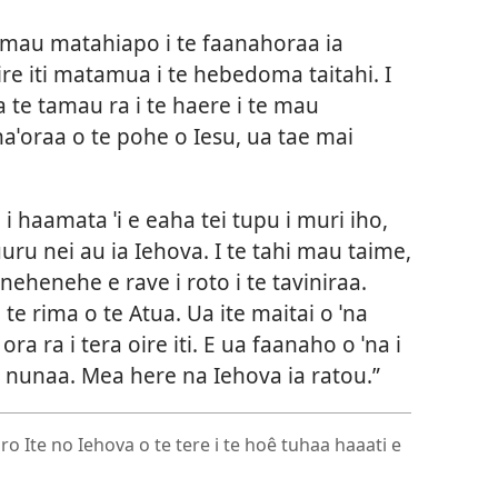
e mau matahiapo i te faanahoraa ia
re iti matamua i te hebedoma taitahi. I
 te tamau ra i te haere i te mau
ˈoraa o te pohe o Iesu, ua tae mai
i haamata ˈi e eaha tei tupu i muri iho,
ru nei au ia Iehova. I te tahi mau taime,
 nehenehe e rave i roto i te taviniraa.
 te rima o te Atua. Ua ite maitai o ˈna
ora ra i tera oire iti. E ua faanaho o ˈna i
na nunaa. Mea here na Iehova ia ratou.”
oro Ite no Iehova o te tere i te hoê tuhaa haaati e