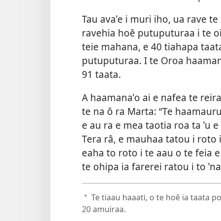
Tau avaˈe i muri iho, ua rave t
ravehia hoê putuputuraa i te oi
teie mahana, e 40 tiahapa taata
putuputuraa. I te Oroa haamana
91 taata.
A haamanaˈo ai e nafea te reira 
te na ô ra Marta: “Te haamauruu
e au ra e mea taotia roa ta ˈu e
Tera râ, e mauhaa tatou i roto i
eaha to roto i te aau o te feia e 
te ohipa ia farerei ratou i to ˈ
Te tiaau haaati, o te hoê ïa taata p
a
20 amuiraa.