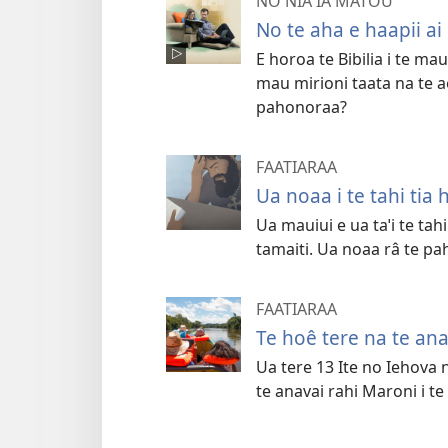
NO NIA IA MATOU
No te aha e haapii ai i
E horoa te Bibilia i te ma
mau mirioni taata na te ao
pahonoraa?
FAATIARAA
Ua noaa i te tahi ti
Ua mauiui e ua taˈi te tah
tamaiti. Ua noaa râ te pa
FAATIARAA
Te hoê tere na te an
Ua tere 13 Ite no Iehova no 
te anavai rahi Maroni i t