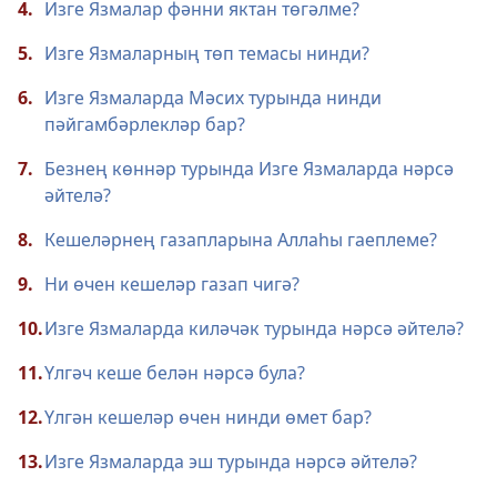
4.
Изге Язмалар фәнни яктан төгәлме?
5.
Изге Язмаларның төп темасы нинди?
6.
Изге Язмаларда Мәсих турында нинди
пәйгамбәрлекләр бар?
7.
Безнең көннәр турында Изге Язмаларда нәрсә
әйтелә?
8.
Кешеләрнең газапларына Аллаһы гаеплеме?
9.
Ни өчен кешеләр газап чигә?
10.
Изге Язмаларда киләчәк турында нәрсә әйтелә?
11.
Үлгәч кеше белән нәрсә була?
12.
Үлгән кешеләр өчен нинди өмет бар?
13.
Изге Язмаларда эш турында нәрсә әйтелә?