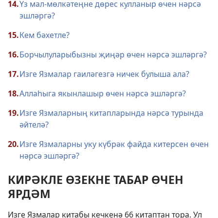
14.
Үз мал-мөлкәтеңне дөрес кулланыр өчен нәрсә
эшләргә?
15.
Кем бәхетле?
16.
Борчылуларыбызны җиңәр өчен нәрсә эшләргә?
17.
Изге Язмалар гаиләгезгә ничек булыша ала?
18.
Аллаһыга якынлашыр өчен нәрсә эшләргә?
19.
Изге Язмаларның китапларында нәрсә турында
әйтелә?
20.
Изге Язмаларны уку күбрәк файда китерсен өчен
нәрсә эшләргә?
КИРӘКЛЕ ӨЗЕКНЕ ТАБАР ӨЧЕН
ЯРДӘМ
Изге Язмалар китабы кечкенә 66 китаптан тора. Ул