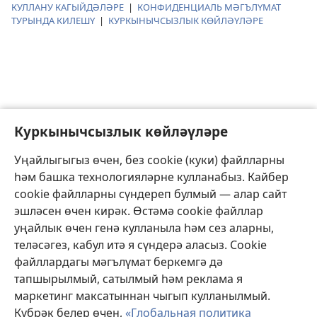
КУЛЛАНУ КАГЫЙДӘЛӘРЕ
|
КОНФИДЕНЦИАЛЬ МӘГЪЛҮМАТ
ТУРЫНДА КИЛЕШҮ
|
КУРКЫНЫЧСЫЗЛЫК КӨЙЛӘҮЛӘРЕ
Куркынычсызлык көйләүләре
Уңайлыгыгыз өчен, без cookie (куки) файлларны
һәм башка технологияләрне кулланабыз. Кайбер
cookie файлларны сүндереп булмый — алар сайт
эшләсен өчен кирәк. Өстәмә cookie файллар
уңайлык өчен генә кулланыла һәм сез аларны,
теләсәгез, кабул итә я сүндерә аласыз. Cookie
файллардагы мәгълүмат беркемгә дә
тапшырылмый, сатылмый һәм реклама я
маркетинг максатыннан чыгып кулланылмый.
Күбрәк белер өчен,
«Глобальная политика