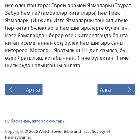
ике өлештән тора: Еврей-арамей Язмалары (Тәүрат,
Зәбур һәм пәйгамбәрләр китаплары) һәм Грек
Язмалары (Инҗил). Изге Язмаларны тәшкил итүче
һәр китап бүлекләргә һәм шигырьләргә бүленгән.
Изге Язмалардан берәр өзек китерелгәндә башта
китап исеме, аннан соң бүлек һәм шигырь саны
китерелә. Мәсәлән, Яратылыш 1:1 дип язылса, бу
өзек Яратылыш китабыннан, 1 нче бүлектән, 1 нче
шигырьдән алынганны аңлата.
Артка
Алга
Бу басманың автор хокуклары
Copyright
© 2026 Watch Tower Bible and Tract Society of
Pennsylvania.