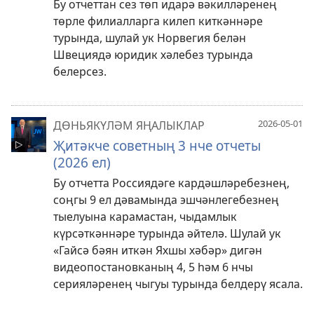
Бу отчеттан сез төп идарә вәкилләренең
төрле филиалларга килеп киткәннәре
турында, шулай ук Норвегия белән
Швециядә юридик хәлебез турында
белерсез.
2026-05-01
ДӨНЬЯКҮЛӘМ ЯҢАЛЫКЛАР
Җитәкче советның 3 нче отчеты
(2026 ел)
Бу отчетта Россиядәге кардәшләребезнең,
соңгы 9 ел дәвамында эшчәнлегебезнең
тыелуына карамастан, чыдамлык
күрсәткәннәре турында әйтелә. Шулай ук
«Гайсә бәян иткән Яхшы хәбәр» дигән
видеопостановканың 4, 5 һәм 6 нчы
серияләренең чыгуы турында белдерү ясала.