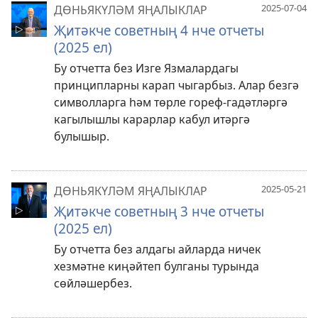
2025-07-04
ДӨНЬЯКҮЛӘМ ЯҢАЛЫКЛАР
Җитәкче советның 4 нче отчеты
(2025 ел)
Бу отчетта без Изге Язмалардагы
принципларны карап чыгарбыз. Алар безгә
символларга һәм төрле гореф-гадәтләргә
кагылышлы карарлар кабул итәргә
булышыр.
2025-05-21
ДӨНЬЯКҮЛӘМ ЯҢАЛЫКЛАР
Җитәкче советның 3 нче отчеты
(2025 ел)
Бу отчетта без алдагы айларда ничек
хезмәтне киңәйтеп булганы турында
сөйләшербез.