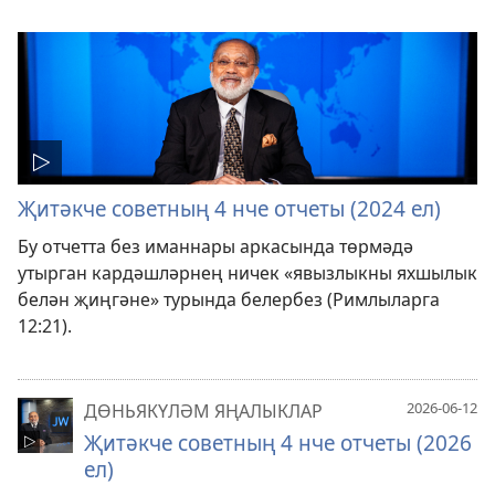
Җитәкче советның 4 нче отчеты (2024 ел)
Бу отчетта без иманнары аркасында төрмәдә
утырган кардәшләрнең ничек «явызлыкны яхшылык
белән җиңгәне» турында белербез (Римлыларга
12:21).
2026-06-12
ДӨНЬЯКҮЛӘМ ЯҢАЛЫКЛАР
Җитәкче советның 4 нче отчеты (2026
ел)