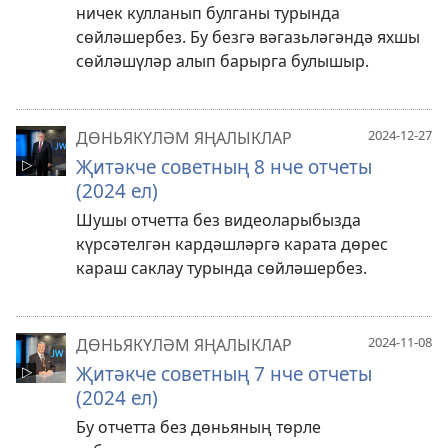
ничек кулланып булганы турында
сөйләшербез. Бу безгә вәгазьләгәндә яхшы
сөйләшүләр алып барырга булышыр.
2024-12-27
ДӨНЬЯКҮЛӘМ ЯҢАЛЫКЛАР
Җитәкче советның 8 нче отчеты
(2024 ел)
Шушы отчетта без видеоларыбызда
күрсәтелгән кардәшләргә карата дөрес
караш саклау турында сөйләшербез.
2024-11-08
ДӨНЬЯКҮЛӘМ ЯҢАЛЫКЛАР
Җитәкче советның 7 нче отчеты
(2024 ел)
Бу отчетта без дөньяның төрле