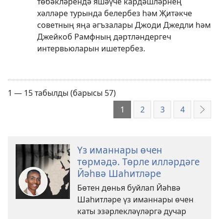
төбәкләрендә яшәүче кардәшләрнең
хәлләре турында белербез һәм Җитәкче
советның яңа әгъзалары Джоди Джедли һәм
Джейкоб Рамфның дәртләндергеч
интервьюларын ишетербез.
1 — 15 табылды (барысы 57)
1
2
3
4
Алг
Үз иманнары өчен
төрмәдә. Төрле илләрдәге
Йәһвә Шаһитләре
Бөтен дөнья буйлап Йәһвә
Шаһитләре үз иманнары өчен
каты эзәрлекләүләргә дучар