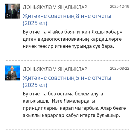
2025-12-19
ДӨНЬЯКҮЛӘМ ЯҢАЛЫКЛАР
Җитәкче советның 8 нче отчеты
(2025 ел)
Бу отчетта «Гайсә бәян иткән Яхшы хәбәр»
дигән видеопостановканың кардәшләргә
ничек тәэсир иткәне турында сүз бара.
2025-08-22
ДӨНЬЯКҮЛӘМ ЯҢАЛЫКЛАР
Җитәкче советның 5 нче отчеты
(2025 ел)
Бу отчетта без өстәмә белем алуга
кагылышлы Изге Язмалардагы
принципларны карап чыгарбыз. Алар безгә
акыллы карарлар кабул итәргә булышыр.