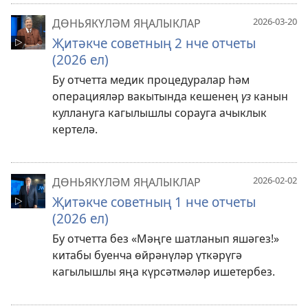
2026-03-20
ДӨНЬЯКҮЛӘМ ЯҢАЛЫКЛАР
Җитәкче советның 2 нче отчеты
(2026 ел)
Бу отчетта медик процедуралар һәм
операцияләр вакытында кешенең
үз
канын
куллануга кагылышлы сорауга ачыклык
кертелә.
2026-02-02
ДӨНЬЯКҮЛӘМ ЯҢАЛЫКЛАР
Җитәкче советның 1 нче отчеты
(2026 ел)
Бу отчетта без «Мәңге шатланып яшәгез!»
китабы буенча өйрәнүләр үткәрүгә
кагылышлы яңа күрсәтмәләр ишетербез.