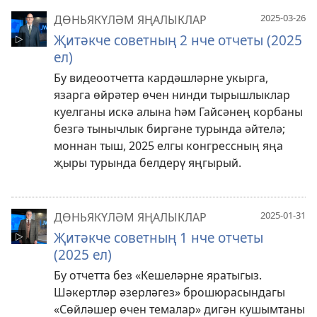
2025-03-26
ДӨНЬЯКҮЛӘМ ЯҢАЛЫКЛАР
Җитәкче советның 2 нче отчеты (2025
ел)
Бу видеоотчетта кардәшләрне укырга,
язарга өйрәтер өчен нинди тырышлыклар
куелганы искә алына һәм Гайсәнең корбаны
безгә тынычлык биргәне турында әйтелә;
моннан тыш, 2025 елгы конгрессның яңа
җыры турында белдерү яңгырый.
2025-01-31
ДӨНЬЯКҮЛӘМ ЯҢАЛЫКЛАР
Җитәкче советның 1 нче отчеты
(2025 ел)
Бу отчетта без «Кешеләрне яратыгыз.
Шәкертләр әзерләгез» брошюрасындагы
«Сөйләшер өчен темалар» дигән кушымтаны