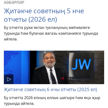
ХӘБӘРЛӘР
Җитәкче советның 5 нче
отчеты (2026 ел)
Бу отчетта рухи яктан туклануның мөһимлеге
турында һәм булачак вәгазь кампаниясе турында
әйтелә.
Җитәкче советның 6 нчы отчеты (2025 ел)
Бу отчетта 2026 елның еллык шигыре һәм яңа җыр
турында әйтелә.