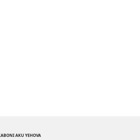
PA
INTANETI
MU
2015
KABONI AKU YEHOVA