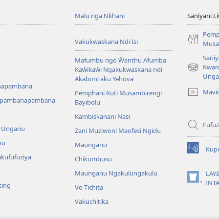
Malu nga Nkhani
Saniyani L
Pemp
Vakukwaskana Ndi Isi
Musa
Saniy
Mafumbu ngo Ŵanthu Afumba
Kwam
Kaŵikaŵi Ngakukwaskana ndi
(Lajula
Unga
Akaboni aku Yehova
Peji
napambana
Linyaki)
Mavi
Pemphani Kuti Musambirengi
upambanapambana
Bayibolu
Kambiskanani Nasi
Fufuz
a Unganu
Zani Muziwoni Maofesi Ngidu
mu
Maunganu
Kup
(Lajula
kufufuziya
Chikumbusu
Peji
Linyaki)
Maunganu Ngakulungakulu
LAYI
(Lajula
INT
ting
Vo Tichita
Peji
Linyaki)
Vakuchitika