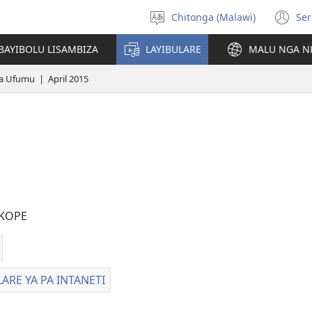
Chitonga (Malawi)
Ser
Sankhani
(L
chineneru
Pe
BAYIBOLU LISAMBIZA
LAYIBULARE
MALU NGA N
Li
a Ufumu | April 2015
KOPE
wa
itiya
LARE YA PA INTANETI
LAYIBULARE
ilodi
YA
ETI