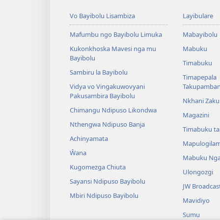
Vo Bayibolu Lisambiza
Layibulare
Mafumbu ngo Bayibolu Limuka
Mabayibolu
Kukonkhoska Mavesi nga mu
Mabuku
Bayibolu
Timabuku
Sambiru la Bayibolu
Timapepala
Vidya vo Vingakuwovyani
Takupamba
Pakusambira Bayibolu
Nkhani Zak
Chimangu Ndipuso Likondwa
Magazini
Nthengwa Ndipuso Banja
Timabuku t
Achinyamata
Mapulogila
Ŵana
Mabuku Nga
Kugomezga Chiuta
Ulongozgi
Sayansi Ndipuso Bayibolu
JW Broadcas
Mbiri Ndipuso Bayibolu
Mavidiyo
Sumu