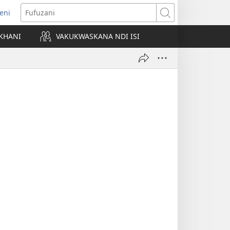
eni
ajula
Fufuzani
ji
KHANI
VAKUKWASKANA NDI ISI
nyaki)