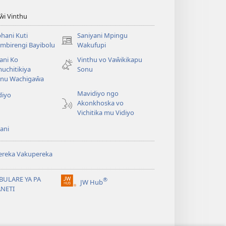
iŵi Vinthu
hani Kuti
Saniyani Mpingu
(Lajula
mbirengi Bayibolu
Wakufupi
Peji
ani Ko
Vinthu vo Vaŵikikapu
Linyaki)
uchitikiya
Sonu
nu Wachigaŵa
Mavidiyo ngo
diyo
Akonkhoska vo
Vichitika mu Vidiyo
ani
ereka Vakupereka
BULARE YA PA
®
JW Hub
(Lajula
ANETI
Peji
Linyaki)