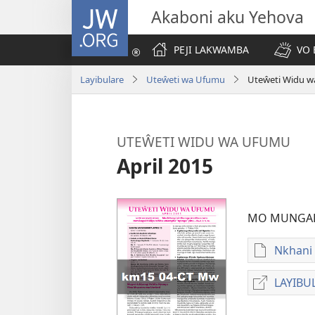
JW.ORG
Akaboni aku Yehova
PEJI LAKWAMBA
VO 
Layibulare
Uteŵeti wa Ufumu
Uteŵeti Widu w
UTEŴETI WIDU WA UFUMU
April 2015
MO MUNGA
Nkhani
Ntho
zakuch
LAYIBU
dawun
UTEŴ