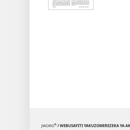
WIDU
WA
UFU
April 
®
JW.ORG
/ WEBUSAYITI YAKUZOMEREZEKA YA A