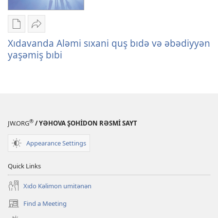
Elektron
Share
nəşron
Xıdavanda
Xıdavanda Aləmi sıxani quş bıdə və əbədiyyən
yüklənmiş
Aləmi
yaşəmiş bıbi
karde
sıxani
qoroş
quş
parametron
bıdə
Xıdavanda
və
Aləmi
əbədiyyən
®
sıxani
yaşəmiş
JW.ORG
/ YƏHOVA ŞOHİDON RƏSMİ SAYT
quş
bıbi
Appearance Settings
bıdə
və
Quick Links
əbədiyyən
yaşəmiş
Xıdo Kəlimon umitənən
bıbi
Find a Meeting
(opens
new