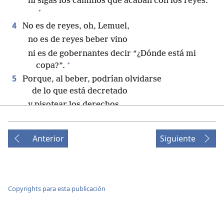
ni sigas los caminos que acaban con los reyes.
+
4
No es de reyes, oh, Lemuel,
no es de reyes beber vino
ni es de gobernantes decir “¿Dónde está mi
+
copa?”.
5
Porque, al beber, podrían olvidarse
de lo que está decretado
y pisotear los derechos
de los desfavorecidos.
+
6
Dales alcohol a los que están a punto de morir
Anterior
Siguiente
+
y vino a los que están amargados.
7
Que beban y se olviden de su pobreza.
Que no se acuerden más de su desgracia.
8
Habla por los que no tienen voz;
Copyrights para esta publicación
defiende los derechos de todos los que están
+
al borde de la muerte.
9
Habla y juzga con justicia;