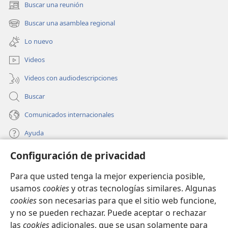
Buscar una reunión
19
Sus manos agarran la rueca;
(abre
+
una
*
sus manos sujetan el huso.
Buscar una asamblea regional
(abre
nueva
una
כ
[kaf]
ventana)
Lo nuevo
nueva
20
Le tiende la mano al desfavorecido;
ventana)
Videos
+
extiende sus brazos al pobre.
Videos con audiodescripciones
ל
[lámed]
21
Aunque llegue la nieve, no se preocupa por
Buscar
los de su casa,
Comunicados internacionales
*
porque todos ellos llevan ropa de abrigo.
Ayuda
מ
[mem]
22
Hace sus propias colchas.
Configuración de privacidad
Donaciones
Su ropa es de lino y de lana púrpura.
(abre
una
Para que usted tenga la mejor experiencia posible,
נ
[nun]
nueva
BIBLIOTECA EN LÍNEA Watchtower™
23
usamos
cookies
y otras tecnologías similares. Algunas
Su esposo es muy conocido en las puertas de la
(abre
ventana)
+
cookies
son necesarias para que el sitio web funcione,
ciudad,
una
®
JW Hub
nueva
y no se pueden rechazar. Puede aceptar o rechazar
(abre
donde se sienta entre los ancianos del país.
ventana)
las
cookies
adicionales, que se usan solamente para
una