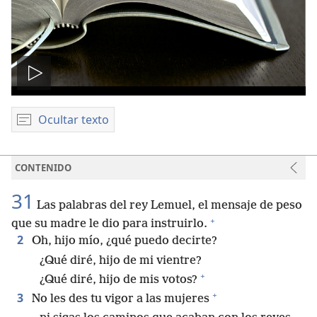
Reproducir
video
Ocultar texto
CONTENIDO
31
Las palabras del rey Lemuel, el mensaje de peso
+
que su madre le dio para instruirlo.
2
Oh, hijo mío, ¿qué puedo decirte?
¿Qué diré, hijo de mi vientre?
+
¿Qué diré, hijo de mis votos?
+
3
No les des tu vigor a las mujeres