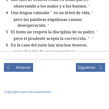
+
observando a los malos y a los buenos.
+
4
*
Una lengua calmada
es un árbol de vida,
pero las palabras engañosas causan
*
desesperación.
+
5
El tonto no respeta la disciplina de su padre,
+
*
pero el prudente acepta la corrección.
6
En la casa del justo hay muchos tesoros,
*
pero al malvado sus ganancias
+
lo meten en problemas.
7
Los labios de los sabios esparcen conocimiento,
Anterior
Siguiente
+
+
pero el corazón de los insensatos no.
+
8
Jehová detesta el sacrificio de los malvados,
pero la oración de los que son rectos es un
Copyrights para esta publicación
+
placer para él.
+
9
Jehová detesta el camino del malvado,