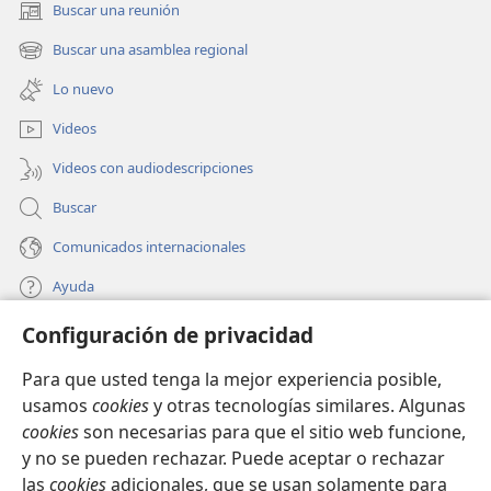
Buscar una reunión
+
madre.
(abre
una
21
La tontedad alegra al hombre al que le falta
Buscar una asamblea regional
(abre
nueva
+
*
sensatez,
una
ventana)
Lo nuevo
nueva
pero el hombre que tiene discernimiento va
ventana)
+
derecho hacia adelante.
Videos
22
*
Cuando no hay comunicación,
los planes
Videos con audiodescripciones
fracasan,
Buscar
pero con muchos consejeros se consiguen
+
buenos resultados.
Comunicados internacionales
23
El hombre siente alegría al dar la respuesta
Ayuda
+
*
adecuada,
¡y qué buena es la palabra dicha
Configuración de privacidad
Donaciones
+
(abre
en el momento oportuno!
una
Para que usted tenga la mejor experiencia posible,
24
La senda de la vida lleva a lo alto a quien
nueva
BIBLIOTECA EN LÍNEA Watchtower™
usamos
cookies
y otras tecnologías similares. Algunas
+
es perspicaz
(abre
ventana)
cookies
son necesarias para que el sitio web funcione,
una
+
*
para apartarlo de la Tumba
allá abajo.
®
JW Hub
nueva
y no se pueden rechazar. Puede aceptar o rechazar
(abre
+
25
Jehová derribará la casa del arrogante,
ventana)
las
cookies
adicionales, que se usan solamente para
una