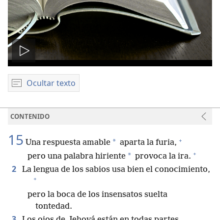
Reproducir
video
Ocultar texto
CONTENIDO
15
+
*
Una respuesta amable
aparta la furia,
+
*
pero una palabra hiriente
provoca la ira.
2
La lengua de los sabios usa bien el conocimiento,
+
pero la boca de los insensatos suelta
tontedad.
3
Los ojos de Jehová están en todas partes