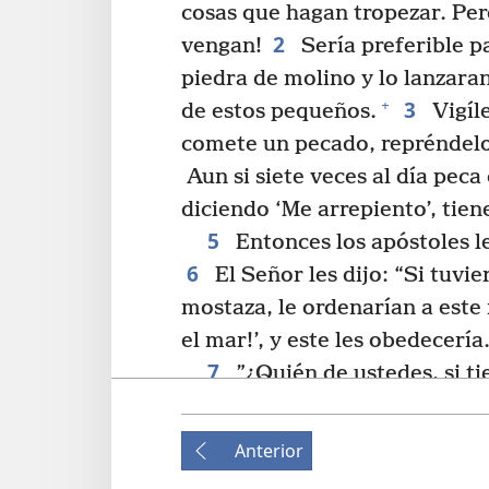
cosas que hagan tropezar. Per
2
vengan!
Sería preferible pa
piedra de molino y lo lanzaran
3
+
de estos pequeños.
Vigíl
comete un pecado, repréndelo
Aun si siete veces al día peca 
diciendo ‘Me arrepiento’, tien
5
Entonces los apóstoles le
6
El Señor les dijo: “Si tuvi
mostaza, le ordenarían a este 
el mar!’, y este les obedecería
7
”¿Quién de ustedes, si t
cuidando el rebaño, le dirá c
8
mesa para comer’?
¿No le 
Anterior
cenar, ponte un delantal y sí