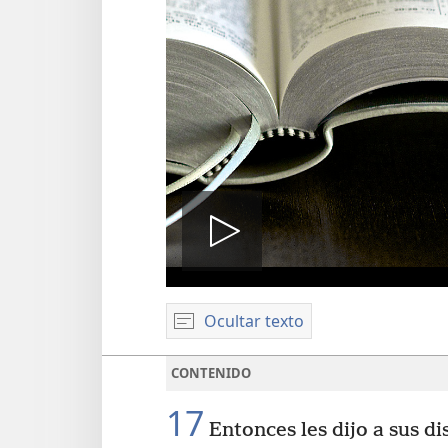
Reproduci
Ocultar texto
video
CONTENIDO
17
Entonces les dijo a sus di