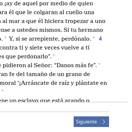
o ¡ay de aquel por medio de quien
ra él que le colgaran al cuello una
 al mar a que él hiciera tropezar a uno
ense a ustedes mismos. Si tu hermano
4
+
+
.
Y, si se arrepiente, perdónalo.
contra ti y siete veces vuelve a ti
+
es que perdonarlo”.
+
 pidieron al Señor: “Danos más fe”.
eran fe del tamaño de un grano de
moral ‘¡Arráncate de raíz y plántate en
+
.
iene un esclavo que está arando o
uando vuelva del campo ‘Ven rápido a la
dirá más bien ‘Prepárame algo de
Siguiente
rveme hasta que yo acabe de comer y