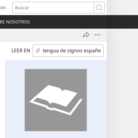
sión
Buscar
RE NOSOTROS
a
na)
LEER EN