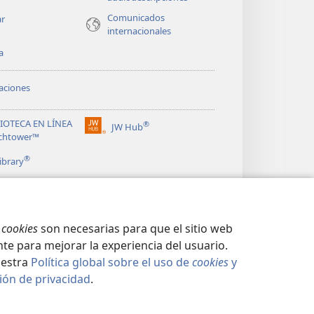
Comunicados
ar
internacionales
a
aciones
LIOTECA EN LÍNEA
®
JW Hub
(abre
chtower™
una
®
nueva
ibrary
ventana)
s
cookies
son necesarias para que el sitio web
te para mejorar la experiencia del usuario.
uestra
Política global sobre el uso de
cookies
y
ión de privacidad
.
CIDAD
|
CONFIGURACIÓN DE PRIVACIDAD