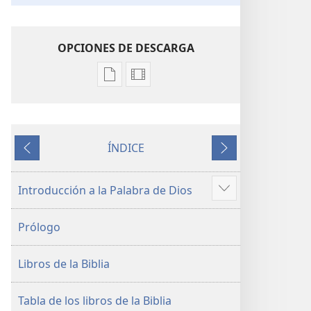
OPCIONES DE DESCARGA
Opciones
Opciones
de
de
descarga
descarga
de
de
ÍNDICE
publicaciones
video
Anterior
Siguiente
La
La
Biblia.
Biblia.
Introducción a la Palabra de Dios
Mostrar
Traducción
Traducción
más
del
del
Prólogo
Nuevo
Nuevo
Mundo
Mundo
Libros de la Biblia
(revisión
(revisión
del
del
2019)
2019)
Tabla de los libros de la Biblia