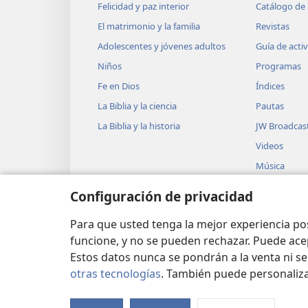
Felicidad y paz interior
Catálogo de 
18
están los otros 9?
¿Nadie m
El matrimonio y la familia
Revistas
excepto este hombre de otra n
Adolescentes y jóvenes adultos
Guía de acti
+
vete; tu fe te ha curado”.
Niños
Programas
20
Los fariseos le pregunt
Fe en Dios
Índices
y él les contestó: “El Reino 
La Biblia y la ciencia
Pautas
21
observar claramente.
Tamp
La Biblia y la historia
JW Broadcas
o ‘¡Está allá!’. Porque, fíjens
Videos
+
ustedes”.
Música
22
Entonces les dijo a los 
Obras teatra
Configuración de privacidad
desearán ver uno de los días 
Lecturas dra
23
La gente les dirá ‘¡Miren, e
Biblia
Para que usted tenga la mejor experiencia p
No salgan ni corran detrás de 
funcione, y no se pueden rechazar. Puede ace
Estos datos nunca se pondrán a la venta ni se
relámpago resplandece desde un
otras tecnologías
. También puede personaliz
+
será el Hijo del Hombre
en s
Copyright
© 2026 Watch Tower Bible and Tra
por muchos sufrimientos y se