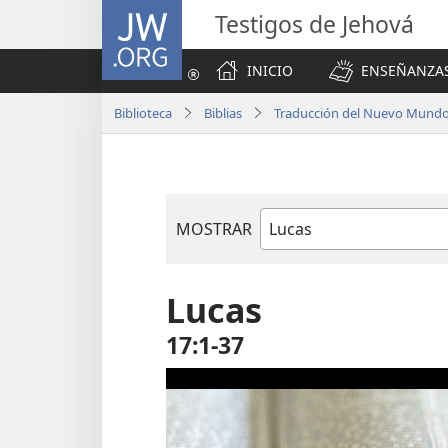
JW.ORG
Testigos de Jehová
INICIO
ENSEÑANZAS
Biblioteca
Biblias
Traducción del Nuevo Mundo 
MOSTRAR
Libro
de
la
Lucas
Biblia
17:1-37