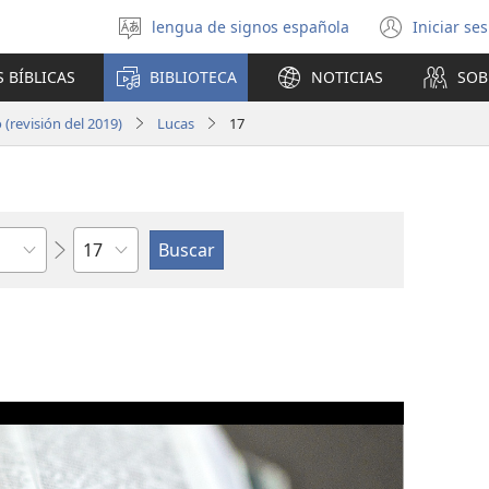
lengua de signos española
Iniciar se
Seleccionar
(abre
idioma
una
 BÍBLICAS
BIBLIOTECA
NOTICIAS
SOB
nuev
venta
(revisión del 2019)
Lucas
17
Capítulo