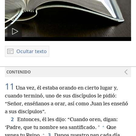
Reproducir
video
Ocultar texto
CONTENIDO
11
Una vez, él estaba orando en cierto lugar y,
cuando terminó, uno de sus discípulos le pidió:
“Señor, enséñanos a orar, así como Juan les enseñó
a sus discípulos”.
2
Entonces, él les dijo: “Cuando oren, digan:
+
*
‘Padre, que tu nombre sea santificado.
Que
+
3
venga tu Reino.
Danos nuestro pan cada día