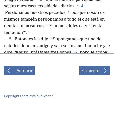
+
4
según nuestras necesidades diarias.
+
Perdónanos nuestros pecados,
porque nosotros
mismos también perdonamos a todo el que está en
+
*
deuda con nosotros.
Y no nos dejes caer
en la
+
tentación’”.
5
Entonces les dijo: “Supongamos que uno de
ustedes tiene un amigo y va a verlo a medianoche y le
6
dice: ‘Amigo, préstame tres panes,
porque acaba
de llegar a mi casa un amigo mío que está de viaje y
7
no tengo nada que ofrecerle’.
Y el otro le
Anterior
Siguiente
responde desde adentro: ‘No me molestes más. La
puerta ya está cerrada con llave y mis niños y yo ya
estamos en la cama. No me puedo levantar a darte
8
nada’.
Les digo: aunque no se levante a darle algo
Copyrights para esta publicación
por ser su amigo, seguro que por su insistencia y
+
atrevimiento
se levantará y le dará todo lo que
+
9
necesite.
Así que les digo: sigan pidiendo
y se