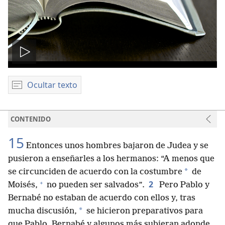
Reproducir
video
Ocultar texto
CONTENIDO
15
Entonces unos hombres bajaron de Judea y se
pusieron a enseñarles a los hermanos: “A menos que
*
se circunciden de acuerdo con la costumbre
de
+
2
Moisés,
no pueden ser salvados”.
Pero Pablo y
Bernabé no estaban de acuerdo con ellos y, tras
*
mucha discusión,
se hicieron preparativos para
que Pablo, Bernabé y algunos más subieran adonde