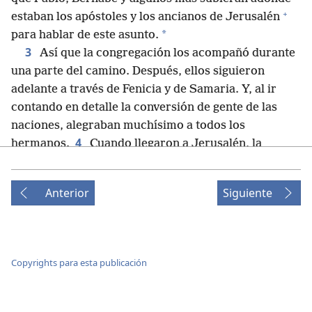
+
estaban los apóstoles y los ancianos de Jerusalén
*
para hablar de este asunto.
3
Así que la congregación los acompañó durante
una parte del camino. Después, ellos siguieron
adelante a través de Fenicia y de Samaria. Y, al ir
contando en detalle la conversión de gente de las
naciones, alegraban muchísimo a todos los
4
hermanos.
Cuando llegaron a Jerusalén, la
congregación, los apóstoles y los ancianos los
recibieron amablemente, y ellos les contaron todas
Anterior
Siguiente
las cosas que Dios había hecho por medio de ellos.
5
Sin embargo, algunos miembros de la secta de los
fariseos que se habían hecho creyentes se
levantaron de sus asientos y dijeron: “Es necesario
Copyrights para esta publicación
circuncidarlos y ordenarles que obedezcan la Ley de
+
Moisés”.
6
De modo que los apóstoles y los ancianos se