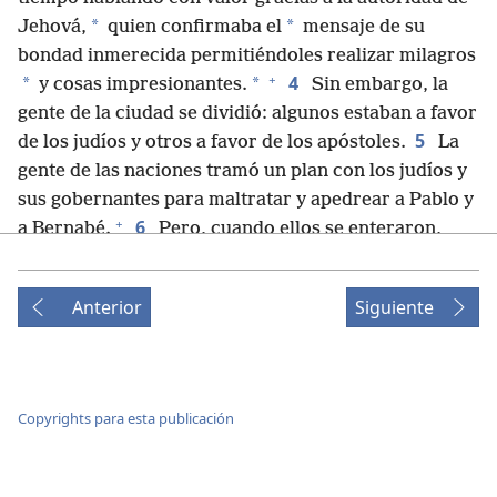
*
*
Jehová,
quien confirmaba el
mensaje de su
bondad inmerecida permitiéndoles realizar milagros
+
4
*
*
y cosas impresionantes.
Sin embargo, la
gente de la ciudad se dividió: algunos estaban a favor
5
de los judíos y otros a favor de los apóstoles.
La
gente de las naciones tramó un plan con los judíos y
sus gobernantes para maltratar y apedrear a Pablo y
+
6
a Bernabé.
Pero, cuando ellos se enteraron,
huyeron a Listra y a Derbe —ciudades de Licaonia— y
+
7
a sus alrededores.
Y allí siguieron predicando
Anterior
Siguiente
las buenas noticias.
8
En Listra había un hombre sentado que tenía
los pies lisiados. Como había nacido así, nunca había
9
andado.
Él estaba escuchando hablar a Pablo.
Copyrights para esta publicación
Entonces Pablo lo miró fijamente y, como vio que
+
10
tenía fe para ser curado,
le dijo con voz fuerte:
“Ponte de pie”. Y el hombre se levantó de un salto y