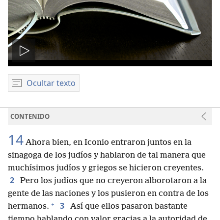
Reproducir
video
Ocultar texto
CONTENIDO
14
Ahora bien, en Iconio entraron juntos en la
sinagoga de los judíos y hablaron de tal manera que
muchísimos judíos y griegos se hicieron creyentes.
2
Pero los judíos que no creyeron alborotaron a la
gente de las naciones y los pusieron en contra de los
+
3
hermanos.
Así que ellos pasaron bastante
tiempo hablando con valor gracias a la autoridad de