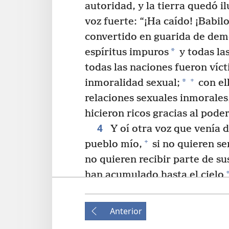
autoridad, y la tierra quedó i
voz fuerte: “¡Ha caído! ¡Babil
convertido en guarida de demo
*
espíritus impuros
y todas la
todas las naciones fueron víct
+
*
inmoralidad sexual;
con ell
relaciones sexuales inmorales
hicieron ricos gracias al pode
4
Y oí otra voz que venía de
+
pueblo mío,
si no quieren se
no quieren recibir parte de su
han acumulado hasta el cielo
6
+
*
injustos.
Páguenle con 
doble de las cosas que ha hec
Anterior
la bebida, prepárenle el doble