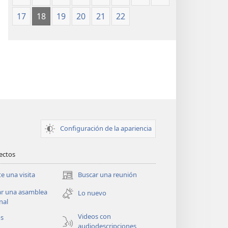
17
18
19
20
21
22
Configuración de la apariencia
rectos
te una visita
Buscar una reunión
(abre
una
ar una asamblea
Lo nuevo
nueva
nal
ventana)
Videos con
os
audiodescripciones