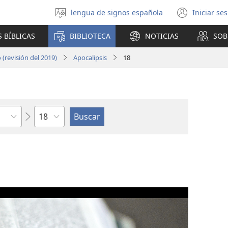
lengua de signos española
Iniciar se
Seleccionar
(abre
idioma
una
 BÍBLICAS
BIBLIOTECA
NOTICIAS
SOB
nuev
venta
(revisión del 2019)
Apocalipsis
18
Capítulo