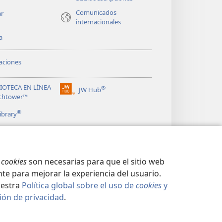
Comunicados
ar
internacionales
a
aciones
LIOTECA EN LÍNEA
®
JW Hub
(abre
chtower™
una
®
nueva
ibrary
ventana)
s
cookies
son necesarias para que el sitio web
te para mejorar la experiencia del usuario.
uestra
Política global sobre el uso de
cookies
y
ión de privacidad
.
CIDAD
|
CONFIGURACIÓN DE PRIVACIDAD