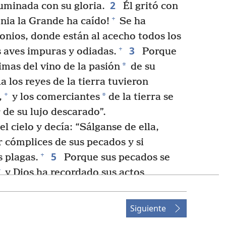
2
luminada con su gloria.
Él gritó con
+
onia la Grande ha caído!
Se ha
nios, donde están al acecho todos los
3
+
s aves impuras y odiadas.
Porque
*
imas del vino de la pasión
de su
a los reyes de la tierra tuvieron
+
*
,
y los comerciantes
de la tierra se
r de su lujo descarado”.
l cielo y decía: “Sálganse de ella,
r cómplices de sus pecados y si
5
+
s plagas.
Porque sus pecados se
+
y Dios ha recordado sus actos
+
la misma moneda.
Sí, devuélvanle el
+
+
ho.
En la copa
en la que ella preparó
Siguiente
7
+
 de bebida.
Denle tormento y