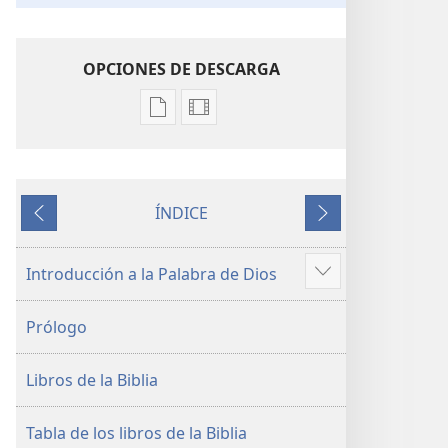
OPCIONES DE DESCARGA
Opciones
Opciones
de
de
descarga
descarga
de
de
ÍNDICE
publicaciones
video
Anterior
Siguiente
La
La
Biblia.
Biblia.
Introducción a la Palabra de Dios
Mostrar
Traducción
Traducción
más
del
del
Prólogo
Nuevo
Nuevo
Mundo
Mundo
Libros de la Biblia
(revisión
(revisión
del
del
2019)
2019)
Tabla de los libros de la Biblia