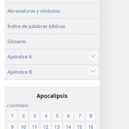
Abreviaturas y símbolos
Índice de palabras bíblicas
Glosario
Apéndice A
Mostrar
más
Apéndice B
Mostrar
más
Apocalipsis
CONTENIDO
1
2
3
4
5
6
7
8
9
10
11
12
13
14
15
16