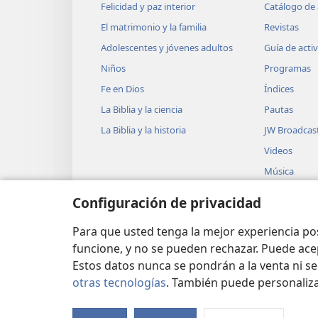
Felicidad y paz interior
Catálogo de 
12
cargamento,
un cargament
El matrimonio y la familia
Revistas
perlas, lino de calidad, tela p
Adolescentes y jóvenes adultos
Guía de acti
clase de artículos hechos de 
Niños
Programas
elaborados con marfil y con m
Fe en Dios
Índices
13
mármol;
también canela, e
La Biblia y la ciencia
Pautas
perfumado, olíbano, vino, aceit
La Biblia y la historia
JW Broadcas
ovejas, caballos, carruajes, e
Videos
fruto que deseabas te ha aba
Música
exquisitas y espléndidas se h
Obras teatra
Configuración de privacidad
más.
Lecturas dra
15
”Los comerciantes que v
Biblia
Para que usted tenga la mejor experiencia p
ricos gracias a ella, estarán d
funcione, y no se pueden rechazar. Puede ace
Estos datos nunca se pondrán a la venta ni se
tormento de ella. Llorarán y 
otras tecnologías
. También puede personaliz
lástima! ¡Qué lástima, la gran 
Copyright
© 2026 Watch Tower Bible and Tra
púrpura y de rojo escarlata, 