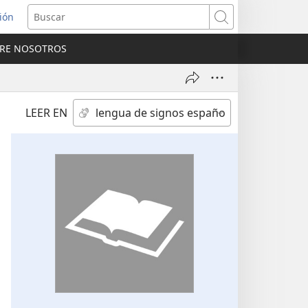
sión
Buscar
RE NOSOTROS
a
na)
LEER EN