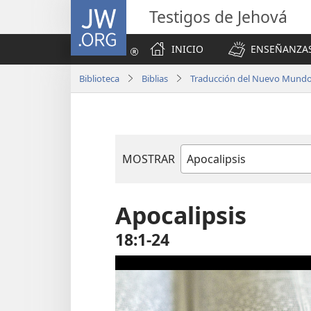
JW.ORG
Testigos de Jehová
INICIO
ENSEÑANZAS
Biblioteca
Biblias
Traducción del Nuevo Mundo 
MOSTRAR
Libro
de
la
Apocalipsis
Biblia
18:1-24