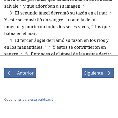
+
+
salvaje
y que adoraban a su imagen.
+
3
El segundo ángel derramó su tazón en el mar.
+
Y este se convirtió en sangre
como la de un
*
muerto, y murieron todos los seres vivos,
los que
+
había en el mar.
4
El tercer ángel derramó su tazón en los ríos y
+
*
en los manantiales.
Y estos se convirtieron en
+
5
sangre.
Entonces oí al ángel de las aguas decir:
+
+
“Tú —aquel que es y que era,
el Leal—
eres justo
+
6
*
porque has dictado estas sentencias.
Como
Anterior
Siguiente
ellos derramaron la sangre de los santos y de los
+
+
profetas,
tú les has dado de beber sangre.
Se lo
+
7
*
merecen”.
Y oí al altar decir: “Sí, Jehová
Dios,
+
el Todopoderoso,
verdaderas y justas son tus
Copyrights para esta publicación
+
*
sentencias”.
+
8
El cuarto ángel derramó su tazón en el sol.
Y
9
al sol se le permitió quemar con fuego a la gente.