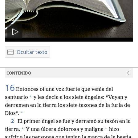
Reproducir
video
Ocultar texto
CONTENIDO
16
Entonces oí una voz fuerte que venía del
+
santuario
y les decía a los siete ángeles: “Vayan y
derramen en la tierra los siete tazones de la furia de
+
Dios”.
2
El primer ángel se fue y derramó su tazón en la
+
+
tierra.
Y una úlcera dolorosa y maligna
hizo
sufrir a las personas que tenían la marca de la bestia