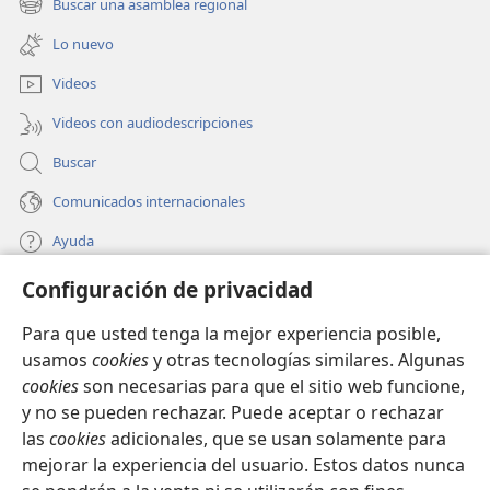
+
Buscar una asamblea regional
ciudad
quedó dividida en tres partes y las ciudades
(abre
nueva
una
de las naciones se vinieron abajo; y Dios se acordó
ventana)
Lo nuevo
nueva
+
de Babilonia la Grande
para darle la copa del vino
ventana)
Videos
+
20
del furor de su ira.
Además, todas las islas
+
21
huyeron y las montañas desaparecieron.
Videos con audiodescripciones
Entonces del cielo cayeron sobre la gente grandes
Buscar
+
piedras de granizo
—cada piedra pesaba alrededor
Comunicados internacionales
*
de un talento—.
Y la gente blasfemó contra Dios
+
debido a la plaga de granizo,
ya que la plaga era
Ayuda
excepcionalmente grande.
Configuración de privacidad
Donaciones
(abre
una
Para que usted tenga la mejor experiencia posible,
nueva
BIBLIOTECA EN LÍNEA Watchtower™
usamos
cookies
y otras tecnologías similares. Algunas
(abre
ventana)
cookies
son necesarias para que el sitio web funcione,
una
®
JW Hub
nueva
y no se pueden rechazar. Puede aceptar o rechazar
(abre
ventana)
las
cookies
adicionales, que se usan solamente para
una
®
JW Library
nueva
mejorar la experiencia del usuario. Estos datos nunca
ventana)