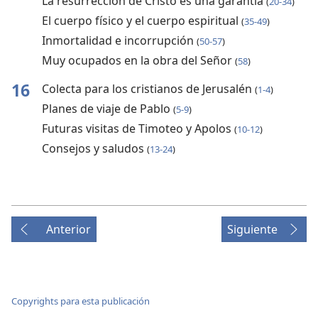
La resurrección de Cristo es una garantía
(
20-34
)
El cuerpo físico y el cuerpo espiritual
(
35-49
)
Inmortalidad e incorrupción
(
50-57
)
Muy ocupados en la obra del Señor
(
58
)
16
Colecta para los cristianos de Jerusalén
(
1-4
)
Planes de viaje de Pablo
(
5-9
)
Futuras visitas de Timoteo y Apolos
(
10-12
)
Consejos y saludos
(
13-24
)
Anterior
Siguiente
Copyrights para esta publicación