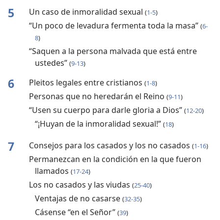
5
Un caso de inmoralidad sexual
(
1-5
)
“Un poco de levadura fermenta toda la masa”
(
6-
8
)
“Saquen a la persona malvada que está entre
ustedes”
(
9-13
)
6
Pleitos legales entre cristianos
(
1-8
)
Personas que no heredarán el Reino
(
9-11
)
“Usen su cuerpo para darle gloria a Dios”
(
12-20
)
“¡Huyan de la inmoralidad sexual!”
(
18
)
7
Consejos para los casados y los no casados
(
1-16
)
Permanezcan en la condición en la que fueron
llamados
(
17-24
)
Los no casados y las viudas
(
25-40
)
Ventajas de no casarse
(
32-35
)
Cásense “en el Señor”
(
39
)