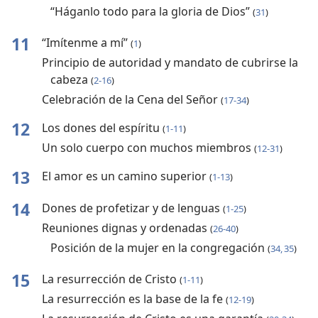
“Háganlo todo para la gloria de Dios”
(
31
)
11
“Imítenme a mí”
(
1
)
Principio de autoridad y mandato de cubrirse la
cabeza
(
2-16
)
Celebración de la Cena del Señor
(
17-34
)
12
Los dones del espíritu
(
1-11
)
Un solo cuerpo con muchos miembros
(
12-31
)
13
El amor es un camino superior
(
1-13
)
14
Dones de profetizar y de lenguas
(
1-25
)
Reuniones dignas y ordenadas
(
26-40
)
Posición de la mujer en la congregación
(
34, 35
)
15
La resurrección de Cristo
(
1-11
)
La resurrección es la base de la fe
(
12-19
)