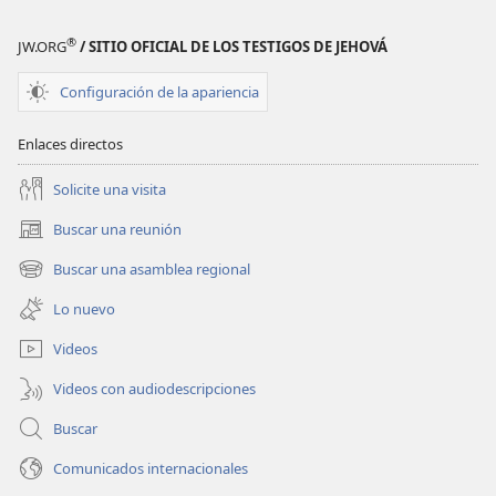
Nuevo
Nuevo
Mundo
Mundo
®
JW.ORG
/ SITIO OFICIAL DE LOS TESTIGOS DE JEHOVÁ
(revisión
(revisión
del
del
Configuración de la apariencia
2019)
2019)
Enlaces directos
Solicite una visita
Buscar una reunión
(abre
una
Buscar una asamblea regional
(abre
nueva
una
ventana)
Lo nuevo
nueva
ventana)
Videos
Videos con audiodescripciones
Buscar
Comunicados internacionales