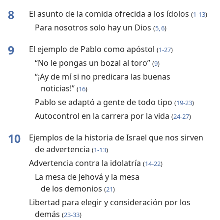
8
El asunto de la comida ofrecida a los ídolos
(
1-13
)
Para nosotros solo hay un Dios
(
5, 6
)
9
El ejemplo de Pablo como apóstol
(
1-27
)
“No le pongas un bozal al toro”
(
9
)
“¡Ay de mí si no predicara las buenas
noticias!”
(
16
)
Pablo se adaptó a gente de todo tipo
(
19-23
)
Autocontrol en la carrera por la vida
(
24-27
)
10
Ejemplos de la historia de Israel que nos sirven
de advertencia
(
1-13
)
Advertencia contra la idolatría
(
14-22
)
La mesa de Jehová y la mesa
de los demonios
(
21
)
Libertad para elegir y consideración por los
demás
(
23-33
)