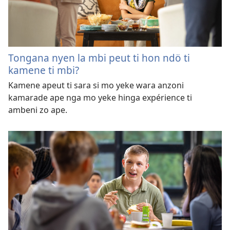
Tongana nyen la mbi peut ti hon ndö ti
kamene ti mbi?
Kamene apeut ti sara si mo yeke wara anzoni
kamarade ape nga mo yeke hinga expérience ti
ambeni zo ape.