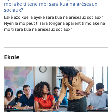
mbi ake ti tene mbi sara kua na aréseaux
sociaux?
Eskê azo kue la ayeke sara kua na aréseaux sociaux?
Nyen la mo peut ti sara tongana aparent ti mo ake na
mo ti sara kua na aréseaux sociaux?
Ekole