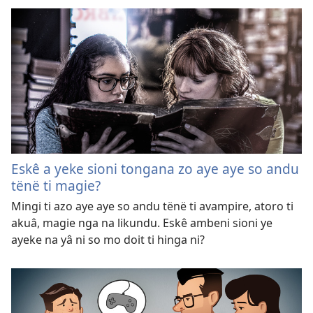
Eskê a yeke sioni tongana zo aye aye so andu
tënë ti magie?
Mingi ti azo aye aye so andu tënë ti avampire, atoro ti
akuâ, magie nga na likundu. Eskê ambeni sioni ye
ayeke na yâ ni so mo doit ti hinga ni?