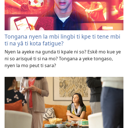
Tongana nyen la mbi lingbi ti kpe ti tene mbi
tï na yâ ti kota fatigue?
Nyen la ayeke na gunda ti kpale ni so? Eskê mo kue ye
ni so arisqué ti si na mo? Tongana a yeke tongaso,
nyen la mo peut ti sara?