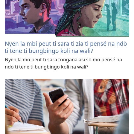
Nyen la mbi peut ti sara ti zia ti pensé na ndö
ti tënë ti bungbingo koli na wali?
Nyen la mo peut ti sara tongana asi so mo pensé na
ndö ti tënë ti bungbingo koli na wali?