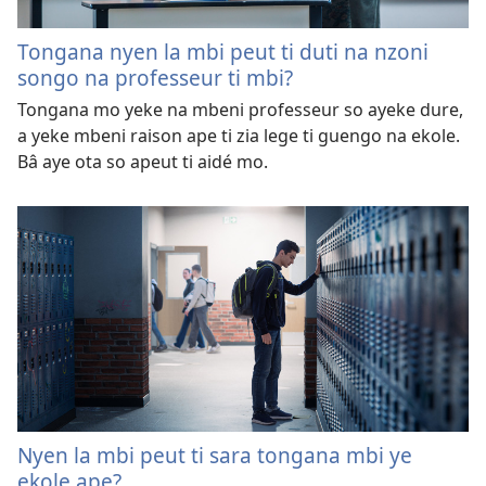
Tongana nyen la mbi peut ti duti na nzoni
songo na professeur ti mbi?
Tongana mo yeke na mbeni professeur so ayeke dure,
a yeke mbeni raison ape ti zia lege ti guengo na ekole.
Bâ aye ota so apeut ti aidé mo.
Nyen la mbi peut ti sara tongana mbi ye
ekole ape?