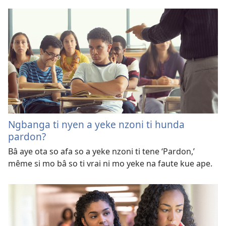
Ngbanga ti nyen a yeke nzoni ti hunda
pardon?
Bâ aye ota so afa so a yeke nzoni ti tene ‘Pardon,’
même si mo bâ so ti vrai ni mo yeke na faute kue ape.