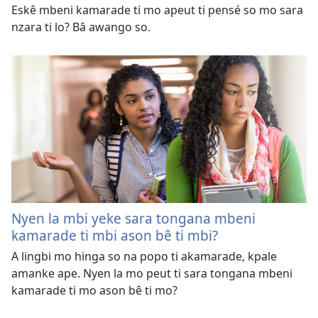
Eskê mbeni kamarade ti mo apeut ti pensé so mo sara
nzara ti lo? Bâ awango so.
Nyen la mbi yeke sara tongana mbeni
kamarade ti mbi ason bê ti mbi?
A lingbi mo hinga so na popo ti akamarade, kpale
amanke ape. Nyen la mo peut ti sara tongana mbeni
kamarade ti mo ason bê ti mo?