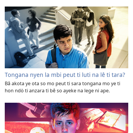
Tongana nyen la mbi peut ti luti na lê ti tara?
Bâ akota ye ota so mo peut ti sara tongana mo ye ti
hon ndö ti anzara ti bê so ayeke na lege ni ape.