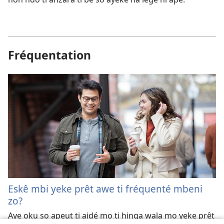
Fréquentation
Eskê mbi yeke prêt awe ti fréquenté mbeni
zo?
Aye oku so apeut ti aidé mo ti hinga wala mo yeke prêt