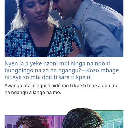
Nyen la a yeke nzoni mbi hinga na ndö ti
bungbingo na zo na ngangu?—Kozo mbage
ni: Aye so mbi doit ti sara ti kpe ni
Awango ota alingbi ti aidé mo ti kpe ti tene a gbu mo
na ngangu a lango na mo.