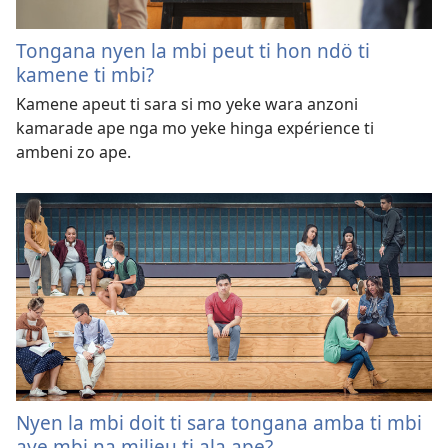
Tongana nyen la mbi peut ti hon ndö ti
kamene ti mbi?
Kamene apeut ti sara si mo yeke wara anzoni
kamarade ape nga mo yeke hinga expérience ti
ambeni zo ape.
Nyen la mbi doit ti sara tongana amba ti mbi
aye mbi na milieu ti ala ape?