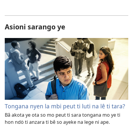
Asioni sarango ye
Tongana nyen la mbi peut ti luti na lê ti tara?
Bâ akota ye ota so mo peut ti sara tongana mo ye ti
hon ndö ti anzara ti bê so ayeke na lege ni ape.