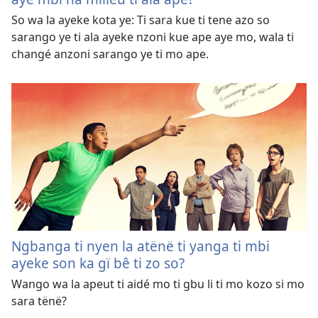
So wa la ayeke kota ye: Ti sara kue ti tene azo so
sarango ye ti ala ayeke nzoni kue ape aye mo, wala ti
changé anzoni sarango ye ti mo ape.
Ngbanga ti nyen la atënë ti yanga ti mbi
ayeke son ka gï bê ti zo so?
Wango wa la apeut ti aidé mo ti gbu li ti mo kozo si mo
sara tënë?