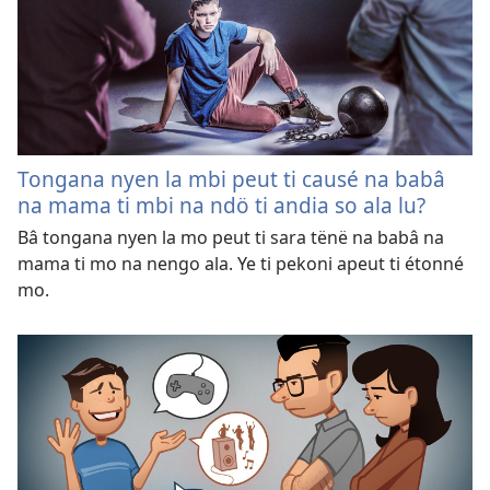
Tongana nyen la mbi peut ti causé na babâ
na mama ti mbi na ndö ti andia so ala lu?
Bâ tongana nyen la mo peut ti sara tënë na babâ na
mama ti mo na nengo ala. Ye ti pekoni apeut ti étonné
mo.