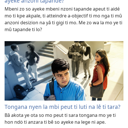
ayeke anzoni tapande?
Mbeni zo so ayeke mbeni nzoni tapande apeut ti aidé
mo ti kpe akpale, ti atteindre a-objectif ti mo nga ti mû
anzoni desizion na yâ ti gigi ti mo. Me zo wa la mo ye ti
mû tapande ti lo?
Tongana nyen la mbi peut ti luti na lê ti tara?
Bâ akota ye ota so mo peut ti sara tongana mo ye ti
hon ndö ti anzara ti bê so ayeke na lege ni ape.