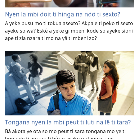
Nyen la mbi doit ti hinga na ndö ti sexto?
A yeke pusu mo ti tokua asexto? Akpale ti peko ti sexto
ayeke so wa? Eskê a yeke gï mbeni kode so ayeke sioni
ape ti zia nzara ti mo na yâ ti mbeni zo?
Tongana nyen la mbi peut ti luti na lê ti tara?
Bâ akota ye ota so mo peut ti sara tongana mo ye ti
hon ndö ti anzara ti bê so ayeke na lege ni ape.