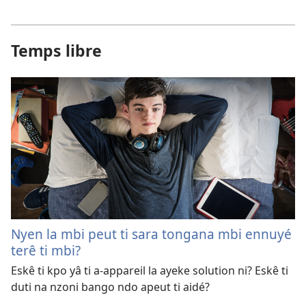
Temps libre
Nyen la mbi peut ti sara tongana mbi ennuyé
terê ti mbi?
Eskê ti kpo yâ ti a-appareil la ayeke solution ni? Eskê ti
duti na nzoni bango ndo apeut ti aidé?