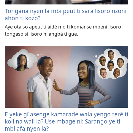
Tongana nyen la mbi peut ti sara lisoro nzoni
ahon ti kozo?
Aye ota so apeut ti aidé mo ti komanse mbeni lisoro
tongaso si lisoro ni angbâ ti gue.
E yeke gï asenge kamarade wala yengo terê ti
koli na wali la? Use mbage ni: Sarango ye ti
mbi afa nyen la?