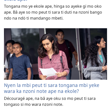
Tongana mo ye ekole ape, hinga so ayeke gï mo oko
ape. Bâ aye so mo peut ti sara ti duti na nzoni bango
ndo na ndö ti mandango mbeti.
Nyen la mbi peut ti sara tongana mbi yeke
wara ka nzoni note ape na ekole?
Découragé ape, na bâ aye oku so mo peut ti sara
tongaso si mo wara nzoni note.