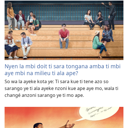
Nyen la mbi doit ti sara tongana amba ti mbi
aye mbi na milieu ti ala ape?
So wa la ayeke kota ye: Ti sara kue ti tene azo so
sarango ye ti ala ayeke nzoni kue ape aye mo, wala ti
changé anzoni sarango ye ti mo ape.