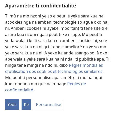
awe ti fréquenté mbeni zo na ti sara mariage.
Aparamètre ti confidentialité
Ti mû na mo nzoni ye so e peut, e yeke sara kua na
acookies nga na ambeni technologie so ague oko na
ni. Ambeni cookies ni ayeke important ti tene site ti e
asara kua nzoni nga a peut ti ke ni ape. Mo peut ti
yeda wala ti ke ti sara kua na ambeni cookies ni, so e
yeke sara kua na ni gï ti tene e amélioré na ye so mo
yeke sara kua na ni. A yeke kä ande asango so lâ oko
ape wala a yeke sara kua na ni ndali ti publicité ape. Ti
hinga tënë mingi na ndö ni, diko
Règles mondiales
Tongana mo yeke fréquenté mbeni zo, nyen
d'utilisation des cookies et technologies similaires
.
la mo peut ti ku ti tene asi?
Mo peut ti personnalisé aparamètre ti mo na ngoi
kue tongana mo gue na mbage
Règles de
Aye ota so mo doit ti gbu li na ndö ni na temps so ala
confidentialité
.
yeke gi ti hinga mba nzoni.
Yeda
Ke
Personnalisé