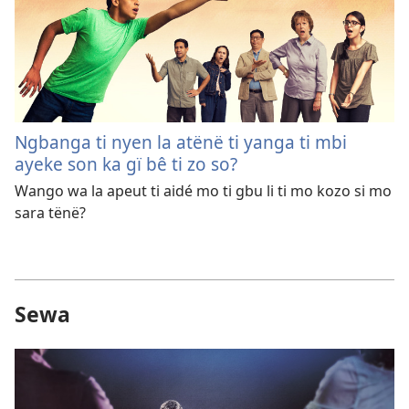
Ngbanga ti nyen la atënë ti yanga ti mbi
ayeke son ka gï bê ti zo so?
Wango wa la apeut ti aidé mo ti gbu li ti mo kozo si mo
sara tënë?
Sewa