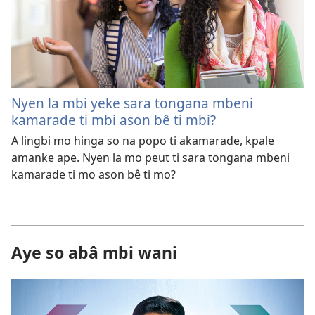
Nyen la mbi yeke sara tongana mbeni
kamarade ti mbi ason bê ti mbi?
A lingbi mo hinga so na popo ti akamarade, kpale
amanke ape. Nyen la mo peut ti sara tongana mbeni
kamarade ti mo ason bê ti mo?
Aye so abâ mbi wani