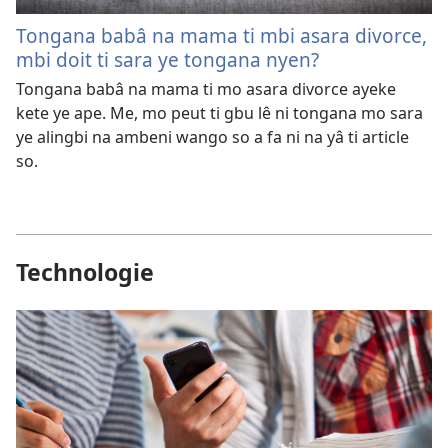
Tongana babâ na mama ti mbi asara divorce,
mbi doit ti sara ye tongana nyen?
Tongana babâ na mama ti mo asara divorce ayeke
kete ye ape. Me, mo peut ti gbu lê ni tongana mo sara
ye alingbi na ambeni wango so a fa ni na yâ ti article
so.
Technologie