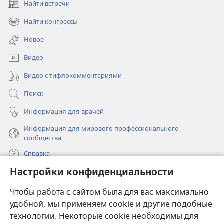
Найти встречи
(открывается
в
Найти конгрессы
(открывается
новом
в
окне)
Новое
новом
окне)
Видео
Видео с тифлокомментариями
Поиск
Информация для врачей
Информация для мирового профессионального
сообщества
Справка
Настройки конфиденциальности
Пожертвования
(открывается
Чтобы работа с сайтом была для вас максимально
в
новом
удобной, мы применяем cookie и другие подобные
ОНЛАЙН-БИБЛИОТЕКА Сторожевой башни
(открывается
окне)
технологии. Некоторые cookie необходимы для
в