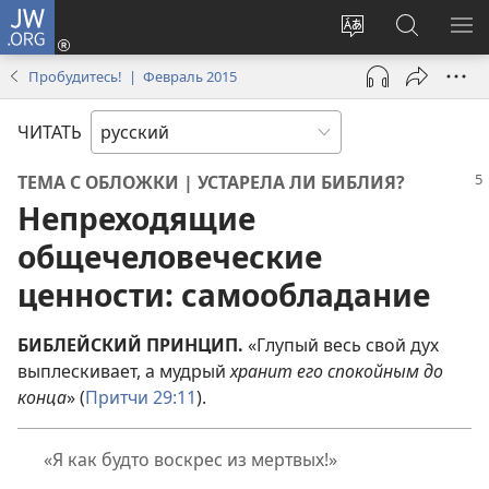
JW.ORG
Войти
(открывается
Изменить
Поиск
ПО
в
язык
по
М
Пробудитесь! | Февраль 2015
новом
сайта
jw.org
окне)
ЧИТАТЬ
ТЕМА С ОБЛОЖКИ | УСТАРЕЛА ЛИ БИБЛИЯ?
Непреходящие
общечеловеческие
ценности: самообладание
БИБЛЕЙСКИЙ ПРИНЦИП.
«Глупый весь свой дух
выплескивает, а мудрый
хранит его спокойным до
конца
» (
Притчи 29:11
).
«Я как будто воскрес из мертвых!»