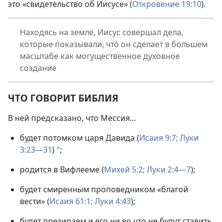
это «свидетельство об Иисусе» (
Откровение 19:10
).
Находясь на земле, Иисус совершал дела,
которые показывали, что́ он сделает в большем
масштабе как могущественное духовное
создание
ЧТО ГОВОРИТ БИБЛИЯ
В ней предсказано, что Мессия...
будет потомком царя Давида (
Исаия 9:7;
Луки
3:23—31
)
;
*
родится в Вифлееме (
Михей 5:2;
Луки 2:4—7
);
будет смиренным проповедником «благой
вести» (
Исаия 61:1;
Луки 4:43
);
будет презираем и его ни во что не будут ставить