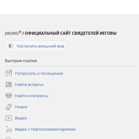
®
JW.ORG
/ ОФИЦИАЛЬНЫЙ САЙТ СВИДЕТЕЛЕЙ ИЕГОВЫ
Настроить внешний вид
Быстрые ссылки
Попросить о посещении
Найти встречи
(открывается
в
Найти конгрессы
(открывается
новом
в
окне)
Новое
новом
окне)
Видео
Видео с тифлокомментариями