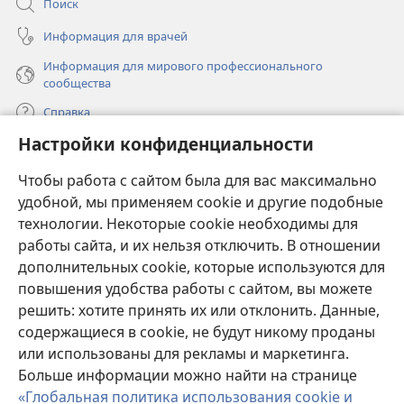
Поиск
Информация для врачей
Информация для мирового профессионального
сообщества
Справка
Настройки конфиденциальности
Пожертвования
(открывается
Чтобы работа с сайтом была для вас максимально
в
новом
удобной, мы применяем cookie и другие подобные
ОНЛАЙН-БИБЛИОТЕКА Сторожевой башни
(открывается
окне)
технологии. Некоторые cookie необходимы для
в
работы сайта, и их нельзя отключить. В отношении
®
JW Hub
новом
(открывается
дополнительных cookie, которые используются для
окне)
в
®
повышения удобства работы с сайтом, вы можете
JW Library
новом
окне)
решить: хотите принять их или отклонить. Данные,
Watchtower Library
содержащиеся в cookie, не будут никому проданы
или использованы для рекламы и маркетинга.
Больше информации можно найти на странице
«Глобальная политика использования cookie и