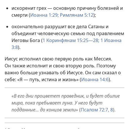
искоренит грех — основную причину болезней и
смерти (
Иоанна 1:29;
Римлянам 5:12
);
окончательно разрушит все дела Сатаны и
объединит человеческую семью под правлением
Иеговы Бога (
1 Коринфянам 15:25—28;
1 Иоанна
3:8
).
Иисус исполнил свою первую роль как Мессия.
Он также исполнит и свою вторую роль. Поэтому
важно больше узнавать об Иисусе. Он сам сказал о
себе: «Я — путь, истина и жизнь» (
Иоанна 14:6
).
«В его дни процветет праведник, и будет обилие
мира, пока пребывает луна. У него будут
подданные... до концов земли»
(
Псалом 72:7, 8
).