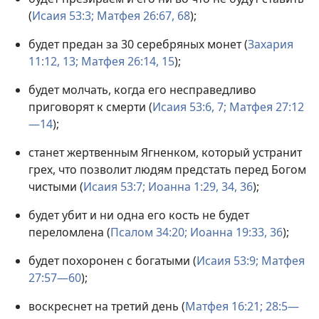
(
Исаия 53:3;
Матфея 26:67, 68
);
будет предан за 30 серебряных монет (
Захария
11:12, 13;
Матфея 26:14, 15
);
будет молчать, когда его несправедливо
приговорят к смерти (
Исаия 53:6, 7;
Матфея 27:12
—14
);
станет жертвенным Ягненком, который устранит
грех, что позволит людям предстать перед Богом
чистыми (
Исаия 53:7;
Иоанна 1:29,
34,
36
);
будет убит и ни одна его кость не будет
переломлена (
Псалом 34:20;
Иоанна 19:33,
36
);
будет похоронен с богатыми (
Исаия 53:9;
Матфея
27:57—60
);
воскреснет на третий день (
Матфея 16:21;
28:5—