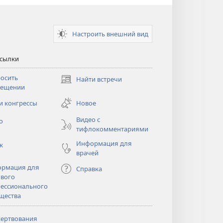
Настроить внешний вид
ссылки
осить
Найти встречи
(открывается
сещении
в
новом
и конгрессы
Новое
тся
окне)
Видео с
о
тифлокомментариями
Информация для
к
врачей
рмация для
Справка
вого
ессионального
щества
ертвования
тся