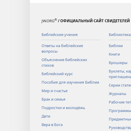
®
JW.ORG
/ ОФИЦИАЛЬНЫЙ САЙТ СВИДЕТЕЛЕЙ
Библейские учения
Библиотека
Ответы на библейские
Библии
вопросы
Книги
Объяснение библейских
Брошюры
стихов
Буклеты, ка
Библейский курс
приглашен
Пособия для изучения Библии
Серии стате
Мир и счастье
Журналы
Брак и семья
Рабочие те
Подростки и молодёжь
Программы
Дети
Предметные
Вера в Бога
Руководств