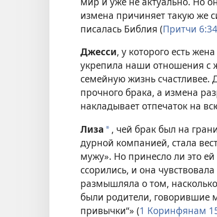
мир и уже не актуально. Но о
измена причиняет такую же си
писалась Библия (
Притчи 6:34
Джесси
, у которого есть жена
укрепила наши отношения с 
семейную жизнь счастливее.
прочного брака, а измена раз
накладывает отпечаток на вс
Лиза
, чей брак был на грани
*
дурной компанией, стала вес
мужу». Но принесло ли это ей
ссорились, и она чувствовала
размышляла о том, насколько 
были родители, говорившие м
привычки“» (
1 Коринфянам 15