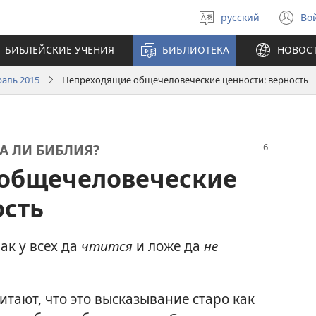
русский
Во
Выберите
(о
язык
в
БИБЛЕЙСКИЕ УЧЕНИЯ
БИБЛИОТЕКА
НОВОС
н
ок
аль 2015
Непреходящие общечеловеческие ценности: верность
А ЛИ БИБЛИЯ?
общечеловеческие
ость
ак у всех да
чтится
и ложе да
не
итают, что это высказывание старо как