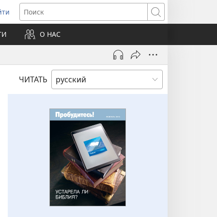
йти
ткрывается
Поиск
ТИ
О НАС
овом
не)
ЧИТАТЬ