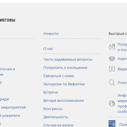
 ИЕГОВЫ
Новости
Быстрые 
Попр
О нас
о по
Найт
Часто задаваемые вопросы
(открывае
в
Попросить о посещении
Виде
рточки и
новом
ия
Связаться с нами
окне)
Поис
й
Экскурсии по Вефилям
Встречи
Инфо
тради
Вечеря воспоминания
миро
проф
 мероприятий
Конгрессы
сооб
 указатели
Деятельность
а
Пож
Случаи из жизни
(открывае