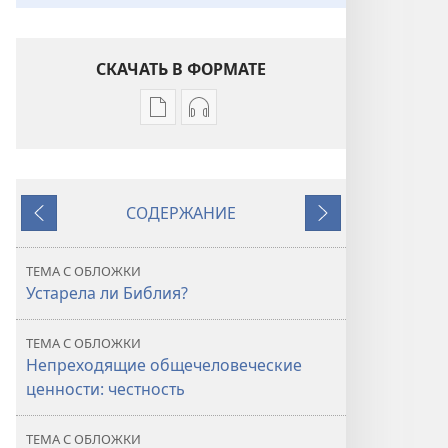
СКАЧАТЬ В ФОРМАТЕ
Варианты
Варианты
загрузки
загрузки
публикации
аудиозаписи
ПРОБУДИТЕСЬ!
ПРОБУДИТЕСЬ!
СОДЕРЖАНИЕ
Устарела
Устарела
Назад
Далее
ли
ли
Библия?
Библия?
ТЕМА С ОБЛОЖКИ
Устарела ли Библия?
ТЕМА С ОБЛОЖКИ
Непреходящие общечеловеческие
ценности: честность
ТЕМА С ОБЛОЖКИ