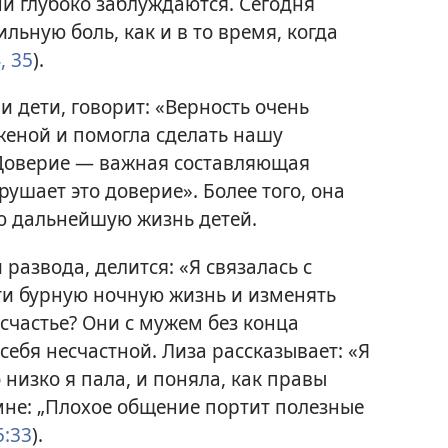
ни глубоко заблуждаются. Сегодня
льную боль, как и в то время, когда
, 35
).
 и дети, говорит: «Верность очень
женой и помогла сделать нашу
 Доверие — важная составляющая
рушает это доверие». Более того, она
ю дальнейшую жизнь детей.
 развода, делится: «Я связалась с
ти бурную ночную жизнь и изменять
 счастье? Они с мужем без конца
 себя несчастной. Лиза рассказывает: «Я
низко я пала, и поняла, как правы
не: „Плохое общение портит полезные
:33
).