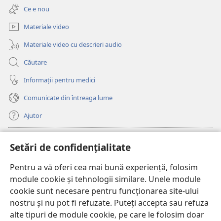
deschide
fereastră
Ce e nou
o
nouă)
fereastră
Materiale video
nouă)
Materiale video cu descrieri audio
Căutare
Informații pentru medici
Comunicate din întreaga lume
Ajutor
Donații
(se
Setări de confidențialitate
deschide
o
Pentru a vă oferi cea mai bună experiență, folosim
Watchtower – BIBLIOTECĂ ONLINE™
(se
fereastră
module cookie și tehnologii similare. Unele module
deschide
nouă)
®
JW Hub
cookie sunt necesare pentru funcționarea site-ului
o
(se
fereastră
nostru și nu pot fi refuzate. Puteți accepta sau refuza
deschide
nouă)
®
JW Library
o
alte tipuri de module cookie, pe care le folosim doar