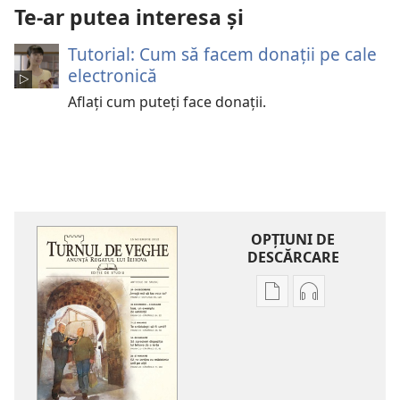
Te-ar putea interesa și
Tutorial: Cum să facem donații pe cale
electronică
Aflați cum puteți face donații.
OPŢIUNI DE
DESCĂRCARE
Opțiuni
Opțiuni
de
de
descărcare
descărcare
pentru
pentru
publicații
materiale