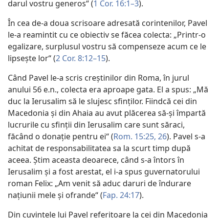
darul vostru generos“ (
1 Cor. 16:1–3
).
În cea de-a doua scrisoare adresată corintenilor, Pavel
le-a reamintit cu ce obiectiv se făcea colecta: „Printr-o
egalizare, surplusul vostru să compenseze acum ce le
lipseşte lor“ (
2 Cor. 8:12–15
).
Când Pavel le-a scris creştinilor din Roma, în jurul
anului 56 e.n., colecta era aproape gata. El a spus: „Mă
duc la Ierusalim să le slujesc sfinţilor. Fiindcă cei din
Macedonia şi din Ahaia au avut plăcerea să-şi împartă
lucrurile cu sfinţii din Ierusalim care sunt săraci,
făcând o donaţie pentru ei“ (
Rom. 15:25, 26
). Pavel s-a
achitat de responsabilitatea sa la scurt timp după
aceea. Ştim aceasta deoarece, când s-a întors în
Ierusalim şi a fost arestat, el i-a spus guvernatorului
roman Felix: „Am venit să aduc daruri de îndurare
naţiunii mele şi ofrande“ (
Fap. 24:17
).
Din cuvintele lui Pavel referitoare la cei din Macedonia