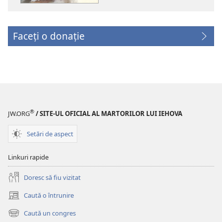
TURNUL
audio
DE
TURNUL
VEGHE
DE
Faceți o donație
(EDIȚIA
VEGHE
(se
DE
(EDIȚIA
deschide
STUDIU)
DE
o
Noiembrie 2012
STUDIU)
fereastră
Noiembrie 2
nouă)
®
JW.ORG
/ SITE-UL OFICIAL AL MARTORILOR LUI IEHOVA
Setări de aspect
Linkuri rapide
Doresc să fiu vizitat
Caută o întrunire
(se
deschide
Caută un congres
(se
o