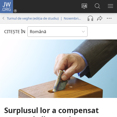
JW.ORG
Conectează-
te
Schimbaţi
Căutați
AR
(se
limba
pe
ME
Turnul de veghe (ediția de studiu) | Noiembrie 2012
deschide
site-
JW.ORG
o
ului
CITEŞTE ÎN
fereastră
nouă)
Surplusul lor a compensat