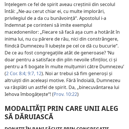
înţelegem ce fel de spirit aveau creştinii din secolul
întâi: „Ne-au cerut chiar ei, cu multe implorări,
privilegiul de a da cu bunăvoinţă“. Apostolul i-a
îndemnat pe corinteni să imite exemplul
macedonenilor: „Fiecare să facă aşa cum a hotărât în
inima lui, nu cu părere de rău, nici din constrângere,
fiindcă Dumnezeu îl iubeşte pe cel ce dă cu bucurie“.
De ce au fost congregaţiile atât de generoase? ‘Nu
doar pentru a satisface din plin nevoile sfinţilor, ci şi
pentru a fi bogate în multe mulţumiri către Dumnezeu’
(
2 Cor. 8:4;
9:7,
12
). Noi ar trebui să fim generoşi şi
altruişti din aceleaşi motive. Fără îndoială, Dumnezeu
va răsplăti un astfel de spirit. Da, „binecuvântarea lui
Iehova îmbogăţeşte“! (
Prov. 10:22
)
MODALITĂŢI PRIN CARE UNII ALEG
SĂ DĂRUIASCĂ