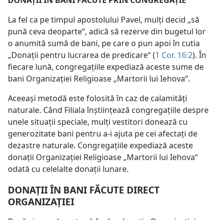
DONAŢII ÎN BANI FĂCUTE PRIN CONGREGAŢIE
La fel ca pe timpul apostolului Pavel, mulţi decid „să
pună ceva deoparte“, adică să rezerve din bugetul lor
o anumită sumă de bani, pe care o pun apoi în cutia
„Donaţii pentru lucrarea de predicare“ (
1 Cor. 16:2
). În
fiecare lună, congregaţiile expediază aceste sume de
bani Organizaţiei Religioase „Martorii lui Iehova“.
Aceeaşi metodă este folosită în caz de calamităţi
naturale. Când Filiala înştiinţează congregaţiile despre
unele situaţii speciale, mulţi vestitori donează cu
generozitate bani pentru a-i ajuta pe cei afectaţi de
dezastre naturale. Congregaţiile expediază aceste
donaţii Organizaţiei Religioase „Martorii lui Iehova“
odată cu celelalte donaţii lunare.
DONAŢII ÎN BANI FĂCUTE DIRECT
ORGANIZAŢIEI