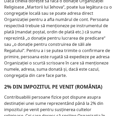
Dacă cineva doreşte să facă o donaţie Organizaţiei
Religioase „Martorii lui Iehova“, poate lua legătura cu o
congregaţie locală sau se poate adresa direct
Organizaţiei pentru a afla numărul de cont. Persoana
respectivă trebuie să menţioneze pe instrumentul de
plată (mandat poştal, ordin de plată etc.) că suma
reprezintă „o donaţie pentru lucrarea de predicare“
sau „o donaţie pentru construirea de săli ale
Regatului“. Pentru a i se putea trimite o confirmare de
primire, persoana este rugată să expedieze pe adresa
Organizaţiei o scurtă scrisoare în care să menţioneze
numele, adresa, suma donată şi, dacă este cazul,
congregaţia din care face parte.
2% DIN IMPOZITUL PE VENIT (ROMÂNIA)
Contribuabilii persoane fizice pot dispune asupra
destinaţiei unei sume reprezentând până la 2% din
impozitul pe venit pentru susţinerea cultelor
religioase. Cei care doresc să sprijine Organizaţia în