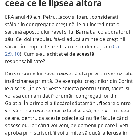
ceea ce le lipsea altora
ERA anul 49 e.n. Petru, Iacov şi Ioan, „consideraţi
stâlpi“ în congregaţia creştină, le-au încredinţat o
sarcină apostolului Pavel şi lui Barnaba, colaboratorul
său. Cei doi trebuiau ‘să-şi aducă aminte de creştinii
săraci’ în timp ce le predicau celor din naţiuni (
Gal.
2:9, 10
). Cum s-au achitat ei de această
responsabilitate?
Din scrisorile lui Pavel reiese că el a privit cu seriozitate
însărcinarea primită. De exemplu, creştinilor din Corint
le-a scris: „În ce priveşte colecta pentru sfinţi, faceţi şi
voi aşa cum am dat îndrumări congregaţiilor din
Galatia. În prima zi a fiecărei săptămâni, fiecare dintre
voi să pună ceva deoparte la el acasă, potrivit cu ceea
ce are, pentru ca aceste colecte să nu fie făcute când
sosesc eu. Iar când voi veni, pe oamenii pe care îi veţi
aproba prin scrisori, îi voi trimite să ducă la Ierusalim