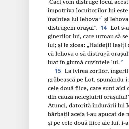
Căci vom distruge locul acesta
împotriva locuitorilor lui est
d
înaintea lui Iehova
și Iehova
14
distrugem orașul”.
Lot s-a
ginerilor lui, care urmau să se
lui; și le zicea: „Haideți! Ieșiț
că Iehova o să distrugă orașul!
e
luat în glumă cuvintele lui.
15
La ivirea zorilor, îngerii
grăbească pe Lot, spunându-i: „
cele două fiice, care sunt aici 
din cauza nelegiuirii orașului!”
Atunci, datorită îndurării lui 
bărbații aceia i-au apucat de m
și pe cele două fiice ale lui, i-