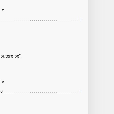
le
 putere pe”.
le
20