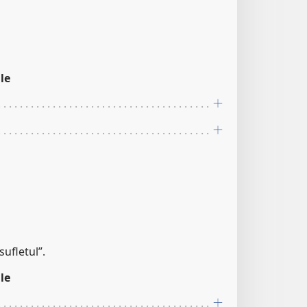
le
ufletul”.
le