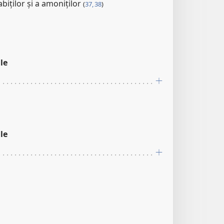
iților și a amoniților
(
37, 38
)
le
le