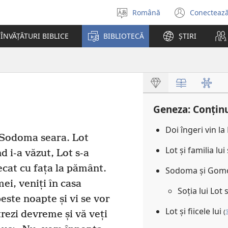
Română
Conectează
Selectaţi
(se
limba
desch
ÎNVĂȚĂTURI BIBLICE
BIBLIOTECĂ
ȘTIRI
o
fereas
nouă)
Geneza: Conținu
Doi îngeri vin la
a Sodoma seara. Lot
Lot și familia l
 i-a văzut, Lot s-a
lecat cu fața la pământ.
Sodoma și Gomo
mei, veniți în casa
Soția lui Lot
este noapte și vi se vor
Lot și fiicele lui
(
trezi devreme și vă veți