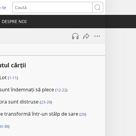
-te
Caută
ide
DESPRE NOI
tră
tul cărții
 Lot
(
1-11
)
ui sunt îndemnați să plece
(
12-22
)
ra sunt distruse
(
23-29
)
 se transformă într-un stâlp de sare
(
26
)
30-38
)