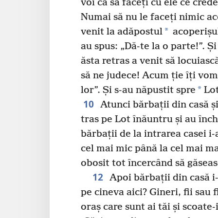
voi ca să faceți cu ele ce crede
Numai să nu le faceți nimic ac
*
venit la adăpostul
acoperișu
au spus: „Dă-te la o parte!”. Și
ăsta retras a venit să locuiască
să ne judece! Acum ție îți vo
*
lor”. Și s-au năpustit spre
Lot
10
Atunci bărbații din casă ș
tras pe Lot înăuntru și au înch
bărbații de la intrarea casei i-
cel mai mic până la cel mai mar
obosit tot încercând să găseas
12
Apoi bărbații din casă i-
pe cineva aici? Gineri, fii sau fi
oraș care sunt ai tăi și scoate-