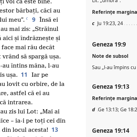
Lit. „umbra”.
ți voi că este bine.
estor bărbați, căci au
Referinţe margina
9
c
lui meu”.
Însă ei
c
Ju 19:23, 24
 au mai zis: „Străinul
 aici și îndrăznește și
Geneza 19:9
m face mai rău decât
Note de subsol
 vrând să spargă ușa.
i-au întins mâna, l-au
Sau „l-au împins cu
11
is ușa.
Iar pe
au lovit cu orbire, de la
Geneza 19:13
e, astfel că ei au
Referinţe margina
că intrarea.
d
Ge 13:13; Ge 18:
au zis lui Lot: „Mai ai
ice – ia-i pe toți cei din
13
Geneza 19:14
i din locul acesta!