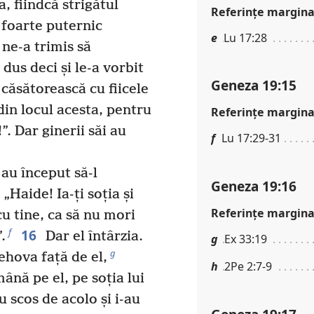
, fiindcă strigătul
Referinţe margina
e foarte puternic
e
Lu 17:28
 ne-a trimis să
 dus deci și le-a vorbit
Geneza 19:15
 căsătorească cu fiicele
i din locul acesta, pentru
Referinţe margina
”. Dar ginerii săi au
f
Lu 17:29-31
 au început să-l
Geneza 19:16
Haide! Ia-ți soția și
Referinţe margina
cu tine, ca să nu mori
16
f
.
Dar el întârzia.
g
Ex 33:19
g
Iehova față de el,
h
2Pe 2:7-9
ână pe el, pe soția lui
au scos de acolo și i-au