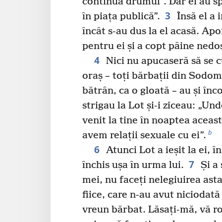
continua drumul”. Dar ei au s
3
în piața publică”.
Însă el a 
încât s-au dus la el acasă. Apo
pentru ei și a copt pâine nedo
4
Nici nu apucaseră să se cu
oraș – toți bărbații din Sodom
bătrân, ca o gloată – au și înc
strigau la Lot și-i ziceau: „Un
venit la tine în noaptea aceast
b
avem relații sexuale cu ei”.
6
Atunci Lot a ieșit la ei, în
7
închis ușa în urma lui.
Și a 
mei, nu faceți nelegiuirea asta
fiice, care n-au avut niciodată
vreun bărbat. Lăsați-mă, vă ro