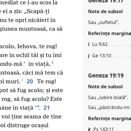
Geneza 19:17
mediat ce i-au scos la
Note de subsol
ei a zis: „Scapă-ți
nu te opri nicăieri în
Sau „sufletul”.
giunea muntoasă, ca să
Referinţe margina
i
Lu 9:62
acolo, Iehova, te rog!
re în ochii tăi și tu îmi
j
Ge 13:10
k
*
ându-mă
în viață,
untoasă, căci mă tem că
Geneza 19:19
20
l
oi muri.
Te rog!
Note de subsol
ot să fug acolo; și este
Sau „iubire loială”.
 rog, să fug acolo? Este
21
Sau „păstrându-mi s
*
mâne în viață
”.
, voi ține seama de tine
Referinţe margina
voi distruge orașul
k
Ps 143:11