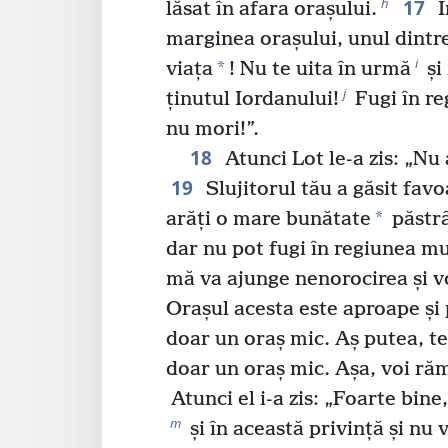
17
h
lăsat în afara orașului.
I
marginea orașului, unul dintre 
i
*
viața
! Nu te uita în urmă
și 
j
ținutul Iordanului!
Fugi în re
nu mori!”.
18
Atunci Lot le-a zis: „Nu 
19
Slujitorul tău a găsit favoa
*
arăți o mare bunătate
păstr
dar nu pot fugi în regiunea m
mă va ajunge nenorocirea și v
Orașul acesta este aproape și p
doar un oraș mic. Aș putea, te
doar un oraș mic. Așa, voi ră
Atunci el i-a zis: „Foarte bine
m
și în această privință și nu 