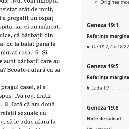
pus: „Nu, vom înnopta
Originea moab
insistat atât de mult,
i a pregătit un ospăț
Geneza 19:1
spită, iar ei au mâncat.
lce, că bărbații din
Referinţe margina
a, de la băiat până la
a
Ge 18:2; Ge 18:22
5
onjurat casa.
Și
de sunt bărbații care au
Geneza 19:5
a? Scoate-i afară ca să
Referinţe margina
 pragul casei, și a
b
Iuda 1:7
spus: „Vă rog, frații
8
.
Iată că am două
Geneza 19:8
 relații sexuale cu
Note de subsol
g, să le aduc afară la