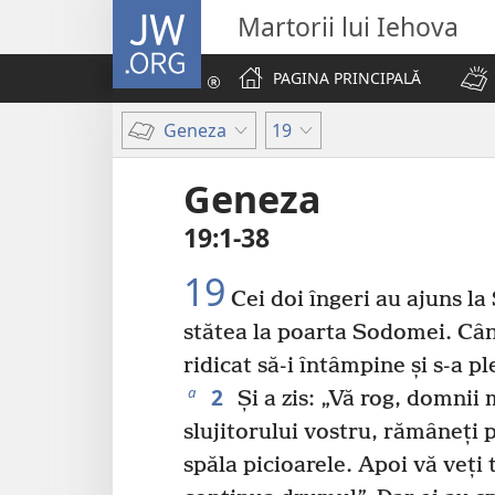
JW.ORG
Martorii lui Iehova
PAGINA PRINCIPALĂ
Geneza
19
Geneza
19:1-38
19
Cei doi îngeri au ajuns l
stătea la poarta Sodomei. Când
ridicat să-i întâmpine și s-a p
2
a
Și a zis: „Vă rog, domnii 
slujitorului vostru, rămâneți p
spăla picioarele. Apoi vă veți 