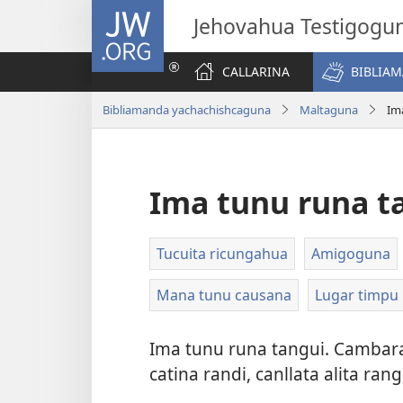
JW.ORG
Jehovahua Testigogu
CALLARINA
BIBLIA
Bibliamanda yachachishcaguna
Maltaguna
Im
Ima tunu runa t
Tucuita ricungahua
Amigoguna
Mana tunu causana
Lugar timpu
Ima tunu runa tangui. Cambar
catina randi, canllata alita ran