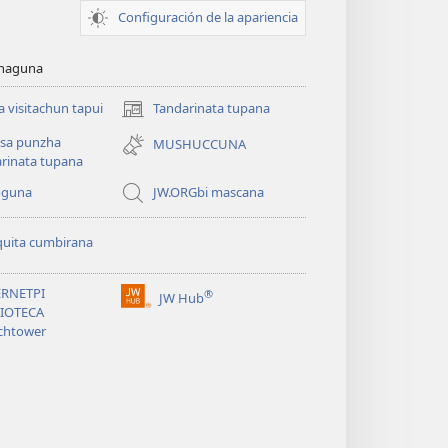
Configuración de la apariencia
cunaguna
 visitachun tapui
Tandarinata tupana
(abre
una
sa punzha
MUSHUCCUNA
nueva
rinata tupana
ventana)
oguna
JW.ORGbi mascana
quita cumbirana
ERNETPI
®
JW Hub
(abre
LIOTECA
una
chtower
nueva
ventana)