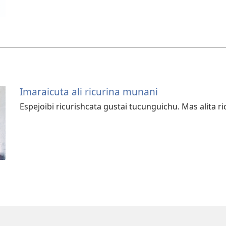
Imaraicuta ali ricurina munani
Espejoibi ricurishcata gustai tucunguichu. Mas alita r