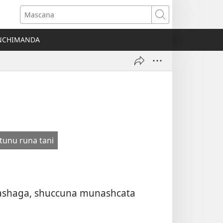
Mascana
NCHIMANDA
tunu runa tani
hashaga, shuccuna munashcata