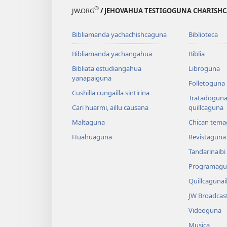
®
JW.ORG
/ JEHOVAHUA TESTIGOGUNA CHARISHC
Bibliamanda yachachishcaguna
Biblioteca
Bibliamanda yachangahua
Biblia
Bibliata estudiangahua
Libroguna
yanapaiguna
Folletoguna
Cushilla cungailla sintirina
Tratadoguna,
Cari huarmi, aillu causana
quillcaguna
Maltaguna
Chican tema
Huahuaguna
Revistaguna
Tandarinaibi
Programagu
Quillcaguna
JW Broadcas
Videoguna
Musica