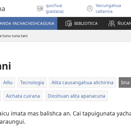
quichua
Yaicungahua
na
Can
(abre
(pastaza)
callarina
rimashca
una
shimita
nueva
MANDA YACHACHISHCAGUNA
BIBLIOTECA
ÑUCA
anllana
ventana)
a tunu runa tani
ani
Aillu
Tecnologia
Alita causangahua alichirina
Ima 
Aichata cuirana
Dioshuan alita apanacuna
aicu imata mas balishca an. Cai tapuigunata yac
garaungui.