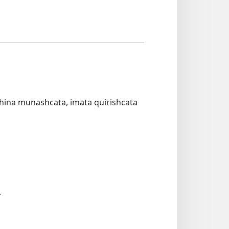
china munashcata, imata quirishcata
.