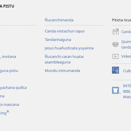
A PISTU
Ñucanchimanda
Piticta ri
Canda visitachun tapui
Canda
Tandarinaguna
Quim
(abre
tanda
Jesus huañushcata yuyarina
una
Vide
 invitana
Ñucanchi caran huatai
nueva
asambleaguna
ventana)
guna pistu
Mundu intirumanda
Cull
(abre
una
nueva
INT
 yachana quillca
ventana)
BIB
(abre
na
Wat
una
ibi mascana
nueva
ventana)
®
ting