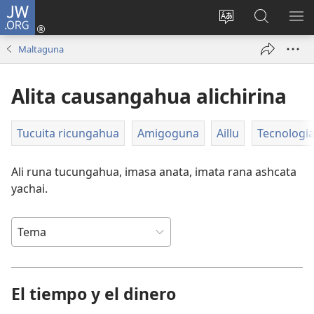
JW.ORG
Yaicungahua
callarina
Can
JW.ORGbi
MO
(abre
rimashca
mascana
ME
Maltaguna
una
shimima
nueva
cambiana sitio
Alita causangahua alichirina
ventana)
Tucuita ricungahua
Amigoguna
Aillu
Tecnologi
Ali runa tucungahua, imasa anata, imata rana ashcata
yachai.
El tiempo y el dinero