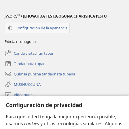
®
JW.ORG
/ JEHOVAHUA TESTIGOGUNA CHARISHCA PISTU
Configuración de la apariencia
Piticta ricunaguna
Canda visitachun tapui
Tandarinata tupana
(abre
una
Quimsa punzha tandarinata tupana
(abre
nueva
una
ventana)
MUSHUCCUNA
nueva
ventana)
Videoguna
Configuración de privacidad
JW.ORGbi mascana
Para que usted tenga la mejor experiencia posible,
Cullquita cumbirana
(abre
usamos
cookies
y otras tecnologías similares. Algunas
una