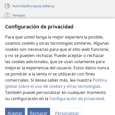
Autoridadkunapaq willakuy
Yanapay
Configuración de privacidad
Donacionta churanapaq
(abre
una
Para que usted tenga la mejor experiencia posible,
nueva
INTERNETPI QELQANCHISKUNA Watchtower™
usamos
cookies
y otras tecnologías similares. Algunas
(abre
ventana)
cookies
son necesarias para que el sitio web funcione,
una
®
JW Hub
nueva
y no se pueden rechazar. Puede aceptar o rechazar
(abre
ventana)
una
las
cookies
adicionales, que se usan solamente para
®
JW Library
nueva
mejorar la experiencia del usuario. Estos datos nunca
ventana)
se pondrán a la venta ni se utilizarán con fines
comerciales. Si desea saber más, lea nuestra
Política
global sobre el uso de
cookies
y otras tecnologías
.
Copyright
© 2026 Watch Tower Bible and Tract Society of Pennsylvania.
También puede personalizar en cualquier momento
IMATAN RUWAWAQ IMATAN MANA
|
DATOSKUNATA
su configuración en la
Configuración de privacidad
.
Mo
WAQAYCHASQAYKUMANTA
|
CONFIGURACIÓN DE PRIVACIDAD
ín
Aceptar
Rechazar
Personalizar