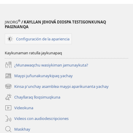
una
nueva
nueva
ventana)
ventana)
®
JW.ORG
/ KAYLLAN JEHOVÁ DIOSPA TESTIGONKUNAQ
PAGINANQA
Configuración de la apariencia
Kaykunaman ratulla jaykunapaq
¿Munawaqchu wasiykiman jamunaykuta?
Maypi juñunakunaykipaq yachay
(abre
una
Kinsa p'unchay asamblea maypi aparikunanta yachay
(abre
nueva
una
ventana)
Chayllaraq lloqsimuqkuna
nueva
ventana)
Videokuna
Videos con audiodescripciones
Maskhay