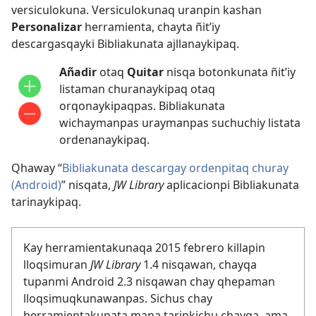
versiculokuna. Versiculokunaq uranpin kashan
Personalizar
herramienta, chayta ñit’iy
descargasqayki Bibliakunata ajllanaykipaq.
Añadir
otaq
Quitar
nisqa botonkunata ñit’iy
listaman churanaykipaq otaq
orqonaykipaqpas. Bibliakunata
wichaymanpas uraymanpas suchuchiy listata
ordenanaykipaq.
Qhaway “
Bibliakunata descargay ordenpitaq churay
(Android)
” nisqata,
JW Library
aplicacionpi Bibliakunata
tarinaykipaq.
Kay herramientakunaqa 2015 febrero killapin
lloqsimuran
JW Library
1.4 nisqawan, chayqa
tupanmi Android 2.3 nisqawan chay qhepaman
lloqsimuqkunawanpas. Sichus chay
herramientakunata mana tarinkichu chayqa, ama