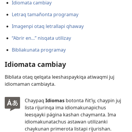
Idiomata cambiay
Letraq tamañonta programay
Imagenpi otaq letrallapi qhaway
“Abrir en...” nisqata utilizay
Bibliakunata programay
Idiomata cambiay
Bibliata otaq qelqata leeshaspaykiqa atiwaqmi juj
idiomaman cambiayta.
Chaypaq
Idiomas
botonta ñit’iy, chaypin juj
lista rijurinqa ima idiomakunapichus
leesqayki página kashan chaymanta. Ima
idiomakunatachus astawan utilizanki
chaykunan primerota listapi rijurishan.