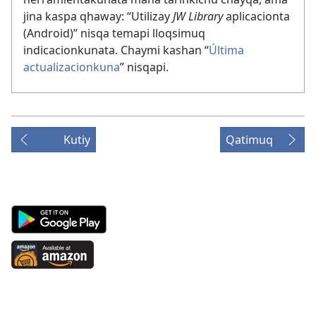
jina kaspa qhaway: “Utilizay
JW Library
aplicacionta
(Android)” nisqa temapi lloqsimuq
indicacionkunata. Chaymi kashan “
Última
actualizacionkuna
” nisqapi.
Kutiy
Qatimuq
Android
App
on
Available
Google
at
Play
Amazon
(abre
(abre
una