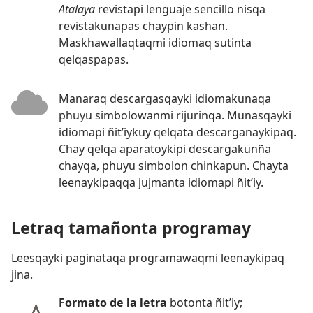
Atalaya
revistapi lenguaje sencillo nisqa
revistakunapas chaypin kashan.
Maskhawallaqtaqmi idiomaq sutinta
qelqaspapas.
Manaraq descargasqayki idiomakunaqa
phuyu simbolowanmi rijurinqa. Munasqayki
idiomapi ñit’iykuy qelqata descarganaykipaq.
Chay qelqa aparatoykipi descargakunña
chayqa, phuyu simbolon chinkapun. Chayta
leenaykipaqqa jujmanta idiomapi ñit’iy.
Letraq tamañonta programay
Leesqayki paginataqa programawaqmi leenaykipaq
jina.
Formato de la letra
botonta ñit’iy;