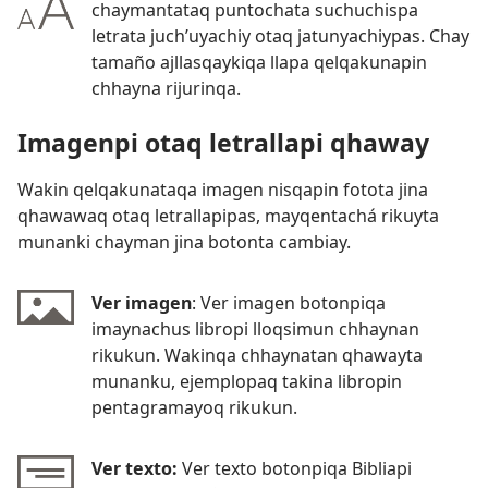
chaymantataq puntochata suchuchispa
letrata juch’uyachiy otaq jatunyachiypas. Chay
tamaño ajllasqaykiqa llapa qelqakunapin
chhayna rijurinqa.
Imagenpi otaq letrallapi qhaway
Wakin qelqakunataqa imagen nisqapin fotota jina
qhawawaq otaq letrallapipas, mayqentachá rikuyta
munanki chayman jina botonta cambiay.
Ver imagen
: Ver imagen botonpiqa
imaynachus libropi lloqsimun chhaynan
rikukun. Wakinqa chhaynatan qhawayta
munanku, ejemplopaq takina libropin
pentagramayoq rikukun.
Ver texto:
Ver texto botonpiqa Bibliapi