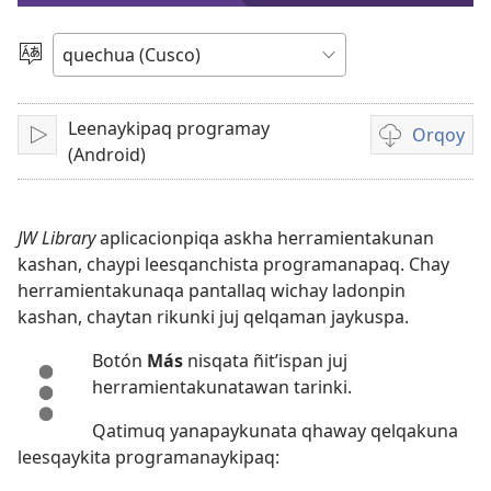
video
Rimasqayki
simita
akllanaykipaq
Leenaykipaq programay
Orqoy
Qallariy
Videopi
(Android)
grabasqakun
horqonaykip
JW Library
aplicacionpiqa askha herramientakunan
kashan, chaypi leesqanchista programanapaq. Chay
herramientakunaqa pantallaq wichay ladonpin
kashan, chaytan rikunki juj qelqaman jaykuspa.
Botón
Más
nisqata ñit’ispan juj
herramientakunatawan tarinki.
Qatimuq yanapaykunata qhaway qelqakuna
leesqaykita programanaykipaq: