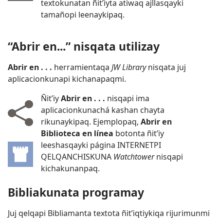
textokunatan ñit’iyta atiwaq ajllasqayki
tamañopi leenaykipaq.
“Abrir en...” nisqata utilizay
Abrir en . . .
herramientaqa
JW Library
nisqata juj
aplicacionkunapi kichanapaqmi.
Ñit’iy
Abrir en . . .
nisqapi ima
aplicacionkunachá kashan chayta
rikunaykipaq. Ejemplopaq,
Abrir en
Biblioteca en línea
botonta ñit’iy
leeshasqayki página INTERNETPI
QELQANCHISKUNA
Watchtower
nisqapi
kichakunanpaq.
Bibliakunata programay
Juj qelqapi Bibliamanta textota ñit’iqtiykiqa rijurimunmi